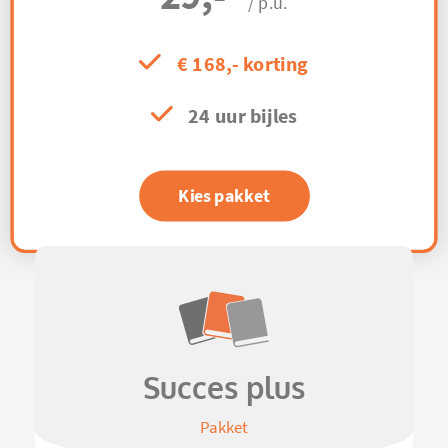
/ p.u.
€ 168,- korting
24 uur bijles
Kies pakket
Succes plus
Pakket