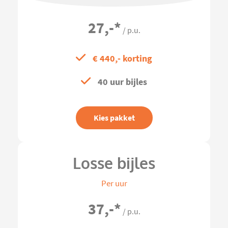
27,-
*
/ p.u.
€ 440,- korting
40 uur bijles
Kies pakket
Losse bijles
Per uur
37,-
*
/ p.u.