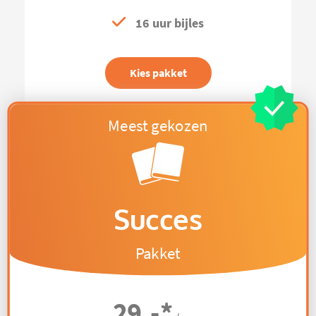
16 uur bijles
Kies pakket
Succes
Pakket
29,-
*