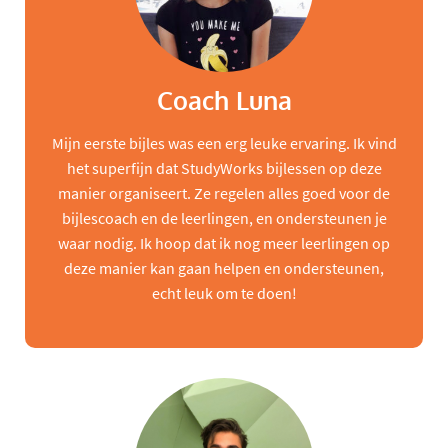
Coach Luna
Mijn eerste bijles was een erg leuke ervaring. Ik vind
het superfijn dat StudyWorks bijlessen op deze
manier organiseert. Ze regelen alles goed voor de
bijlescoach en de leerlingen, en ondersteunen je
waar nodig. Ik hoop dat ik nog meer leerlingen op
deze manier kan gaan helpen en ondersteunen,
echt leuk om te doen!