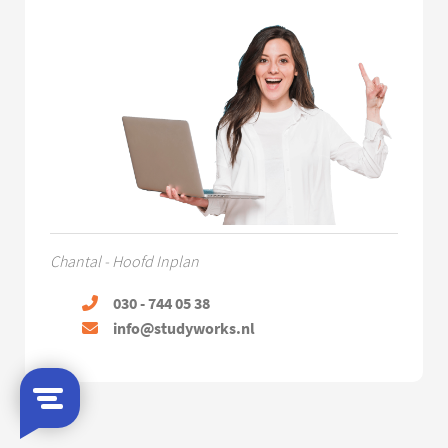
Chantal - Hoofd Inplan
030 - 744 05 38
info@studyworks.nl