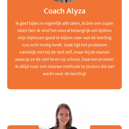
Coach Alyza
Ik geef bijles in eigenlijk alle talen, ik ben een super
talen fan! Ik vind het vooral belangrijk om tijdens
mijn bijlessen goed te kijken naar wat de leerling
nou echt nodig heeft. Vaak ligt het probleem
namelijk niet bij de stof zelf, maar bij de manier
waarop ze de stof leren op school. Daarom probeer
ik altijd naar een nieuwe methode te zoeken die wel
werkt voor de leerling!