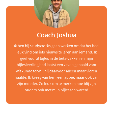
Coach Joshua
Ik ben bij StudyWorks gaan werken omdat het heel
leuk vind om iets nieuws te leren aan iemand. Ik
geef vooral bijles in de beta-vakken en mijn
bijlesleerling had laatst een zeven gehaald voor
wiskunde terwijl hij daarvoor alleen maar vieren
haalde. Ik kreeg van hem een appje, maar ook van
zijn moeder. Zo leuk om te merken hoe blij zijn
ouders ook met mijn bijlessen waren!