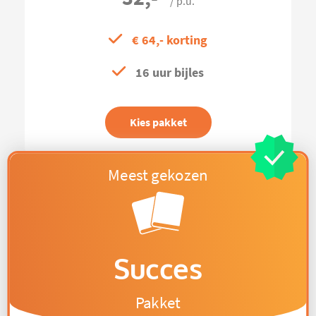
/ p.u.
€ 64,- korting
16 uur bijles
Kies pakket
Succes
Pakket