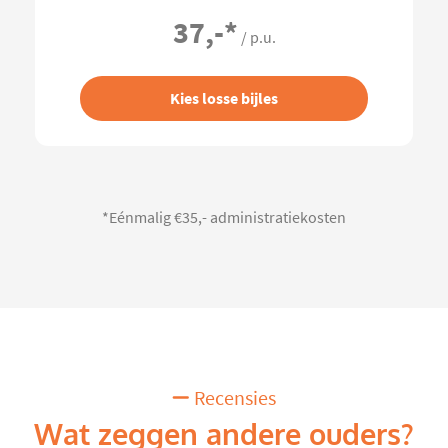
37,-
*
/ p.u.
Kies losse bijles
*Eénmalig €35,- administratiekosten
Recensies
Wat zeggen andere ouders?