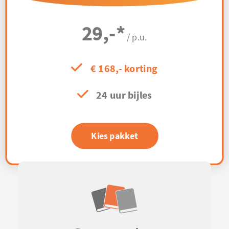
29,-
*
/ p.u.
€ 168,- korting
24 uur bijles
Kies pakket