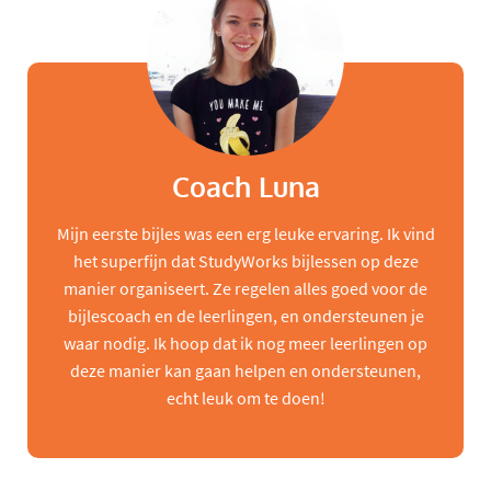
Coach Luna
Mijn eerste bijles was een erg leuke ervaring. Ik vind
het superfijn dat StudyWorks bijlessen op deze
manier organiseert. Ze regelen alles goed voor de
bijlescoach en de leerlingen, en ondersteunen je
waar nodig. Ik hoop dat ik nog meer leerlingen op
deze manier kan gaan helpen en ondersteunen,
echt leuk om te doen!