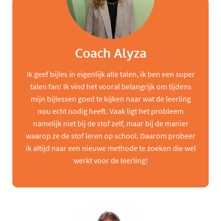
Coach Alyza
Ik geef bijles in eigenlijk alle talen, ik ben een super
talen fan! Ik vind het vooral belangrijk om tijdens
mijn bijlessen goed te kijken naar wat de leerling
nou echt nodig heeft. Vaak ligt het probleem
namelijk niet bij de stof zelf, maar bij de manier
waarop ze de stof leren op school. Daarom probeer
ik altijd naar een nieuwe methode te zoeken die wel
werkt voor de leerling!