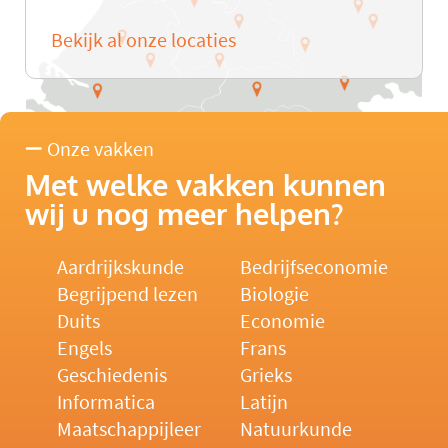
Bekijk al onze locaties
Onze vakken
Met welke vakken kunnen
wij u nog meer helpen?
Aardrijkskunde
Bedrijfseconomie
Begrijpend lezen
Biologie
Duits
Economie
Engels
Frans
Geschiedenis
Grieks
Informatica
Latijn
Maatschappijleer
Natuurkunde