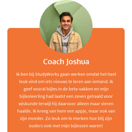
Coach Joshua
Ik ben bij StudyWorks gaan werken omdat het heel
leuk vind om iets nieuws te leren aan iemand. Ik
geef vooral bijles in de beta-vakken en mijn
bijlesleerling had laatst een zeven gehaald voor
wiskunde terwijl hij daarvoor alleen maar vieren
haalde. Ik kreeg van hem een appje, maar ook van
zijn moeder. Zo leuk om te merken hoe blij zijn
ouders ook met mijn bijlessen waren!