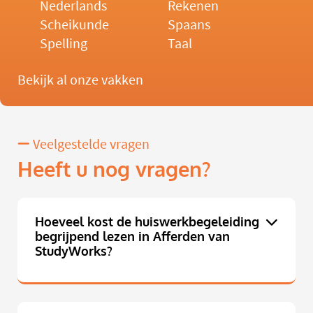
Nederlands
Rekenen
Scheikunde
Spaans
Spelling
Taal
Bekijk al onze vakken
Veelgestelde vragen
Heeft u nog vragen?
Hoeveel kost de huiswerkbegeleiding
begrijpend lezen in Afferden van
StudyWorks?