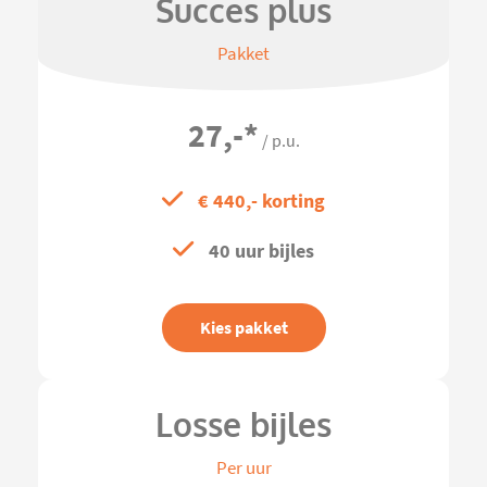
Succes plus
Pakket
27,-
*
/ p.u.
€ 440,- korting
40 uur bijles
Kies pakket
Losse bijles
Per uur