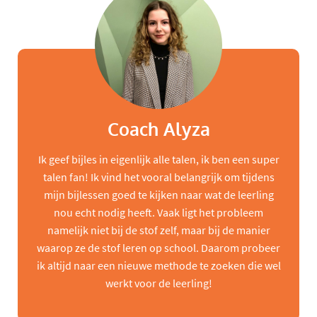
Coach Alyza
Ik geef bijles in eigenlijk alle talen, ik ben een super
talen fan! Ik vind het vooral belangrijk om tijdens
mijn bijlessen goed te kijken naar wat de leerling
nou echt nodig heeft. Vaak ligt het probleem
namelijk niet bij de stof zelf, maar bij de manier
waarop ze de stof leren op school. Daarom probeer
ik altijd naar een nieuwe methode te zoeken die wel
werkt voor de leerling!