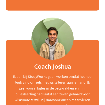
Coach Joshua
Ik ben bij StudyWorks gaan werken omdat het heel
leuk vind om iets nieuws te leren aan iemand. Ik
geef vooral bijles in de beta-vakken en mijn
bijlesleerling had laatst een zeven gehaald voor
wiskunde terwijl hij daarvoor alleen maar vieren