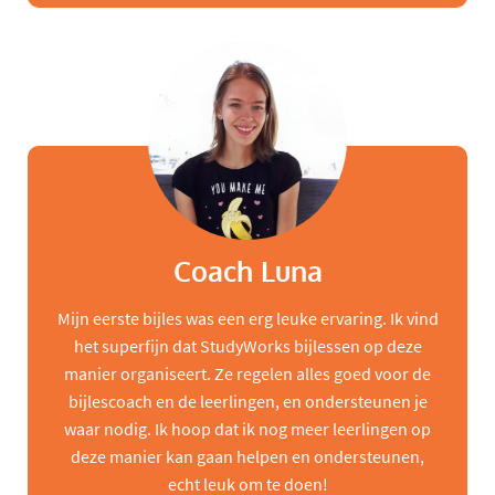
Coach Luna
Mijn eerste bijles was een erg leuke ervaring. Ik vind
het superfijn dat StudyWorks bijlessen op deze
manier organiseert. Ze regelen alles goed voor de
bijlescoach en de leerlingen, en ondersteunen je
waar nodig. Ik hoop dat ik nog meer leerlingen op
deze manier kan gaan helpen en ondersteunen,
echt leuk om te doen!