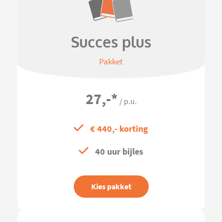
Succes plus
Pakket
27,-
*
/ p.u.
€ 440,- korting
40 uur bijles
Kies pakket