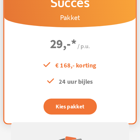
Succes
Pakket
29,-
*
/ p.u.
€ 168,- korting
24 uur bijles
Kies pakket