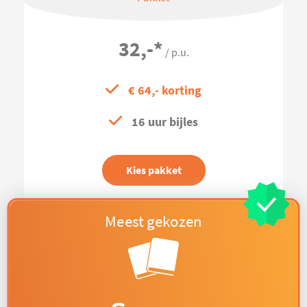
32,-
*
/ p.u.
€ 64,- korting
16 uur bijles
Kies pakket