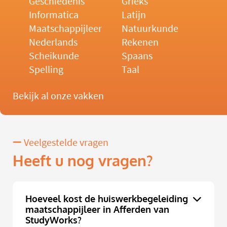
Geschiedenis
Grieks
Informatica
Latijn
Maatschappijleer
Natuurkunde
Nederlands
Rekenen
Scheikunde
Spaans
Spelling
Taal
Bekijk al onze vakken
Veelgestelde vragen
Heeft u nog vragen?
Hoeveel kost de huiswerkbegeleiding
maatschappijleer in Afferden van
StudyWorks?