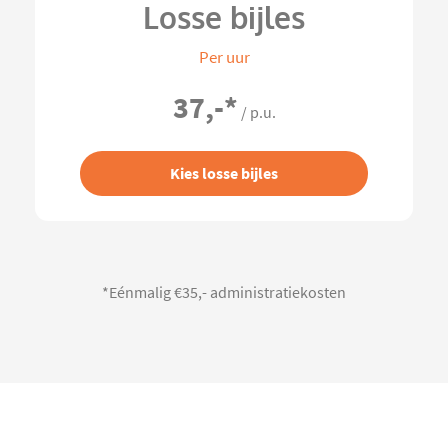
Losse bijles
Per uur
37,-
*
/ p.u.
Kies losse bijles
*Eénmalig €35,- administratiekosten