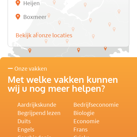
Heijen
Boxmeer
Bekijk al onze locaties
Onze vakken
Met welke vakken kunnen
wij u nog meer helpen?
Aardrijkskunde
Bedrijfseconomie
Begrijpend lezen
Biologie
Duits
Economie
Engels
Frans