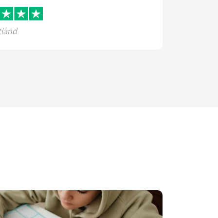
tland