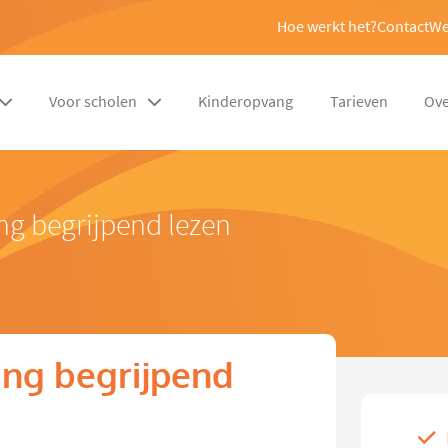
Hoe werkt het?
Contact
We
Voor scholen
Kinderopvang
Tarieven
Ove
ng begrijpend lezen
ng begrijpend