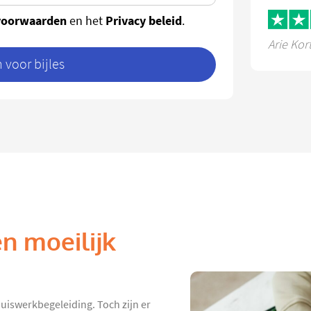
voorwaarden
Privacy beleid
en het
.
Arie Kor
voor bijles
n moeilijk
 huiswerkbegeleiding. Toch zijn er