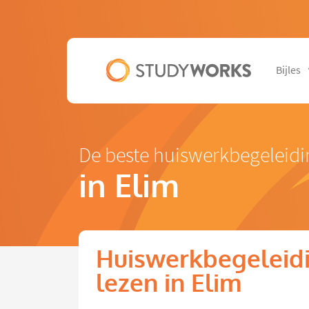
Bijles
De beste huiswerkbegeleidi
in Elim
Huiswerkbegeleidi
lezen in Elim