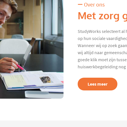
Over ons
Met zorg 
StudyWorks selecteert al 
op hun sociale vaardighed
Wanneer wij op zoek gaan
wij altijd naar gemeenscha
goede klik moet zijn tuss
huiswerkbegeleiding nog p
Lees meer