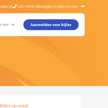
rken bij
030 744 05 38
Inloggen in Mijn Portaal
Aanmelden voor bijles
r ons
Bijles op maat