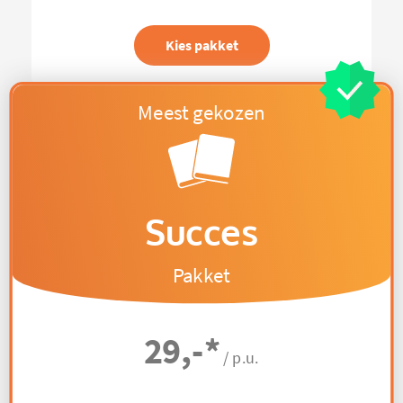
Kies pakket
Succes
Pakket
29,-
*
/ p.u.