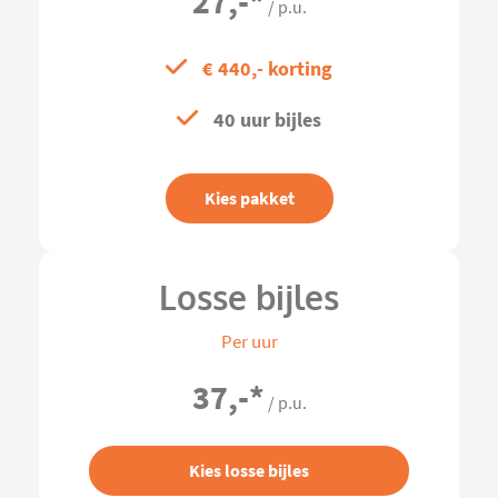
27,-
*
/ p.u.
€ 440,- korting
40 uur bijles
Kies pakket
Losse bijles
Per uur
37,-
*
/ p.u.
Kies losse bijles