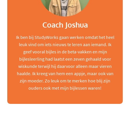
Coach Joshua
Ik ben bij StudyWorks gaan werken omdat het heel
leuk vind om iets nieuws te leren aan iemand. Ik
geef vooral bijles in de beta-vakken en mijn
bijlesleerling had laatst een zeven gehaald voor
wiskunde terwijl hij daarvoor alleen maar vieren
haalde. Ik kreeg van hem een appje, maar ook van
zijn moeder. Zo leuk om te merken hoe blij zijn
ouders ook met mijn bijlessen waren!