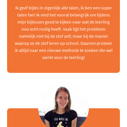
Ik geef bijles in eigenlijk alle talen, ik ben een super
talen fan! Ik vind het vooral belangrijk om tijdens
mijn bijlessen goed te kijken naar wat de leerling
nou echt nodig heeft. Vaak ligt het probleem
namelijk niet bij de stof zelf, maar bij de manier
waarop ze de stof leren op school. Daarom probeer
ik altijd naar een nieuwe methode te zoeken die wel
werkt voor de leerling!