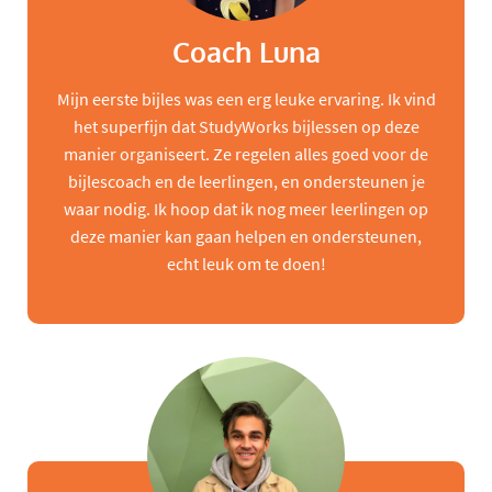
Coach Luna
Mijn eerste bijles was een erg leuke ervaring. Ik vind
het superfijn dat StudyWorks bijlessen op deze
manier organiseert. Ze regelen alles goed voor de
bijlescoach en de leerlingen, en ondersteunen je
waar nodig. Ik hoop dat ik nog meer leerlingen op
deze manier kan gaan helpen en ondersteunen,
echt leuk om te doen!