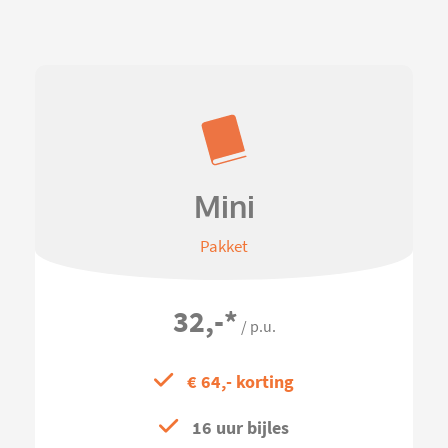
Mini
Pakket
32,-
*
/ p.u.
€ 64,- korting
16 uur bijles