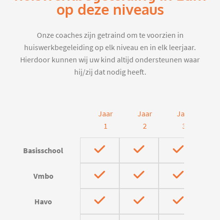
op deze niveaus
Onze coaches zijn getraind om te voorzien in
huiswerkbegeleiding op elk niveau en in elk leerjaar.
Hierdoor kunnen wij uw kind altijd ondersteunen waar
hij/zij dat nodig heeft.
Jaar
Jaar
Jaar
J
1
2
3
Basisschool
Vmbo
Havo