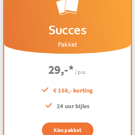
Succes
Pakket
29,-
*
/ p.u.
€ 168,- korting
24 uur bijles
Kies pakket