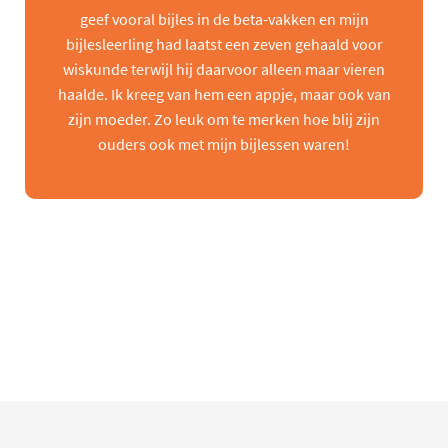
geef vooral bijles in de beta-vakken en mijn
bijlesleerling had laatst een zeven gehaald voor
wiskunde terwijl hij daarvoor alleen maar vieren
haalde. Ik kreeg van hem een appje, maar ook van
zijn moeder. Zo leuk om te merken hoe blij zijn
ouders ook met mijn bijlessen waren!