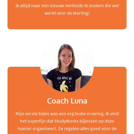
ik altijd naar een nieuwe methode te zoeken die wel
werkt voor de leerling!
Coach Luna
Mijn eerste bijles was een erg leuke ervaring. Ik vind
het superfijn dat StudyWorks bijlessen op deze
manier organiseert. Ze regelen alles goed voor de