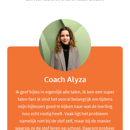
Coach Alyza
Ik geef bijles in eigenlijk alle talen, ik ben een super
talen fan! Ik vind het vooral belangrijk om tijdens
mijn bijlessen goed te kijken naar wat de leerling
nou echt nodig heeft. Vaak ligt het probleem
namelijk niet bij de stof zelf, maar bij de manier
waarop ze de stof leren op school. Daarom probeer