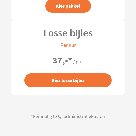
Kies pakket
Losse bijles
Per uur
37,-
*
/ p.u.
Kies losse bijles
*Eénmalig €35,- administratiekosten