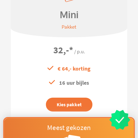
Mini
Pakket
32,-
*
/ p.u.
€ 64,- korting
16 uur bijles
Kies pakket