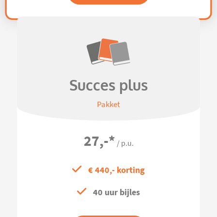
Succes plus
Pakket
27,-
*
/ p.u.
€ 440,- korting
40 uur bijles