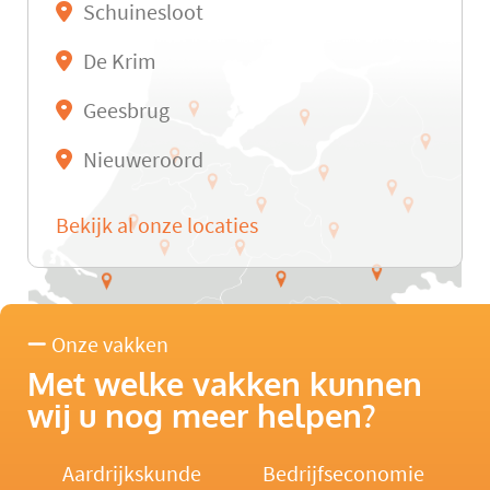
Schuinesloot
De Krim
Geesbrug
Nieuweroord
Bekijk al onze locaties
Onze vakken
Met welke vakken kunnen
wij u nog meer helpen?
Aardrijkskunde
Bedrijfseconomie