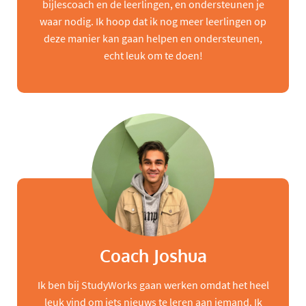
bijlescoach en de leerlingen, en ondersteunen je
waar nodig. Ik hoop dat ik nog meer leerlingen op
deze manier kan gaan helpen en ondersteunen,
echt leuk om te doen!
Coach Joshua
Ik ben bij StudyWorks gaan werken omdat het heel
leuk vind om iets nieuws te leren aan iemand. Ik