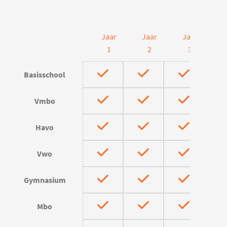
Jaar
Jaar
Jaar
J
1
2
3
Basisschool
Vmbo
Havo
Vwo
Gymnasium
Mbo