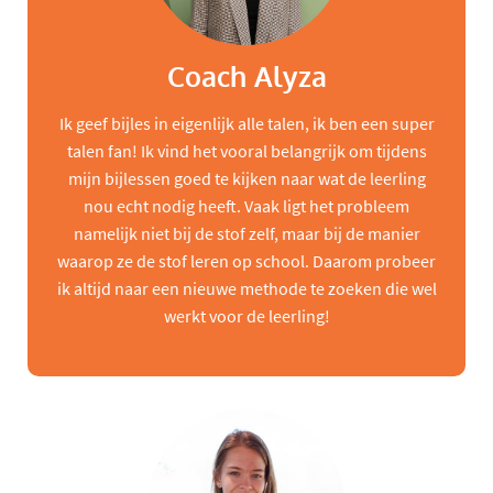
Coach Alyza
Ik geef bijles in eigenlijk alle talen, ik ben een super
talen fan! Ik vind het vooral belangrijk om tijdens
mijn bijlessen goed te kijken naar wat de leerling
nou echt nodig heeft. Vaak ligt het probleem
namelijk niet bij de stof zelf, maar bij de manier
waarop ze de stof leren op school. Daarom probeer
ik altijd naar een nieuwe methode te zoeken die wel
werkt voor de leerling!