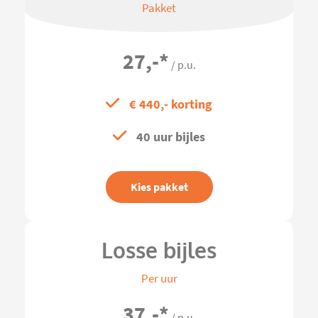
Pakket
27,-
*
/ p.u.
€ 440,- korting
40 uur bijles
Kies pakket
Losse bijles
Per uur
37,-
*