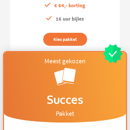
€ 64,- korting
16 uur bijles
Kies pakket
Succes
Pakket