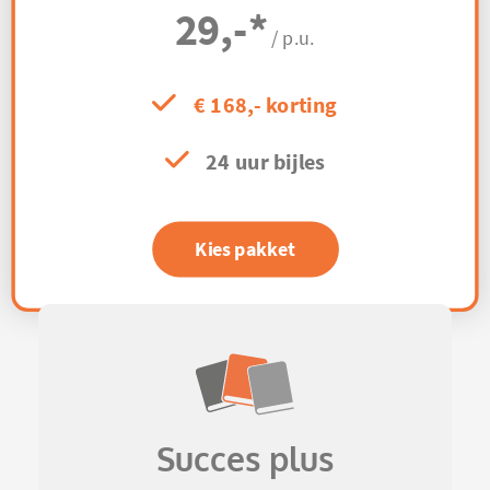
29,-
*
/ p.u.
€ 168,- korting
24 uur bijles
Kies pakket
Succes plus