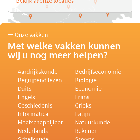
Bekijk al onze locaties
Onze vakken
Met welke vakken kunnen
wij u nog meer helpen?
Aardrijkskunde
Bedrijfseconomie
Begrijpend lezen
Biologie
Duits
Economie
Engels
Frans
Geschiedenis
Grieks
Informatica
Latijn
Maatschappijleer
Natuurkunde
Nederlands
Rekenen
Scheikunde
Spaans