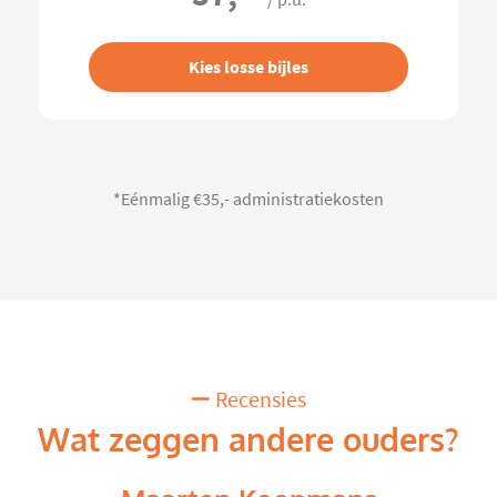
/ p.u.
Kies losse bijles
*Eénmalig €35,- administratiekosten
Recensies
Wat zeggen andere ouders?