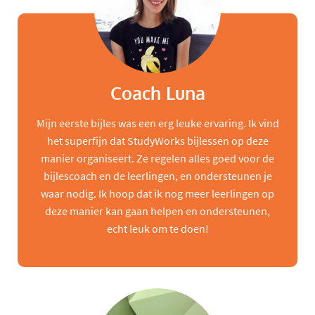
Coach Luna
Mijn eerste bijles was een erg leuke ervaring. Ik vind
het superfijn dat StudyWorks bijlessen op deze
manier organiseert. Ze regelen alles goed voor de
bijlescoach en de leerlingen, en ondersteunen je
waar nodig. Ik hoop dat ik nog meer leerlingen op
deze manier kan gaan helpen en ondersteunen,
echt leuk om te doen!