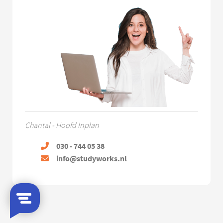
Chantal - Hoofd Inplan
030 - 744 05 38
info@studyworks.nl