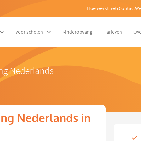
Hoe werkt het?
Contact
We
Voor scholen
Kinderopvang
Tarieven
Ove
ing Nederlands
ng Nederlands in