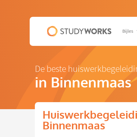
Bijles
De beste huiswerkbegeleid
in Binnenmaas
Huiswerkbegeleidi
Binnenmaas