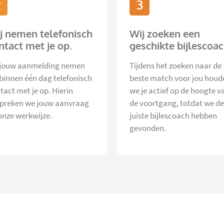
2
3
j nemen telefonisch
Wij zoeken een
ntact met je op.
geschikte bijlescoac
jouw aanmelding nemen
Tijdens het zoeken naar de
 binnen één dag telefonisch
beste match voor jou houd
tact met je op. Hierin
we je actief op de hoogte v
preken we jouw aanvraag
de voortgang, totdat we de
onze werkwijze.
juiste bijlescoach hebben
gevonden.