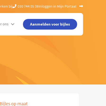
rken bij
030 744 05 38
Inloggen in Mijn Portaal
Aanmelden voor bijles
r ons
Bijles op maat