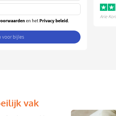
Arie Kor
voorwaarden
Privacy beleid
en het
.
voor bijles
ilijk vak