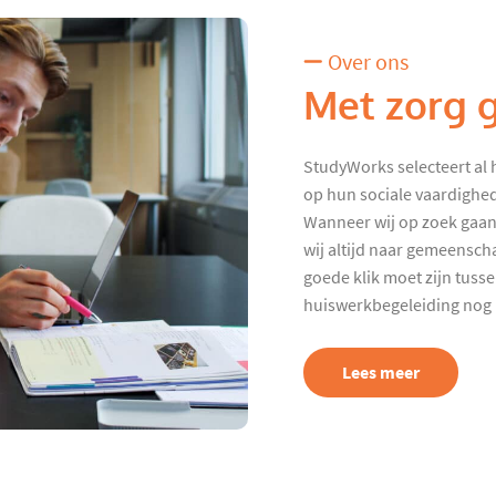
Over ons
Met zorg 
StudyWorks selecteert al 
op hun sociale vaardighed
Wanneer wij op zoek gaan
wij altijd naar gemeenscha
goede klik moet zijn tuss
huiswerkbegeleiding nog p
Lees meer