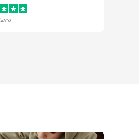
tland