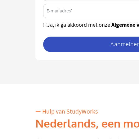
Algemene 
Ja, ik ga akkoord met onze
Aanmelden 
Hulp van StudyWorks
Nederlands, een moe