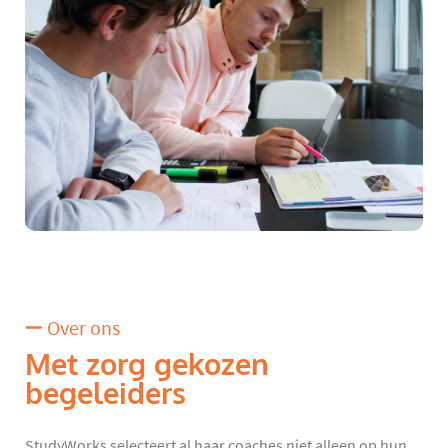
Over ons
Met zorg gekozen
begeleiders
StudyWorks selecteert al haar coaches niet alleen op hun