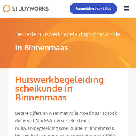
Aanmelden voor bijles
De beste huiswerkbegeleiding scheikunde
in Binnenmaas
Huiswerkbegeleiding
scheikunde in
Binnenmaas
Betere cijfers en weer met volle moed naar school:
dat is wat StudyWorks verzekert met
huiswerkbegeleiding scheikunde in Binnenmaas.
Wij zijn trots op ons slagingspercentage van 100%,