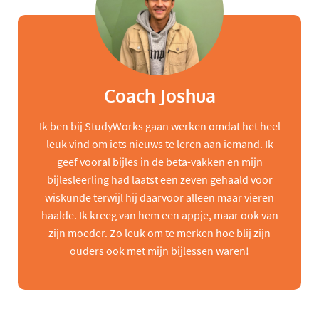
Coach Joshua
Ik ben bij StudyWorks gaan werken omdat het heel
leuk vind om iets nieuws te leren aan iemand. Ik
geef vooral bijles in de beta-vakken en mijn
bijlesleerling had laatst een zeven gehaald voor
wiskunde terwijl hij daarvoor alleen maar vieren
haalde. Ik kreeg van hem een appje, maar ook van
zijn moeder. Zo leuk om te merken hoe blij zijn
ouders ook met mijn bijlessen waren!