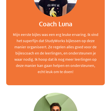
Coach Luna
Mijn eerste bijles was een erg leuke ervaring. Ik vind
het superfijn dat StudyWorks bijlessen op deze
manier organiseert. Ze regelen alles goed voor de
bijlescoach en de leerlingen, en ondersteunen je
waar nodig. Ik hoop dat ik nog meer leerlingen op
deze manier kan gaan helpen en ondersteunen,
echt leuk om te doen!