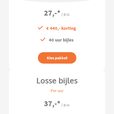
27,-
*
/ p.u.
€ 440,- korting
40 uur bijles
Kies pakket
Losse bijles
Per uur
37,-
*
/ p.u.