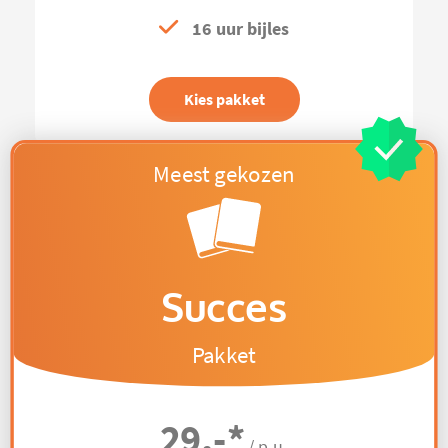
16 uur bijles
Kies pakket
Succes
Pakket
29,-
*
/ p.u.