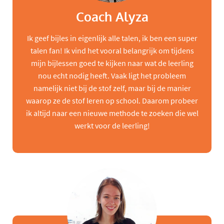
Coach Alyza
Ik geef bijles in eigenlijk alle talen, ik ben een super
talen fan! Ik vind het vooral belangrijk om tijdens
mijn bijlessen goed te kijken naar wat de leerling
nou echt nodig heeft. Vaak ligt het probleem
namelijk niet bij de stof zelf, maar bij de manier
waarop ze de stof leren op school. Daarom probeer
ik altijd naar een nieuwe methode te zoeken die wel
werkt voor de leerling!