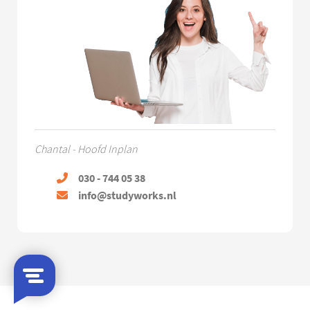
Chantal - Hoofd Inplan
030 - 744 05 38
info@studyworks.nl