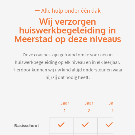
Alle hulp onder één dak
Wij verzorgen
huiswerkbegeleiding in
Meerstad op deze niveaus
Onze coaches zijn getraind om te voorzien in
huiswerkbegeleiding op elk niveau en in elk leerjaar.
Hierdoor kunnen wij uw kind altijd ondersteunen waar
hij/zij dat nodig heeft.
Jaar
Jaar
Jaar
J
1
2
3
Basisschool