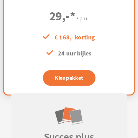
29,-
*
/ p.u.
€ 168,- korting
24 uur bijles
Kies pakket
Succes plus