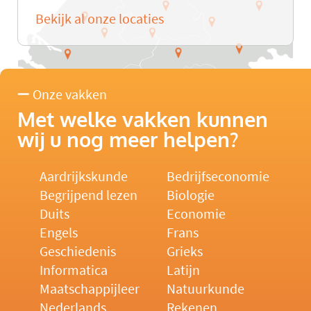
Bekijk al onze locaties
Onze vakken
Met welke vakken kunnen
wij u nog meer helpen?
Aardrijkskunde
Bedrijfseconomie
Begrijpend lezen
Biologie
Duits
Economie
Engels
Frans
Geschiedenis
Grieks
Informatica
Latijn
Maatschappijleer
Natuurkunde
Nederlands
Rekenen