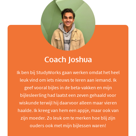
Coach Joshua
Ik ben bij StudyWorks gaan werken omdat het heel
leuk vind om iets nieuws te leren aan iemand. Ik
geef vooral bijles in de beta-vakken en mijn
bijlesleerling had laatst een zeven gehaald voor
wiskunde terwijl hij daarvoor alleen maar vieren
haalde. Ik kreeg van hem een appje, maar ook van
zijn moeder. Zo leuk om te merken hoe blij zijn
ouders ook met mijn bijlessen waren!