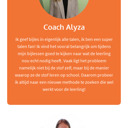
Coach Alyza
Ik geef bijles in eigenlijk alle talen, ik ben een super
talen fan! Ik vind het vooral belangrijk om tijdens
mijn bijlessen goed te kijken naar wat de leerling
nou echt nodig heeft. Vaak ligt het probleem
namelijk niet bij de stof zelf, maar bij de manier
waarop ze de stof leren op school. Daarom probeer
ik altijd naar een nieuwe methode te zoeken die wel
werkt voor de leerling!