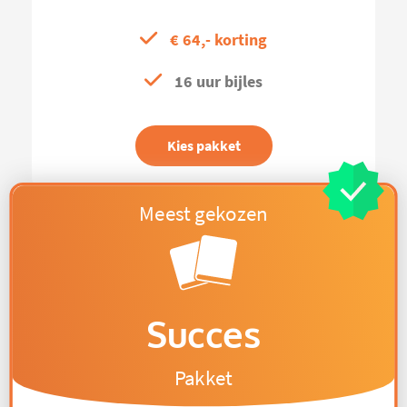
€ 64,- korting
16 uur bijles
Kies pakket
Succes
Pakket