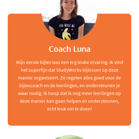
Coach Luna
Mijn eerste bijles was een erg leuke ervaring. Ik vind
het superfijn dat StudyWorks bijlessen op deze
manier organiseert. Ze regelen alles goed voor de
bijlescoach en de leerlingen, en ondersteunen je
waar nodig. Ik hoop dat ik nog meer leerlingen op
deze manier kan gaan helpen en ondersteunen,
echt leuk om te doen!