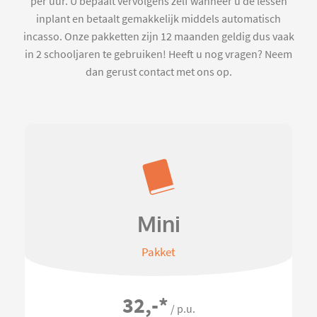
per uur. U bepaalt vervolgens zelf wanneer u de lessen
inplant en betaalt gemakkelijk middels automatisch
incasso. Onze pakketten zijn 12 maanden geldig dus vaak
in 2 schooljaren te gebruiken! Heeft u nog vragen? Neem
dan gerust contact met ons op.
Mini
Pakket
32,-
*
/ p.u.