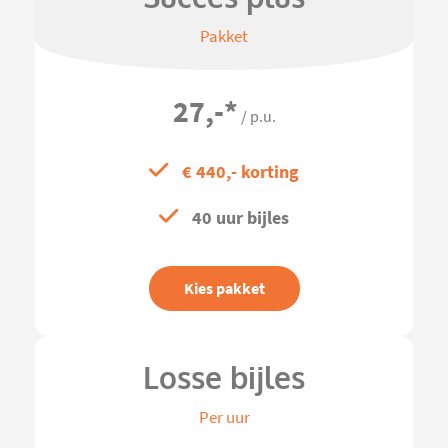
Pakket
27,-
*
/ p.u.
€ 440,- korting
40 uur bijles
Kies pakket
Losse bijles
Per uur