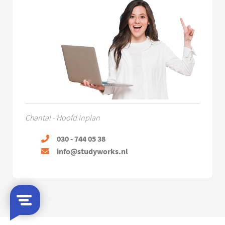
Chantal - Hoofd Inplan
030 - 744 05 38
info@studyworks.nl