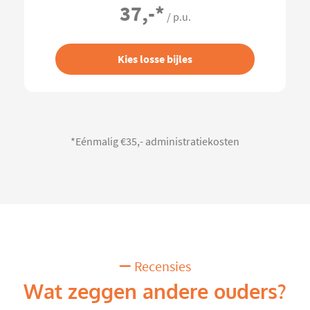
37,-
*
/ p.u.
Kies losse bijles
*Eénmalig €35,- administratiekosten
Recensies
Wat zeggen andere ouders?