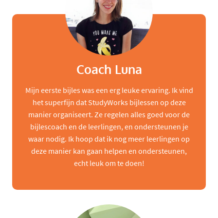
Coach Luna
Mijn eerste bijles was een erg leuke ervaring. Ik vind
het superfijn dat StudyWorks bijlessen op deze
manier organiseert. Ze regelen alles goed voor de
bijlescoach en de leerlingen, en ondersteunen je
waar nodig. Ik hoop dat ik nog meer leerlingen op
deze manier kan gaan helpen en ondersteunen,
echt leuk om te doen!