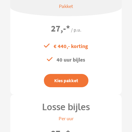
Pakket
27,-
*
/ p.u.
€ 440,- korting
40 uur bijles
Kies pakket
Losse bijles
Per uur