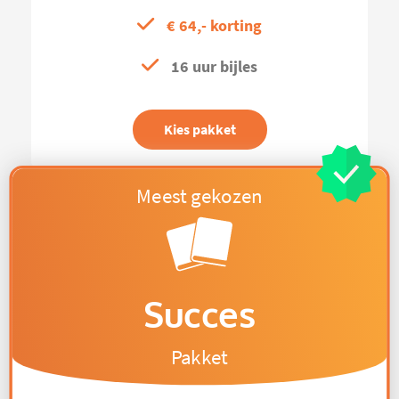
€ 64,- korting
16 uur bijles
Kies pakket
Succes
Pakket