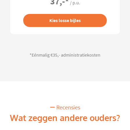
37,-
*
/ p.u.
Kies losse bijles
*Eénmalig €35,- administratiekosten
Recensies
Wat zeggen andere ouders?