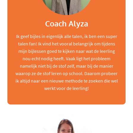
Coach Alyza
Ik geef bijles in eigenlijk alle talen, ik ben een super
talen fan! Ik vind het vooral belangrijk om tijdens
mijn bijlessen goed te kijken naar wat de leerling
nou echt nodig heeft. Vaak ligt het probleem
namelijk niet bij de stof zelf, maar bij de manier
waarop ze de stof leren op school. Daarom probeer
ik altijd naar een nieuwe methode te zoeken die wel
werkt voor de leerling!