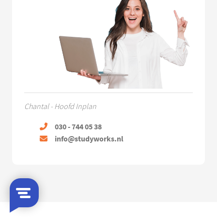
Chantal - Hoofd Inplan
030 - 744 05 38
info@studyworks.nl