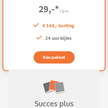
29,-
*
/ p.u.
€ 168,- korting
24 uur bijles
Kies pakket
Succes plus