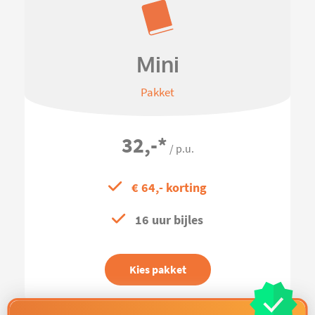
Mini
Pakket
32,-
*
/ p.u.
€ 64,- korting
16 uur bijles
Kies pakket