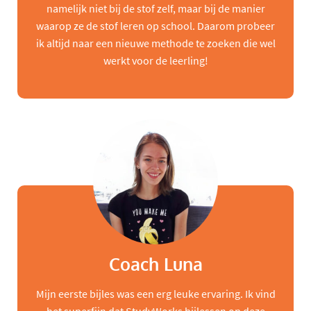
namelijk niet bij de stof zelf, maar bij de manier
waarop ze de stof leren op school. Daarom probeer
ik altijd naar een nieuwe methode te zoeken die wel
werkt voor de leerling!
Coach Luna
Mijn eerste bijles was een erg leuke ervaring. Ik vind