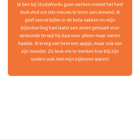
Ik ben bij StudyWorks gaan werken omdat het heel
leuk vind om iets nieuws te leren aan iemand. Ik
geef vooral bijles in de beta-vakken en mijn
bijlesleerling had laatst een zeven gehaald voor
wiskunde terwijl hij daarvoor alleen maar vieren
haalde. Ik kreeg van hem een appje, maar ook van
zijn moeder. Zo leuk om te merken hoe blij zijn
ouders ook met mijn bijlessen waren!