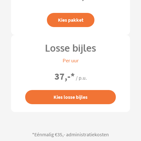
Kies pakket
Losse bijles
Per uur
37,-
*
/ p.u.
Kies losse bijles
*Eénmalig €35,- administratiekosten