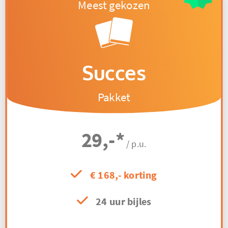
Succes
Pakket
29,-
*
/ p.u.
€ 168,- korting
24 uur bijles