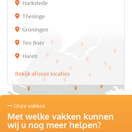
Harkstede
Thesinge
Groningen
Ten Boer
Haren
Bekijk al onze locaties
Onze vakken
Met welke vakken kunnen
wij u nog meer helpen?