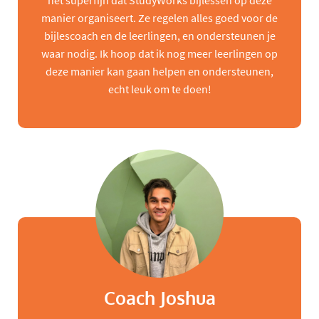
het superfijn dat StudyWorks bijlessen op deze
manier organiseert. Ze regelen alles goed voor de
bijlescoach en de leerlingen, en ondersteunen je
waar nodig. Ik hoop dat ik nog meer leerlingen op
deze manier kan gaan helpen en ondersteunen,
echt leuk om te doen!
Coach Joshua