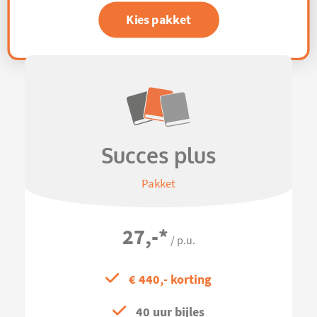
Kies pakket
Succes plus
Pakket
27,-
*
/ p.u.
€ 440,- korting
40 uur bijles