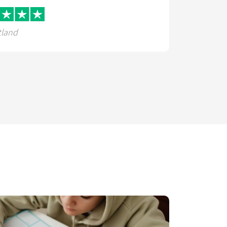
tland