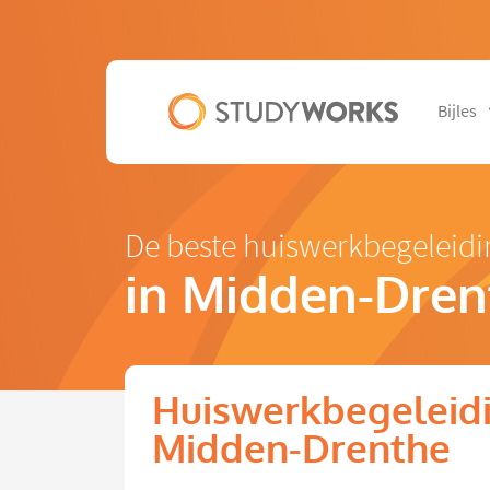
Bijles
De beste huiswerkbegeleidi
in Midden-Dren
Huiswerkbegeleidi
Midden-Drenthe