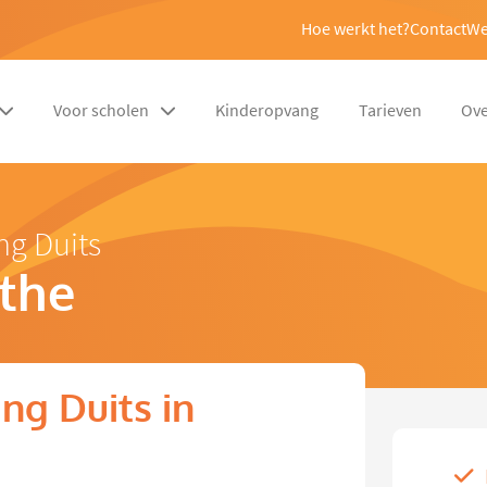
Hoe werkt het?
Contact
We
Voor scholen
Kinderopvang
Tarieven
Ove
ng Duits
the
ng Duits in