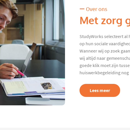
Over ons
Met zorg 
StudyWorks selecteert al 
op hun sociale vaardighed
Wanneer wij op zoek gaan
wij altijd naar gemeenscha
goede klik moet zijn tuss
huiswerkbegeleiding nog p
Lees meer