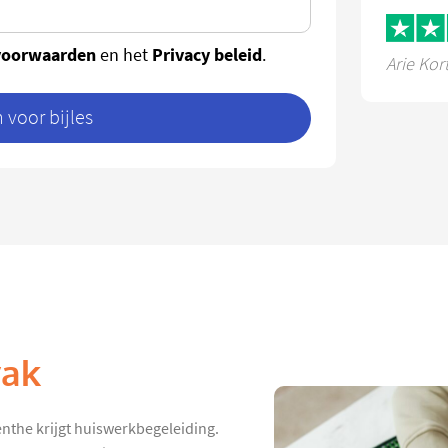
voorwaarden
Privacy beleid
en het
.
Arie Kor
voor bijles
vak
enthe krijgt huiswerkbegeleiding.