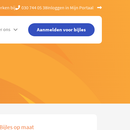
rken bij
030 744 05 38
Inloggen in Mijn Portaal
Aanmelden voor bijles
r ons
Bijles op maat