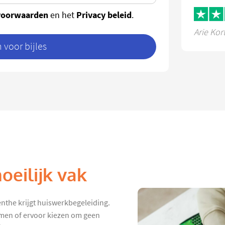
voorwaarden
Privacy beleid
en het
.
Arie Kor
voor bijles
eilijk vak
enthe krijgt huiswerkbegeleiding.
hamen of ervoor kiezen om geen