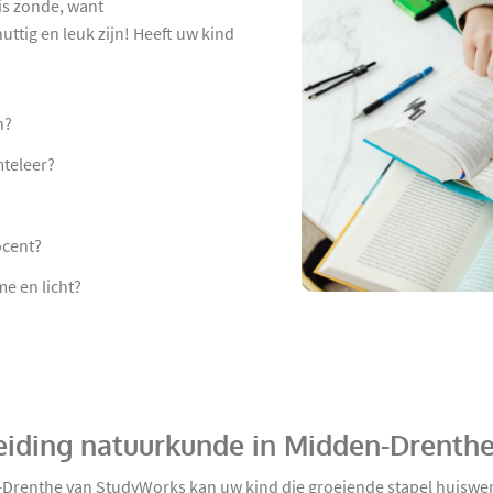
is zonde, want
ttig en leuk zijn! Heeft uw kind
n?
mteleer?
ocent?
e en licht?
eiding natuurkunde in Midden-Drenthe
Drenthe van StudyWorks kan uw kind die groeiende stapel huiswe