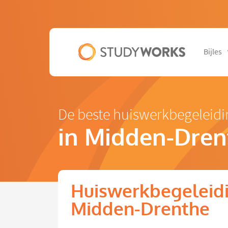
Bijles
De beste huiswerkbegeleid
in Midden-Dren
Huiswerkbegeleidi
Midden-Drenthe