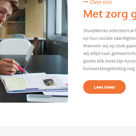
Over ons
Met zorg 
StudyWorks selecteert al 
op hun sociale vaardighed
Wanneer wij op zoek gaan
wij altijd naar gemeenscha
goede klik moet zijn tuss
huiswerkbegeleiding nog p
Lees meer