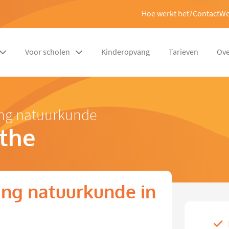
Hoe werkt het?
Contact
We
Voor scholen
Kinderopvang
Tarieven
Ove
ing natuurkunde
the
ng natuurkunde in