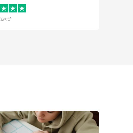
tland