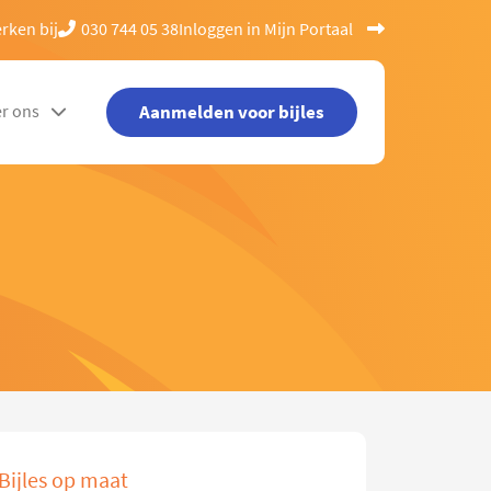
rken bij
030 744 05 38
Inloggen in Mijn Portaal
Aanmelden voor bijles
r ons
Bijles op maat