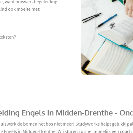
de, want huiswerkbegeleiding
 kind ook moeite met:
 teksten?
eiding Engels in Midden-Drenthe - On
iswerk de bomen het bos niet meer! StudyWorks helpt gelukkig all
g Engels in Midden-Drenthe. Wij sturen zo snel mogelijk een coach 