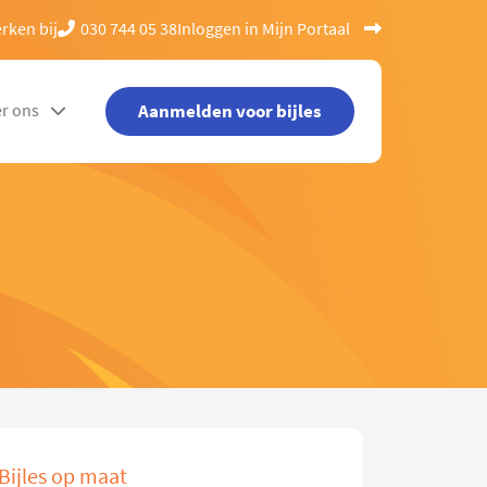
rken bij
030 744 05 38
Inloggen in Mijn Portaal
Aanmelden voor bijles
r ons
Bijles op maat