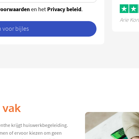
voorwaarden
Privacy beleid
en het
.
Arie Kor
voor bijles
k vak
enthe krijgt huiswerkbegeleiding.
hamen of ervoor kiezen om geen