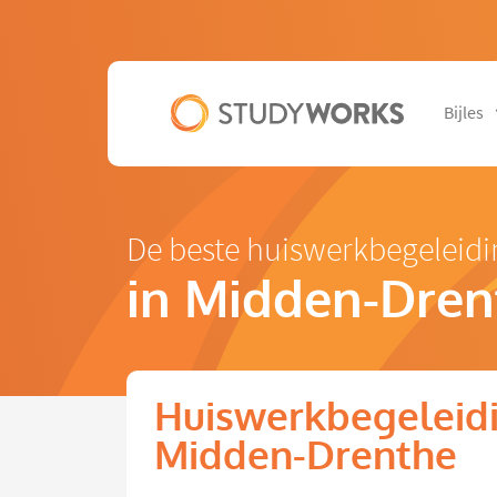
Bijles
De beste huiswerkbegeleidi
in Midden-Dren
Huiswerkbegeleidi
Midden-Drenthe