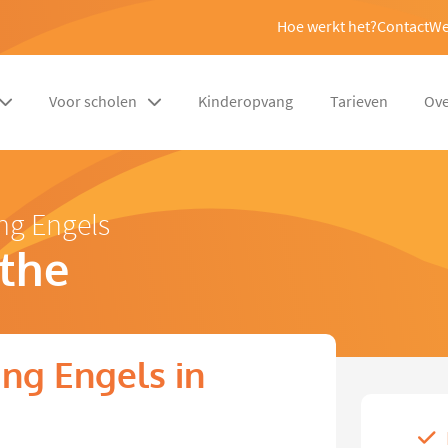
Hoe werkt het?
Contact
We
Voor scholen
Kinderopvang
Tarieven
Ove
ng Engels
the
ng Engels in