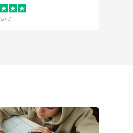
tland