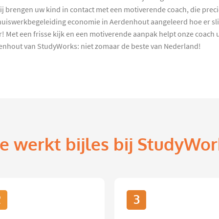
j brengen uw kind in contact met een motiverende coach, die prec
 huiswerkbegeleiding economie in Aerdenhout aangeleerd hoe er sli
ver! Met een frisse kijk en een motiverende aanpak helpt onze coac
enhout van StudyWorks: niet zomaar de beste van Nederland!
e werkt bijles bij StudyWor
2
3