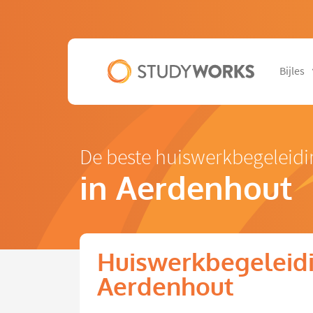
Bijles
De beste huiswerkbegeleidi
in Aerdenhout
Huiswerkbegeleidi
Aerdenhout