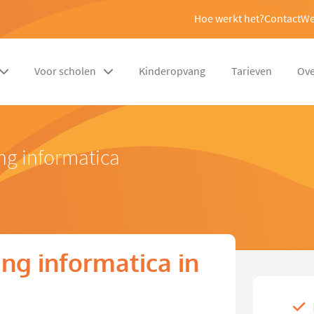
Hoe werkt het?
Contact
We
Voor scholen
Kinderopvang
Tarieven
Ove
ng informatica
ng informatica in