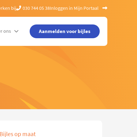
rken bij
030 744 05 38
Inloggen in Mijn Portaal
Aanmelden voor bijles
r ons
Bijles op maat