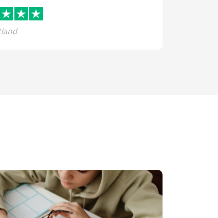
tland