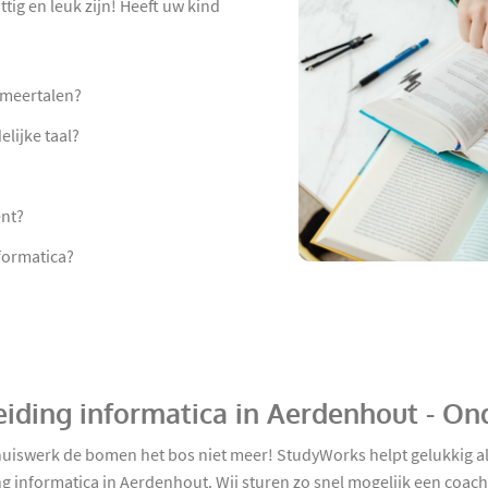
tig en leuk zijn! Heeft uw kind
mmeertalen?
lijke taal?
ent?
formatica?
eiding informatica in Aerdenhout - On
iswerk de bomen het bos niet meer! StudyWorks helpt gelukkig all
g informatica in Aerdenhout. Wij sturen zo snel mogelijk een coach