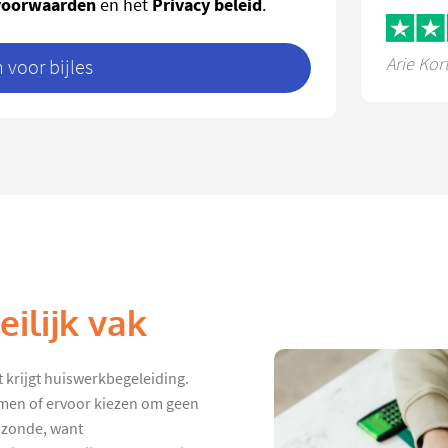
voorwaarden
Privacy beleid
en het
.
Arie Kor
voor bijles
ilijk vak
 krijgt huiswerkbegeleiding.
hamen of ervoor kiezen om geen
 zonde, want