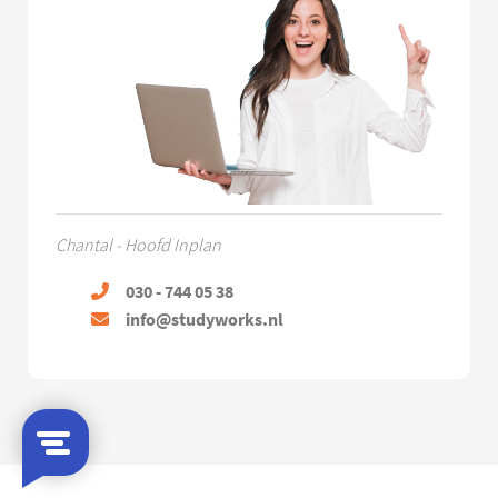
Chantal - Hoofd Inplan
030 - 744 05 38
info@studyworks.nl