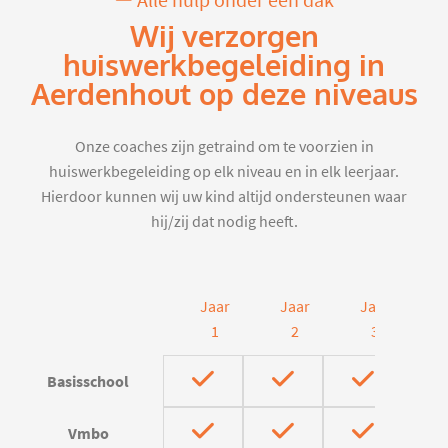
Alle hulp onder één dak
Wij verzorgen
huiswerkbegeleiding in
Aerdenhout op deze niveaus
Onze coaches zijn getraind om te voorzien in
huiswerkbegeleiding op elk niveau en in elk leerjaar.
Hierdoor kunnen wij uw kind altijd ondersteunen waar
hij/zij dat nodig heeft.
Jaar
Jaar
Jaar
J
1
2
3
Basisschool
Vmbo