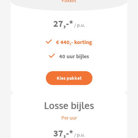
Pakket
27,-
*
/ p.u.
€ 440,- korting
40 uur bijles
Kies pakket
Losse bijles
Per uur
37,-
*
/ p.u.