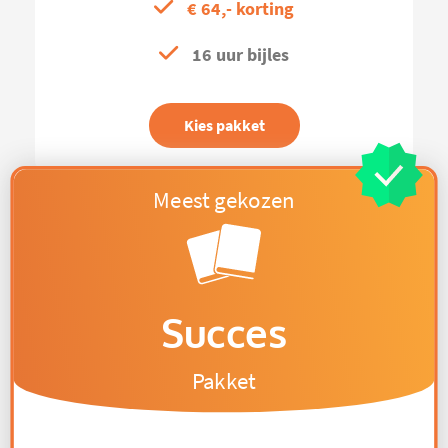
€ 64,- korting
16 uur bijles
Kies pakket
Succes
Pakket