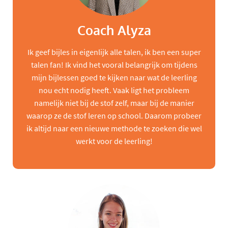
Coach Alyza
Ik geef bijles in eigenlijk alle talen, ik ben een super
talen fan! Ik vind het vooral belangrijk om tijdens
mijn bijlessen goed te kijken naar wat de leerling
nou echt nodig heeft. Vaak ligt het probleem
namelijk niet bij de stof zelf, maar bij de manier
waarop ze de stof leren op school. Daarom probeer
ik altijd naar een nieuwe methode te zoeken die wel
werkt voor de leerling!