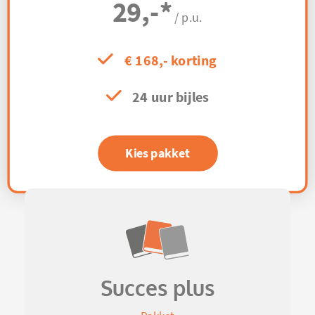
29,-
*
/ p.u.
€ 168,- korting
24 uur bijles
Kies pakket
Succes plus