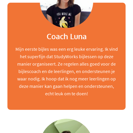
Coach Luna
Mijn eerste bijles was een erg leuke ervaring. Ik vind
het superfijn dat StudyWorks bijlessen op deze
manier organiseert. Ze regelen alles goed voor de
bijlescoach en de leerlingen, en ondersteunen je
waar nodig. Ik hoop dat ik nog meer leerlingen op
deze manier kan gaan helpen en ondersteunen,
echt leuk om te doen!