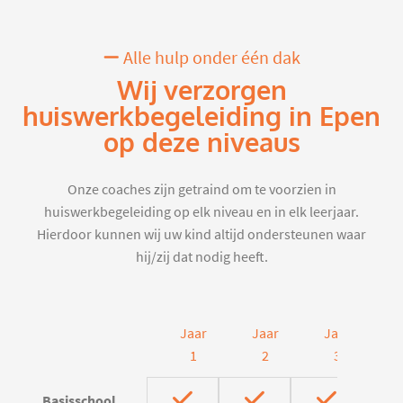
Alle hulp onder één dak
Wij verzorgen
huiswerkbegeleiding in Epen
op deze niveaus
Onze coaches zijn getraind om te voorzien in
huiswerkbegeleiding op elk niveau en in elk leerjaar.
Hierdoor kunnen wij uw kind altijd ondersteunen waar
hij/zij dat nodig heeft.
Jaar
Jaar
Jaar
J
1
2
3
Basisschool