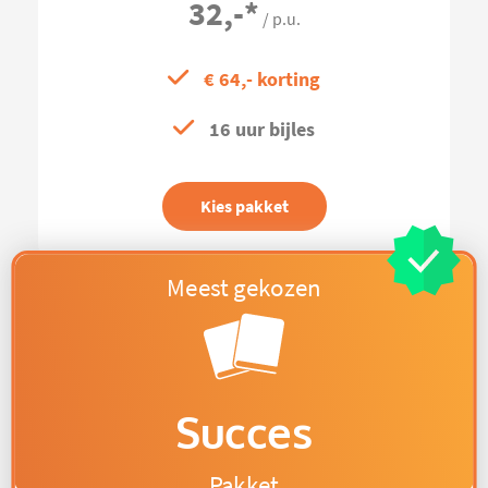
32,-
*
/ p.u.
€ 64,- korting
16 uur bijles
Kies pakket
Succes
Pakket