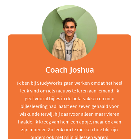
Coach Joshua
Ik ben bij StudyWorks gaan werken omdat het heel
leuk vind om iets nieuws te leren aan iemand. Ik
geef vooral bijles in de beta-vakken en mijn
bijlesleerling had laatst een zeven gehaald voor
wiskunde terwijl hij daarvoor alleen maar vieren
haalde. Ik kreeg van hem een appje, maar ook van
zijn moeder. Zo leuk om te merken hoe blij zijn
ouders ook met mijn bijlessen waren!