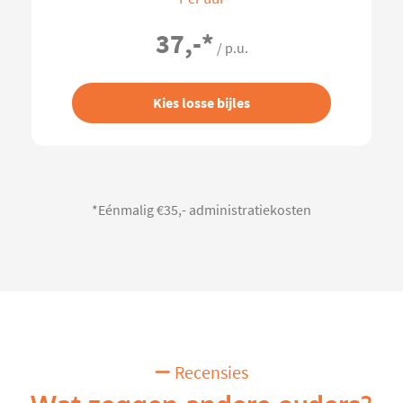
37,-
*
/ p.u.
Kies losse bijles
*Eénmalig €35,- administratiekosten
Recensies