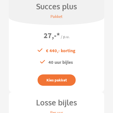
Succes plus
Pakket
27,-
*
/ p.u.
€ 440,- korting
40 uur bijles
Kies pakket
Losse bijles
Per uur