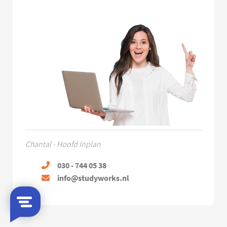
Chantal - Hoofd Inplan
030 - 744 05 38
info@studyworks.nl