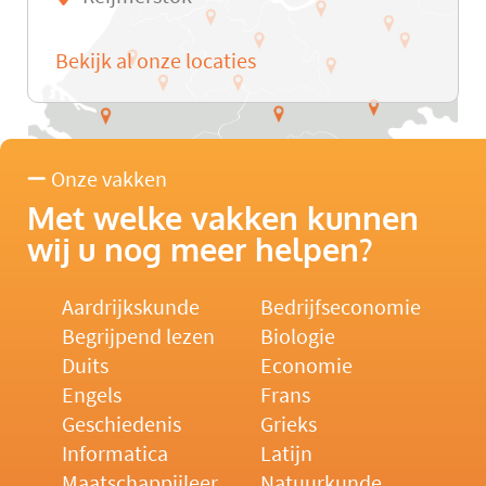
Bekijk al onze locaties
Onze vakken
Met welke vakken kunnen
wij u nog meer helpen?
Aardrijkskunde
Bedrijfseconomie
Begrijpend lezen
Biologie
Duits
Economie
Engels
Frans
Geschiedenis
Grieks
Informatica
Latijn
Maatschappijleer
Natuurkunde