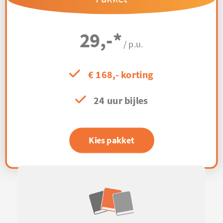
29,-
*
/ p.u.
€ 168,- korting
24 uur bijles
Kies pakket