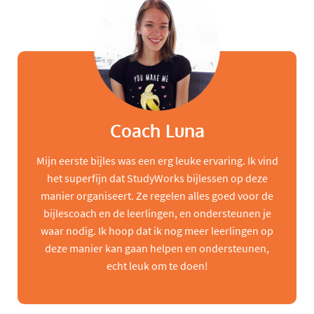
Coach Luna
Mijn eerste bijles was een erg leuke ervaring. Ik vind
het superfijn dat StudyWorks bijlessen op deze
manier organiseert. Ze regelen alles goed voor de
bijlescoach en de leerlingen, en ondersteunen je
waar nodig. Ik hoop dat ik nog meer leerlingen op
deze manier kan gaan helpen en ondersteunen,
echt leuk om te doen!