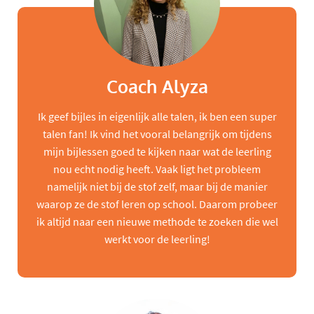
Coach Alyza
Ik geef bijles in eigenlijk alle talen, ik ben een super
talen fan! Ik vind het vooral belangrijk om tijdens
mijn bijlessen goed te kijken naar wat de leerling
nou echt nodig heeft. Vaak ligt het probleem
namelijk niet bij de stof zelf, maar bij de manier
waarop ze de stof leren op school. Daarom probeer
ik altijd naar een nieuwe methode te zoeken die wel
werkt voor de leerling!