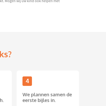
akt. Mogen wij uw kind ook helpen met
ks?
4
We plannen samen de
h.
eerste bijles in.