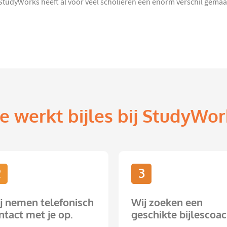
StudyWorks heeft al voor veel scholieren een enorm verschil gema
e werkt bijles bij StudyWor
2
3
j nemen telefonisch
Wij zoeken een
ntact met je op.
geschikte bijlescoac