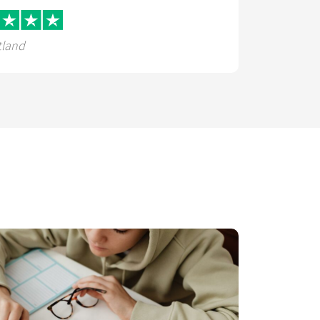
tland