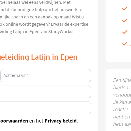
voel helaas wel eens verdwijnen. Met
kind de benodigde hulp om het huiswerk te
nlijke coach en een aanpak op maat! Wist u
ok online wordt gegeven? Ervaar de expertise
eiding Latijn in Epen van StudyWorks!
eleiding Latijn in Epen
Een fijn
bieden 
verloop
Je kan a
reactie.
hebben k
voorwaarden
Privacy beleid
en het
.
hebt aa