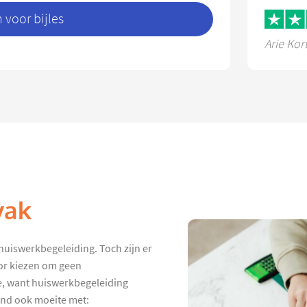
voor bijles
Arie Kor
vak
 huiswerkbegeleiding. Toch zijn er
oor kiezen om geen
e, want huiswerkbegeleiding
 kind ook moeite met: