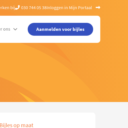
rken bij
030 744 05 38
Inloggen in Mijn Portaal
Aanmelden voor bijles
r ons
Bijles op maat