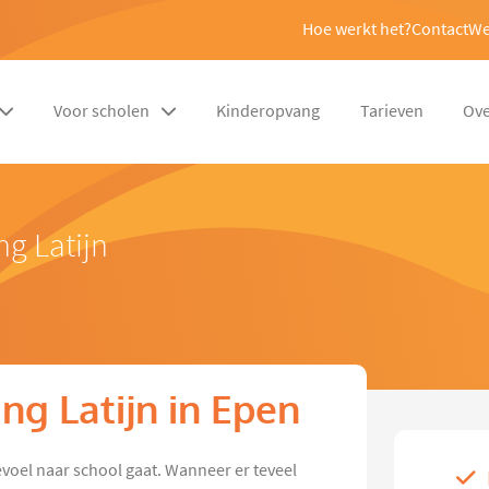
Hoe werkt het?
Contact
We
Voor scholen
Kinderopvang
Tarieven
Ove
ng Latijn
ng Latijn in Epen
gevoel naar school gaat. Wanneer er teveel