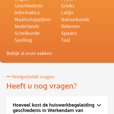
Geschiedenis
Grieks
Informatica
Latijn
Maatschappijleer
Natuurkunde
Nederlands
Rekenen
Scheikunde
Spaans
Spelling
Taal
Bekijk al onze vakken
Veelgestelde vragen
Heeft u nog vragen?
Hoeveel kost de huiswerkbegeleiding
geschiedenis in Werkendam van