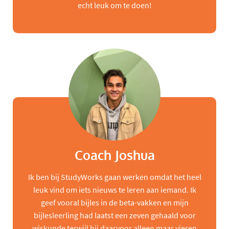
echt leuk om te doen!
Coach Joshua
Ik ben bij StudyWorks gaan werken omdat het heel
leuk vind om iets nieuws te leren aan iemand. Ik
geef vooral bijles in de beta-vakken en mijn
bijlesleerling had laatst een zeven gehaald voor
wiskunde terwijl hij daarvoor alleen maar vieren