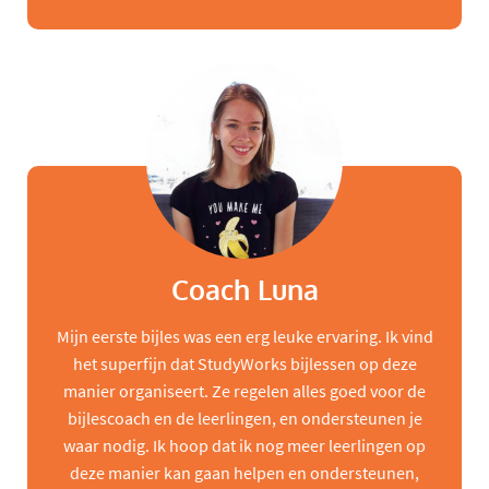
Coach Luna
Mijn eerste bijles was een erg leuke ervaring. Ik vind
het superfijn dat StudyWorks bijlessen op deze
manier organiseert. Ze regelen alles goed voor de
bijlescoach en de leerlingen, en ondersteunen je
waar nodig. Ik hoop dat ik nog meer leerlingen op
deze manier kan gaan helpen en ondersteunen,