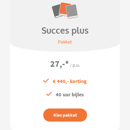
Succes plus
Pakket
27,-
*
/ p.u.
€ 440,- korting
40 uur bijles
Kies pakket