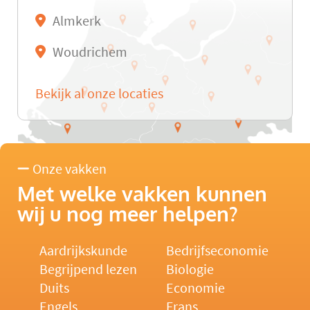
Almkerk
Woudrichem
Bekijk al onze locaties
Onze vakken
Met welke vakken kunnen
wij u nog meer helpen?
Aardrijkskunde
Bedrijfseconomie
Begrijpend lezen
Biologie
Duits
Economie
Engels
Frans