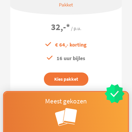
Pakket
32,-
*
/ p.u.
€ 64,- korting
16 uur bijles
Kies pakket