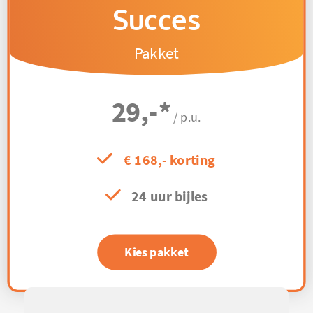
Succes
Pakket
29,-
*
/ p.u.
€ 168,- korting
24 uur bijles
Kies pakket