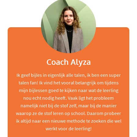
Coach Alyza
Ik geef bijles in eigenlijk alle talen, ik ben een super
talen fan! Ik vind het vooral belangrijk om tijdens
mijn bijlessen goed te kijken naar wat de leerling
nou echt nodig heeft. Vaak ligt het probleem
namelijk niet bij de stof zelf, maar bij de manier
waarop ze de stof leren op school. Daarom probeer
ik altijd naar een nieuwe methode te zoeken die wel
werkt voor de leerling!