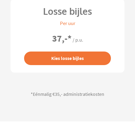
Losse bijles
Per uur
37,-
*
/ p.u.
Kies losse bijles
*Eénmalig €35,- administratiekosten