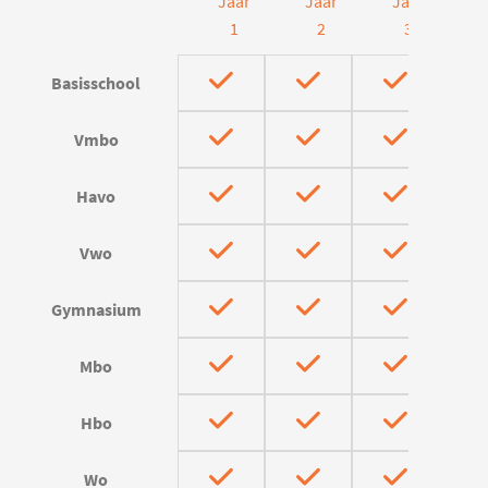
Jaar
Jaar
Jaar
J
1
2
3
Basisschool
Vmbo
Havo
Vwo
Gymnasium
Mbo
Hbo
Wo