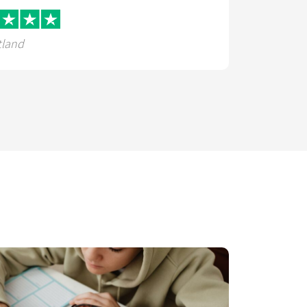
tland