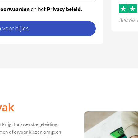
voorwaarden
Privacy beleid
en het
.
Arie Kor
voor bijles
vak
 krijgt huiswerkbegeleiding.
hamen of ervoor kiezen om geen