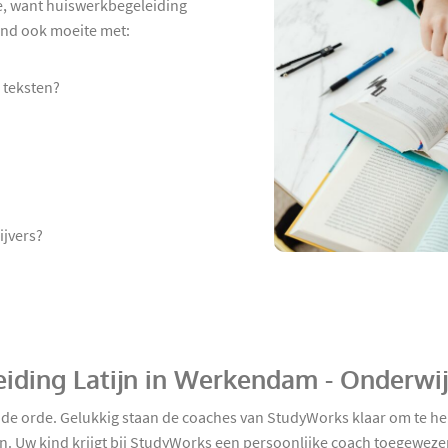
e, want huiswerkbegeleiding
 kind ook moeite met:
 teksten?
ijvers?
eiding Latijn in Werkendam - Onderwi
n de orde. Gelukkig staan de coaches van StudyWorks klaar om te he
. Uw kind krijgt bij StudyWorks een persoonlijke coach toegewezen.