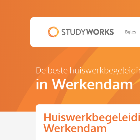
Bijles
De beste huiswerkbegeleidi
in Werkendam
Huiswerkbegeleidin
Werkendam