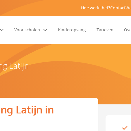
Hoe werkt het?
Contact
We
Voor scholen
Kinderopvang
Tarieven
Ove
ng Latijn
g Latijn in