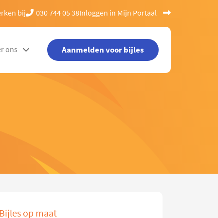
rken bij
030 744 05 38
Inloggen in Mijn Portaal
Aanmelden voor bijles
r ons
Bijles op maat