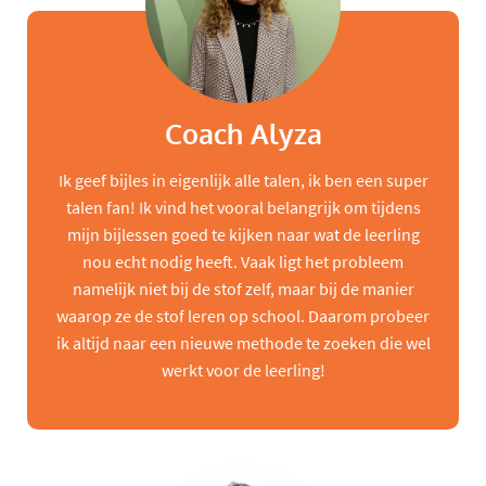
Coach Alyza
Ik geef bijles in eigenlijk alle talen, ik ben een super
talen fan! Ik vind het vooral belangrijk om tijdens
mijn bijlessen goed te kijken naar wat de leerling
nou echt nodig heeft. Vaak ligt het probleem
namelijk niet bij de stof zelf, maar bij de manier
waarop ze de stof leren op school. Daarom probeer
ik altijd naar een nieuwe methode te zoeken die wel
werkt voor de leerling!