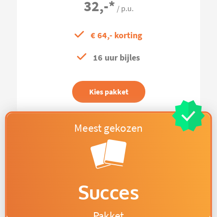
32,-
*
/ p.u.
€ 64,- korting
16 uur bijles
Kies pakket
Succes
Pakket