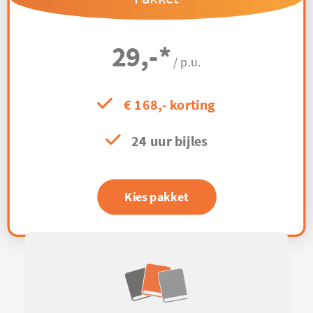
29,-
*
/ p.u.
€ 168,- korting
24 uur bijles
Kies pakket