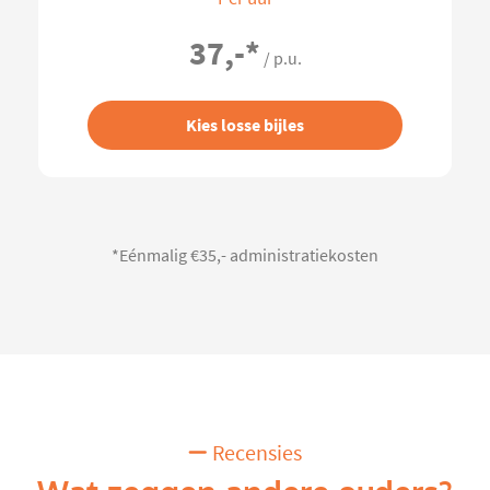
37,-
*
/ p.u.
Kies losse bijles
*Eénmalig €35,- administratiekosten
Recensies