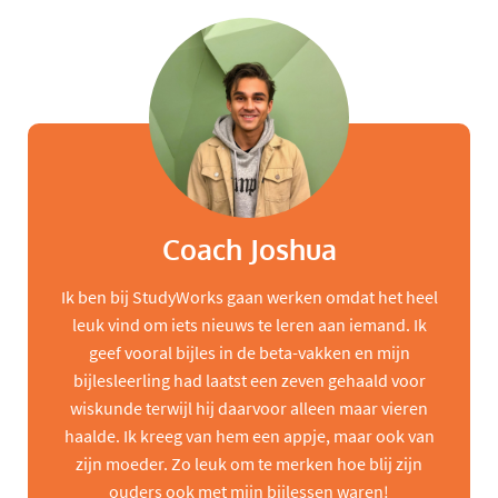
Coach Joshua
Ik ben bij StudyWorks gaan werken omdat het heel
leuk vind om iets nieuws te leren aan iemand. Ik
geef vooral bijles in de beta-vakken en mijn
bijlesleerling had laatst een zeven gehaald voor
wiskunde terwijl hij daarvoor alleen maar vieren
haalde. Ik kreeg van hem een appje, maar ook van
zijn moeder. Zo leuk om te merken hoe blij zijn
ouders ook met mijn bijlessen waren!