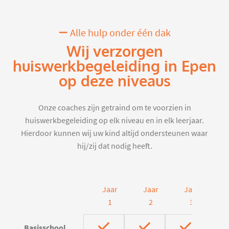
Alle hulp onder één dak
Wij verzorgen
huiswerkbegeleiding in Epen
op deze niveaus
Onze coaches zijn getraind om te voorzien in
huiswerkbegeleiding op elk niveau en in elk leerjaar.
Hierdoor kunnen wij uw kind altijd ondersteunen waar
hij/zij dat nodig heeft.
Jaar
Jaar
Jaar
J
1
2
3
Basisschool