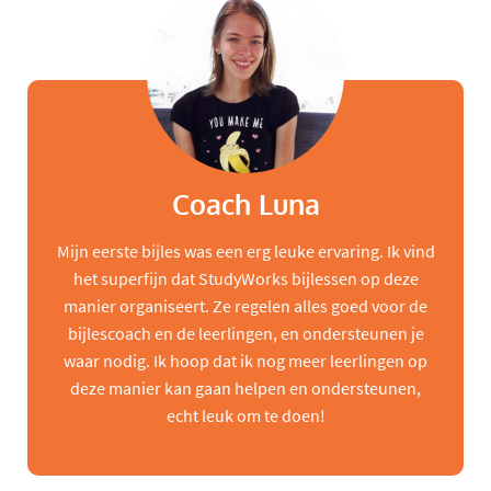
Coach Luna
Mijn eerste bijles was een erg leuke ervaring. Ik vind
het superfijn dat StudyWorks bijlessen op deze
manier organiseert. Ze regelen alles goed voor de
bijlescoach en de leerlingen, en ondersteunen je
waar nodig. Ik hoop dat ik nog meer leerlingen op
deze manier kan gaan helpen en ondersteunen,
echt leuk om te doen!