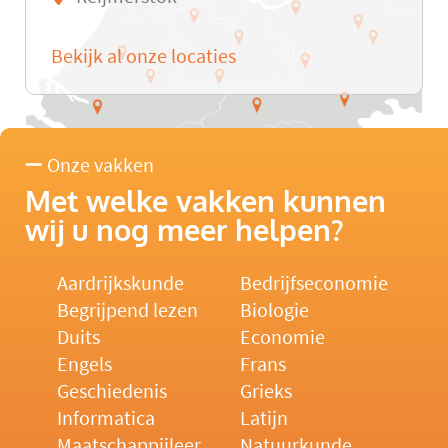
Bekijk al onze locaties
Onze vakken
Met welke vakken kunnen
wij u nog meer helpen?
Aardrijkskunde
Bedrijfseconomie
Begrijpend lezen
Biologie
Duits
Economie
Engels
Frans
Geschiedenis
Grieks
Informatica
Latijn
Maatschappijleer
Natuurkunde