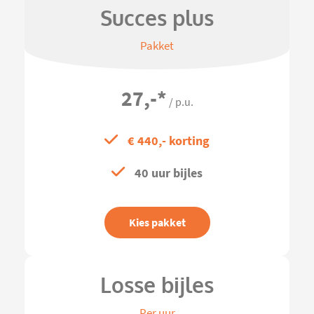
Succes plus
Pakket
27,-
*
/ p.u.
€ 440,- korting
40 uur bijles
Kies pakket
Losse bijles
Per uur