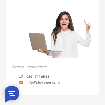
Chantal - Hoofd Inplan
030 - 744 05 38
info@studyworks.nl