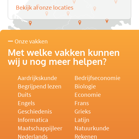
Bekijk al onze locaties
Onze vakken
Met welke vakken kunnen
wij u nog meer helpen?
Aardrijkskunde
Bedrijfseconomie
Begrijpend lezen
Biologie
Duits
Economie
Engels
Frans
Geschiedenis
Grieks
Informatica
Latijn
Maatschappijleer
Natuurkunde
Nederlands
Rekenen