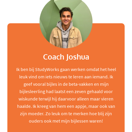
Coach Joshua
Ik ben bij StudyWorks gaan werken omdat het heel
leuk vind om iets nieuws te leren aan iemand. Ik
geef vooral bijles in de beta-vakken en mijn
bijlesleerling had laatst een zeven gehaald voor
wiskunde terwijl hij daarvoor alleen maar vieren
haalde. Ik kreeg van hem een appje, maar ook van
zijn moeder. Zo leuk om te merken hoe blij zijn
ouders ook met mijn bijlessen waren!