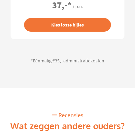
37,-
*
/ p.u.
Kies losse bijles
*Eénmalig €35,- administratiekosten
Recensies
Wat zeggen andere ouders?