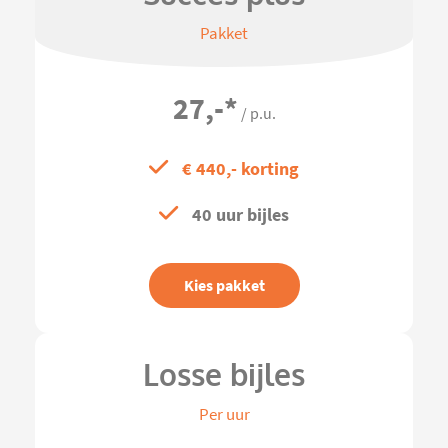
Pakket
27,-
*
/ p.u.
€ 440,- korting
40 uur bijles
Kies pakket
Losse bijles
Per uur