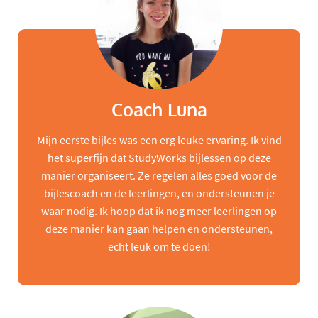
Coach Luna
Mijn eerste bijles was een erg leuke ervaring. Ik vind
het superfijn dat StudyWorks bijlessen op deze
manier organiseert. Ze regelen alles goed voor de
bijlescoach en de leerlingen, en ondersteunen je
waar nodig. Ik hoop dat ik nog meer leerlingen op
deze manier kan gaan helpen en ondersteunen,
echt leuk om te doen!