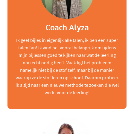
Coach Alyza
Ik geef bijles in eigenlijk alle talen, ik ben een super
talen fan! Ik vind het vooral belangrijk om tijdens
mijn bijlessen goed te kijken naar wat de leerling
nou echt nodig heeft. Vaak ligt het probleem
namelijk niet bij de stof zelf, maar bij de manier
waarop ze de stof leren op school. Daarom probeer
ik altijd naar een nieuwe methode te zoeken die wel
werkt voor de leerling!