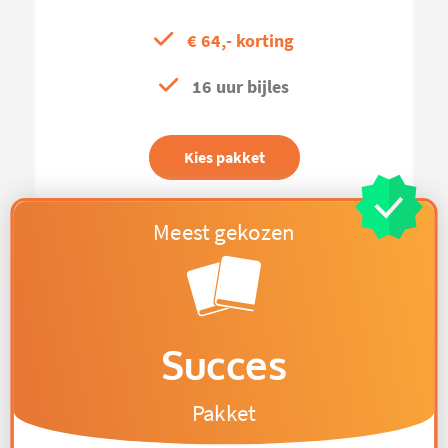
€ 64,- korting
16 uur bijles
Kies pakket
Succes
Pakket