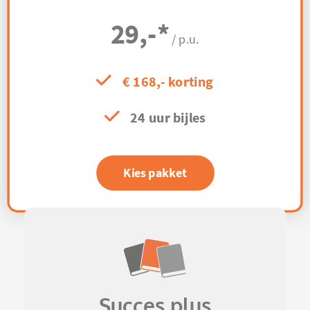
29,-
*
/ p.u.
€ 168,- korting
24 uur bijles
Kies pakket
Succes plus