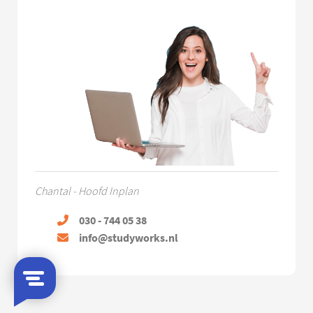
Chantal - Hoofd Inplan
030 - 744 05 38
info@studyworks.nl