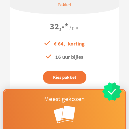
Pakket
32,-
*
/ p.u.
€ 64,- korting
16 uur bijles
Kies pakket