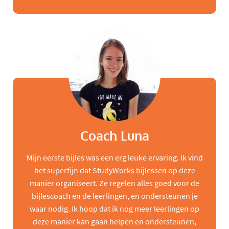
Coach Luna
Mijn eerste bijles was een erg leuke ervaring. Ik vind
het superfijn dat StudyWorks bijlessen op deze
manier organiseert. Ze regelen alles goed voor de
bijlescoach en de leerlingen, en ondersteunen je
waar nodig. Ik hoop dat ik nog meer leerlingen op
deze manier kan gaan helpen en ondersteunen,