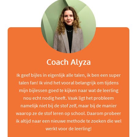
Coach Alyza
Ik geef bijles in eigenlijk alle talen, ik ben een super
talen fan! Ik vind het vooral belangrijk om tijdens
mijn bijlessen goed te kijken naar wat de leerling
nou echt nodig heeft. Vaak ligt het probleem
namelijk niet bij de stof zelf, maar bij de manier
waarop ze de stof leren op school. Daarom probeer
ik altijd naar een nieuwe methode te zoeken die wel
werkt voor de leerling!