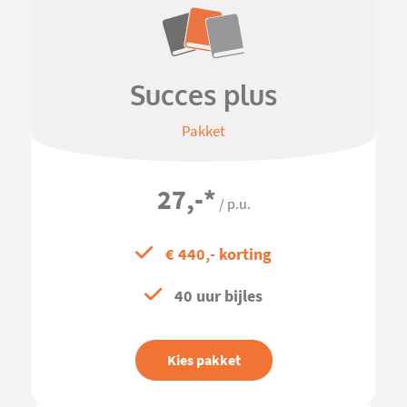
Succes plus
Pakket
27,-
*
/ p.u.
€ 440,- korting
40 uur bijles
Kies pakket