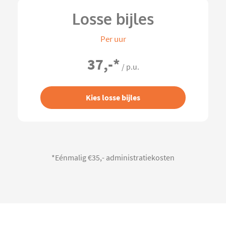
Losse bijles
Per uur
37,-
*
/ p.u.
Kies losse bijles
*Eénmalig €35,- administratiekosten