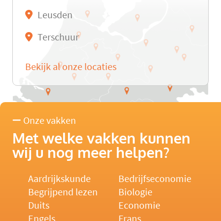
Leusden
Terschuur
Bekijk al onze locaties
Onze vakken
Met welke vakken kunnen
wij u nog meer helpen?
Aardrijkskunde
Bedrijfseconomie
Begrijpend lezen
Biologie
Duits
Economie
Engels
Frans