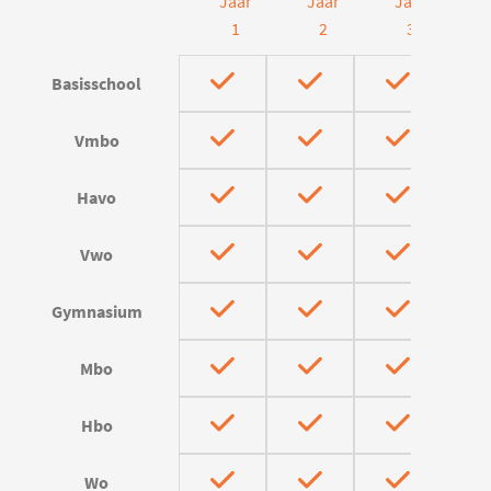
Jaar
Jaar
Jaar
J
1
2
3
Basisschool
Vmbo
Havo
Vwo
Gymnasium
Mbo
Hbo
Wo