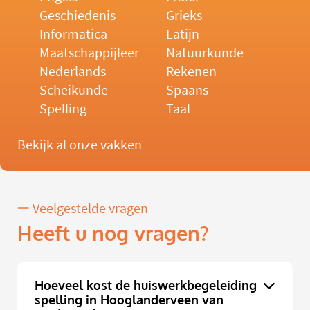
Geschiedenis
Grieks
Informatica
Latijn
Maatschappijleer
Natuurkunde
Nederlands
Rekenen
Scheikunde
Spaans
Spelling
Taal
Bekijk al onze vakken
Veelgestelde vragen
Heeft u nog vragen?
Hoeveel kost de huiswerkbegeleiding
spelling in Hooglanderveen van