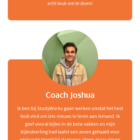
echt leuk om te doen!
Coach Joshua
Ik ben bij StudyWorks gaan werken omdat het heel
leuk vind om iets nieuws te leren aan iemand. Ik
geef vooral bijles in de beta-vakken en mijn
bijlesleerling had laatst een zeven gehaald voor
wiskunde terwijl hij daarvoor alleen maar vieren