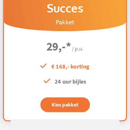
Succes
Pakket
29,-
*
/ p.u.
€ 168,- korting
24 uur bijles
Kies pakket