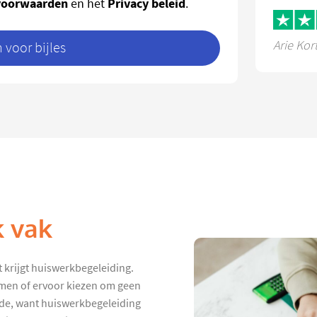
voorwaarden
Privacy beleid
en het
.
Arie Kor
voor bijles
k vak
 krijgt huiswerkbegeleiding.
hamen of ervoor kiezen om geen
nde, want huiswerkbegeleiding