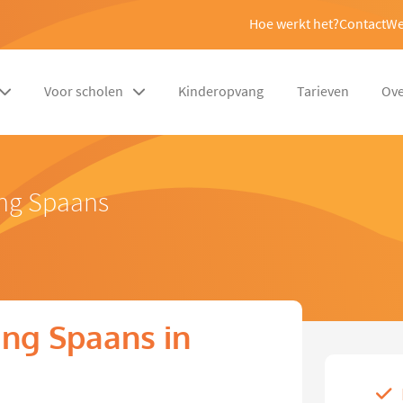
Hoe werkt het?
Contact
We
Voor scholen
Kinderopvang
Tarieven
Ove
ing Spaans
ng Spaans in