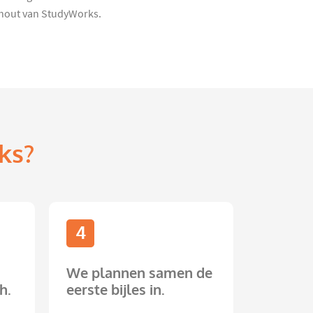
nhout van StudyWorks.
ks?
4
We plannen samen de
h.
eerste bijles in.