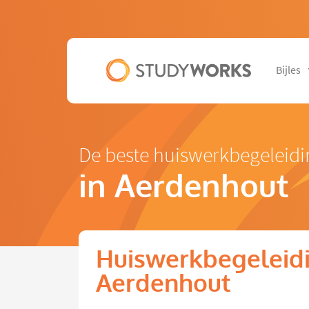
Bijles
De beste huiswerkbegeleid
in Aerdenhout
Huiswerkbegeleidi
Aerdenhout