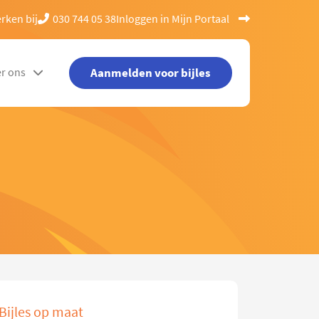
rken bij
030 744 05 38
Inloggen in Mijn Portaal
Aanmelden voor bijles
r ons
Bijles op maat