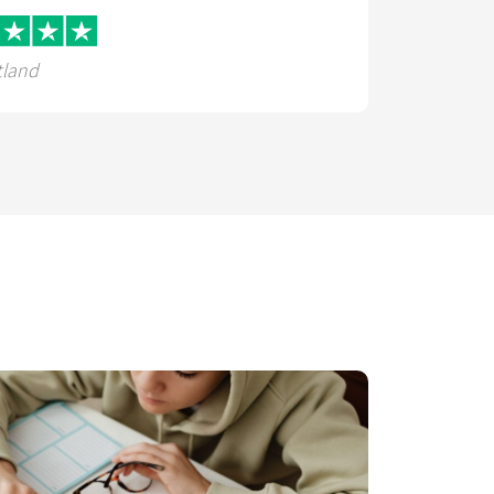
tland