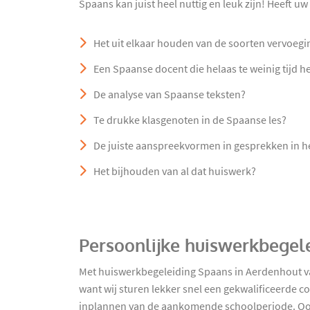
Spaans kan juist heel nuttig en leuk zijn! Heeft u
Het uit elkaar houden van de soorten vervoegi
Een Spaanse docent die helaas te weinig tijd h
De analyse van Spaanse teksten?
Te drukke klasgenoten in de Spaanse les?
De juiste aanspreekvormen in gesprekken in h
Het bijhouden van al dat huiswerk?
Persoonlijke huiswerkbegel
Met huiswerkbegeleiding Spaans in Aerdenhout v
want wij sturen lekker snel een gekwalificeerde c
inplannen van de aankomende schoolperiode. Ook h