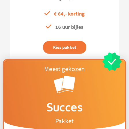
€ 64,- korting
16 uur bijles
Kies pakket
Succes
Pakket