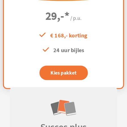
29,-
*
/ p.u.
€ 168,- korting
24 uur bijles
Kies pakket