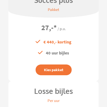
Succes plus
Pakket
27,-
*
/ p.u.
€ 440,- korting
40 uur bijles
Kies pakket
Losse bijles
Per uur