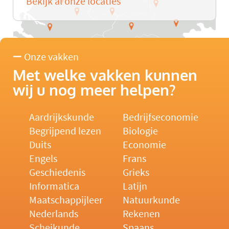
Bekijk al onze locaties
Onze vakken
Met welke vakken kunnen
wij u nog meer helpen?
Aardrijkskunde
Bedrijfseconomie
Begrijpend lezen
Biologie
Duits
Economie
Engels
Frans
Geschiedenis
Grieks
Informatica
Latijn
Maatschappijleer
Natuurkunde
Nederlands
Rekenen
Scheikunde
Spaans