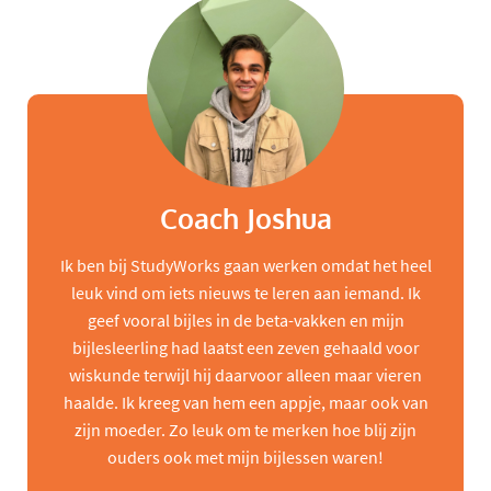
Coach Joshua
Ik ben bij StudyWorks gaan werken omdat het heel
leuk vind om iets nieuws te leren aan iemand. Ik
geef vooral bijles in de beta-vakken en mijn
bijlesleerling had laatst een zeven gehaald voor
wiskunde terwijl hij daarvoor alleen maar vieren
haalde. Ik kreeg van hem een appje, maar ook van
zijn moeder. Zo leuk om te merken hoe blij zijn
ouders ook met mijn bijlessen waren!