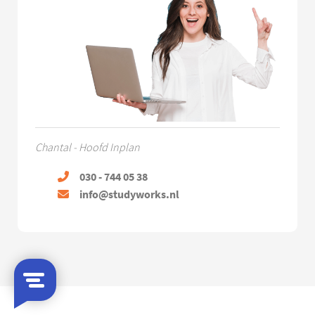
Chantal - Hoofd Inplan
030 - 744 05 38
info@studyworks.nl