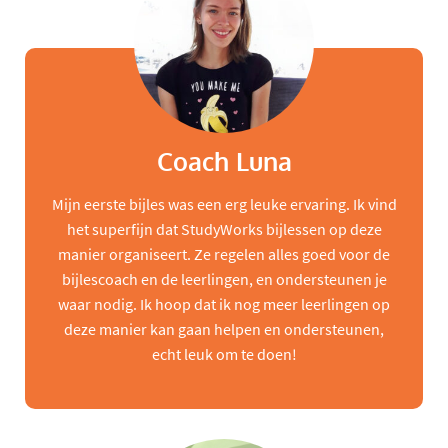
Coach Luna
Mijn eerste bijles was een erg leuke ervaring. Ik vind
het superfijn dat StudyWorks bijlessen op deze
manier organiseert. Ze regelen alles goed voor de
bijlescoach en de leerlingen, en ondersteunen je
waar nodig. Ik hoop dat ik nog meer leerlingen op
deze manier kan gaan helpen en ondersteunen,
echt leuk om te doen!