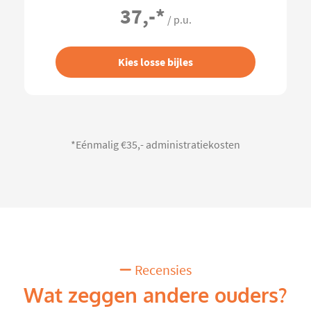
37,-
*
/ p.u.
Kies losse bijles
*Eénmalig €35,- administratiekosten
Recensies
Wat zeggen andere ouders?