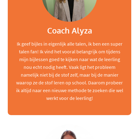
Coach Alyza
Ik geef bijles in eigenlijk alle talen, ik ben een super
talen fan! Ik vind het vooral belangrijk om tijdens
mijn bijlessen goed te kijken naar wat de leerling
nou echt nodig heeft. Vaak ligt het probleem
namelijk niet bij de stof zelf, maar bij de manier
waarop ze de stof leren op school. Daarom probeer
ik altijd naar een nieuwe methode te zoeken die wel
werkt voor de leerling!