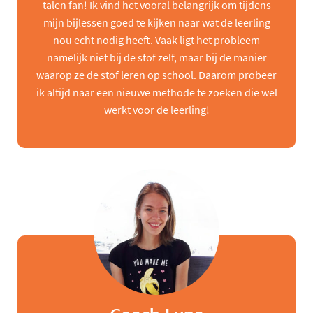
talen fan! Ik vind het vooral belangrijk om tijdens
mijn bijlessen goed te kijken naar wat de leerling
nou echt nodig heeft. Vaak ligt het probleem
namelijk niet bij de stof zelf, maar bij de manier
waarop ze de stof leren op school. Daarom probeer
ik altijd naar een nieuwe methode te zoeken die wel
werkt voor de leerling!