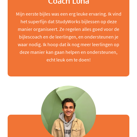
Coach Luna
Mijn eerste bijles was een erg leuke ervaring. Ik vind
het superfijn dat StudyWorks bijlessen op deze
manier organiseert. Ze regelen alles goed voor de
bijlescoach en de leerlingen, en ondersteunen je
waar nodig. Ik hoop dat ik nog meer leerlingen op
deze manier kan gaan helpen en ondersteunen,
echt leuk om te doen!