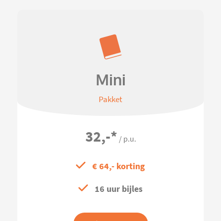
Mini
Pakket
32,-
*
/ p.u.
€ 64,- korting
16 uur bijles