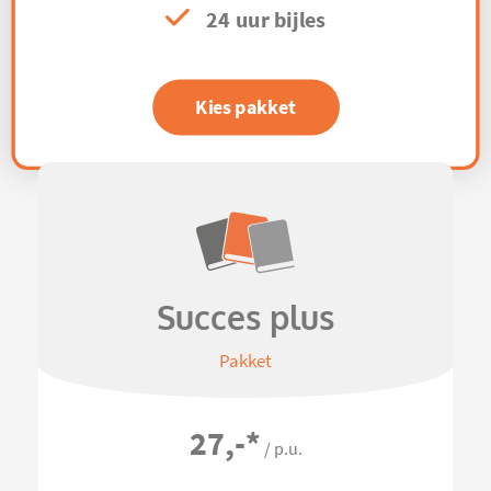
24 uur bijles
Kies pakket
Succes plus
Pakket
27,-
*
/ p.u.