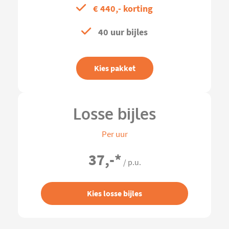
€ 440,- korting
40 uur bijles
Kies pakket
Losse bijles
Per uur
37,-
*
/ p.u.
Kies losse bijles