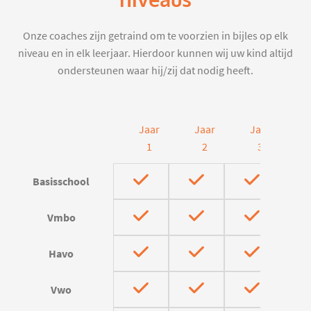
niveaus
Onze coaches zijn getraind om te voorzien in bijles op elk
niveau en in elk leerjaar. Hierdoor kunnen wij uw kind altijd
ondersteunen waar hij/zij dat nodig heeft.
Jaar
Jaar
Jaar
J
1
2
3
Basisschool
Vmbo
Havo
Vwo