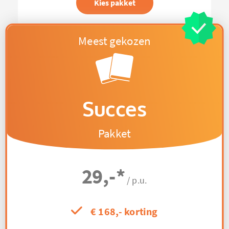
Kies pakket
Succes
Pakket
29,-
*
/ p.u.
€ 168,- korting