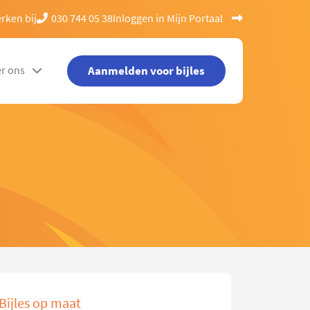
rken bij
030 744 05 38
Inloggen in Mijn Portaal
Aanmelden voor bijles
r ons
Bijles op maat