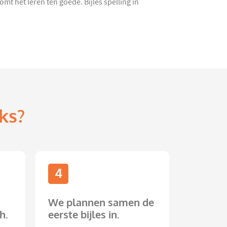
mt het leren ten goede. Bijles spelling in
ks?
4
We plannen samen de
h.
eerste bijles in.