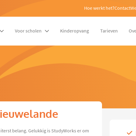
Hoe werkt het?
Contact
We
Voor scholen
Kinderopvang
Tarieven
Ove
 Nieuwelande
 uiterst belang. Gelukkig is StudyWorks er om