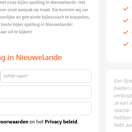
met onze bijles spelling in Nieuwelande. Het
oor onze aanpak op maat. Die kunnen wij uw
oonlijke en getrainde bijlescoach te koppelen,
 beste bijles spelling in Nieuwelande!
ar uit te kijken!
ing in Nieuwelande
Een fijn
bieden 
verloop
Je kan a
reactie.
hebben k
voorwaarden
Privacy beleid
en het
.
hebt aa