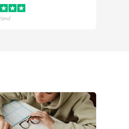
tland