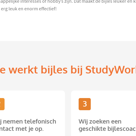
pelijke interesses of hobby’s zijn. Dat maakt de bijles leuker en ko
rg leuk en enorm effectief!
e werkt bijles bij StudyWor
2
3
j nemen telefonisch
Wij zoeken een
ntact met je op.
geschikte bijlescoac