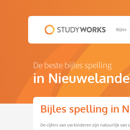
Bijles
De beste bijles spelling
in Nieuwelande
Bijles spelling in
De cijfers van uw kinderen zijn natuurlijk van