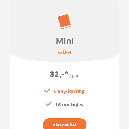
Mini
Pakket
32,-
*
/ p.u.
€ 64,- korting
16 uur bijles
Kies pakket