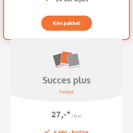
Kies pakket
Succes plus
Pakket
27,-
*
/ p.u.
€ 440,- korting