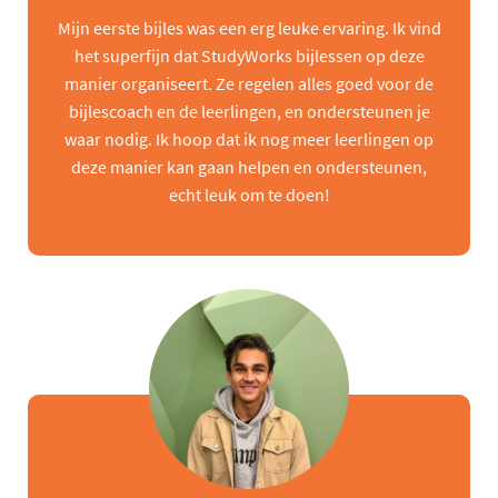
Mijn eerste bijles was een erg leuke ervaring. Ik vind
het superfijn dat StudyWorks bijlessen op deze
manier organiseert. Ze regelen alles goed voor de
bijlescoach en de leerlingen, en ondersteunen je
waar nodig. Ik hoop dat ik nog meer leerlingen op
deze manier kan gaan helpen en ondersteunen,
echt leuk om te doen!