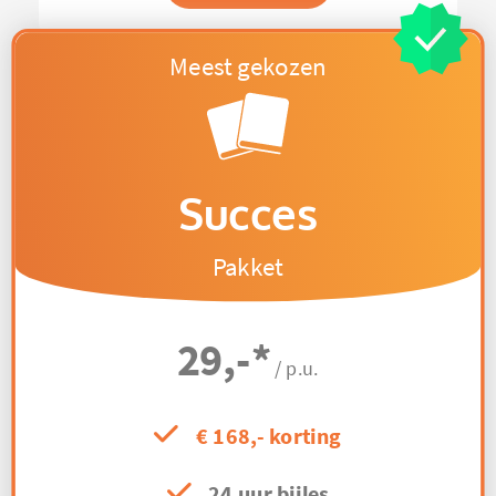
Succes
Pakket
29,-
*
/ p.u.
€ 168,- korting
24 uur bijles