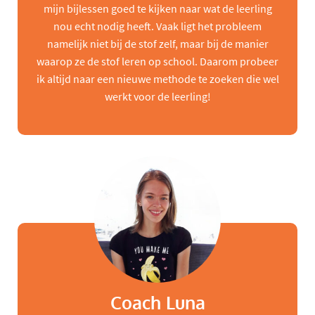
mijn bijlessen goed te kijken naar wat de leerling
nou echt nodig heeft. Vaak ligt het probleem
namelijk niet bij de stof zelf, maar bij de manier
waarop ze de stof leren op school. Daarom probeer
ik altijd naar een nieuwe methode te zoeken die wel
werkt voor de leerling!
Coach Luna