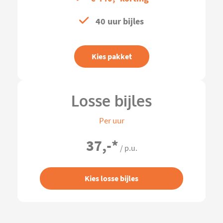
40 uur bijles
Kies pakket
Losse bijles
Per uur
37,-
*
/ p.u.
Kies losse bijles