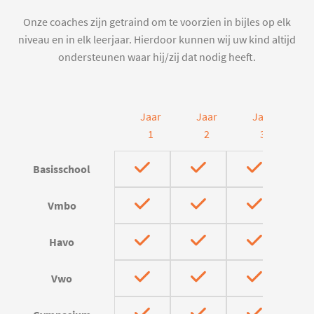
Onze coaches zijn getraind om te voorzien in bijles op elk
niveau en in elk leerjaar. Hierdoor kunnen wij uw kind altijd
ondersteunen waar hij/zij dat nodig heeft.
Jaar
Jaar
Jaar
J
1
2
3
Basisschool
Vmbo
Havo
Vwo