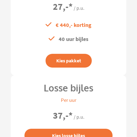
27,-
*
/ p.u.
€ 440,- korting
40 uur bijles
Kies pakket
Losse bijles
Per uur
37,-
*
/ p.u.
Kies losse bijles