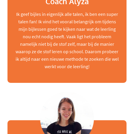
Coach Alyza
Ik geef bijles in eigenlijk alle talen, ik ben een super
talen fan! Ik vind het vooral belangrijk om tijdens
mijn bijlessen goed te kijken naar wat de leerling
nou echt nodig heeft. Vaak ligt het probleem
namelijk niet bij de stof zelf, maar bij de manier
waarop ze de stof leren op school. Daarom probeer
ik altijd naar een nieuwe methode te zoeken die wel
werkt voor de leerling!