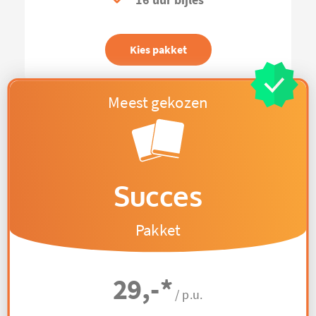
16 uur bijles
Kies pakket
Succes
Pakket
29,-
*
/ p.u.