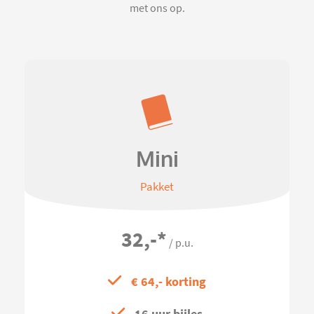
met ons op.
Mini
Pakket
32,-
*
/ p.u.
€ 64,- korting