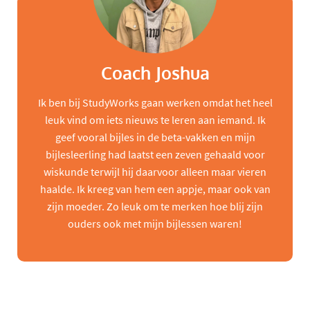
Coach Joshua
Ik ben bij StudyWorks gaan werken omdat het heel
leuk vind om iets nieuws te leren aan iemand. Ik
geef vooral bijles in de beta-vakken en mijn
bijlesleerling had laatst een zeven gehaald voor
wiskunde terwijl hij daarvoor alleen maar vieren
haalde. Ik kreeg van hem een appje, maar ook van
zijn moeder. Zo leuk om te merken hoe blij zijn
ouders ook met mijn bijlessen waren!