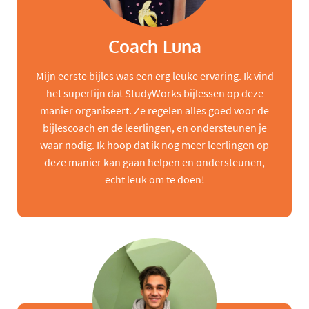
Coach Luna
Mijn eerste bijles was een erg leuke ervaring. Ik vind
het superfijn dat StudyWorks bijlessen op deze
manier organiseert. Ze regelen alles goed voor de
bijlescoach en de leerlingen, en ondersteunen je
waar nodig. Ik hoop dat ik nog meer leerlingen op
deze manier kan gaan helpen en ondersteunen,
echt leuk om te doen!