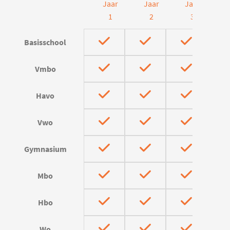
Jaar
Jaar
Jaar
J
1
2
3
Basisschool
Vmbo
Havo
Vwo
Gymnasium
Mbo
Hbo
Wo