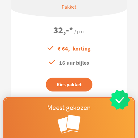
Pakket
32,-
*
/ p.u.
€ 64,- korting
16 uur bijles
Kies pakket