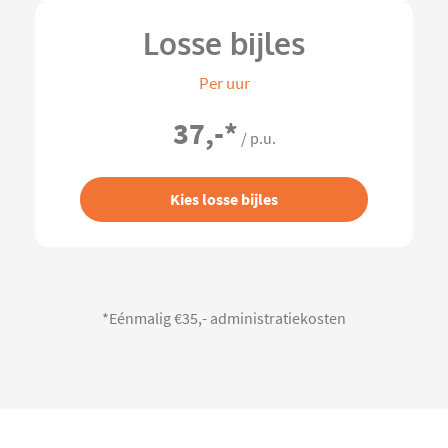
Losse bijles
Per uur
37,-
*
/ p.u.
Kies losse bijles
*Eénmalig €35,- administratiekosten