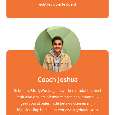
echt leuk om te doen!
Coach Joshua
Ik ben bij StudyWorks gaan werken omdat het heel
leuk vind om iets nieuws te leren aan iemand. Ik
geef vooral bijles in de beta-vakken en mijn
bijlesleerling had laatst een zeven gehaald voor