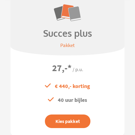
Succes plus
Pakket
27,-
*
/ p.u.
€ 440,- korting
40 uur bijles
Kies pakket