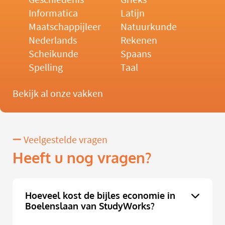
Informatica
Latijn
Maatschappijleer
Natuurkunde
Nederlands
Rekenen
Scheikunde
Spaans
Spelling
Taal
Bekijk al onze vakken
Veelgestelde vragen
Heeft u nog vragen?
Hoeveel kost de bijles economie in
Boelenslaan van StudyWorks?