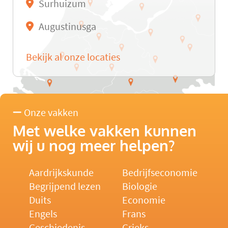
Surhuizum
Augustinusga
Bekijk al onze locaties
Onze vakken
Met welke vakken kunnen
wij u nog meer helpen?
Aardrijkskunde
Bedrijfseconomie
Begrijpend lezen
Biologie
Duits
Economie
Engels
Frans
Geschiedenis
Grieks