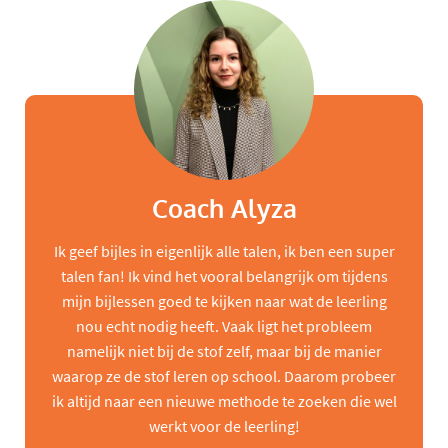
Coach Alyza
Ik geef bijles in eigenlijk alle talen, ik ben een super
talen fan! Ik vind het vooral belangrijk om tijdens
mijn bijlessen goed te kijken naar wat de leerling
nou echt nodig heeft. Vaak ligt het probleem
namelijk niet bij de stof zelf, maar bij de manier
waarop ze de stof leren op school. Daarom probeer
ik altijd naar een nieuwe methode te zoeken die wel
werkt voor de leerling!