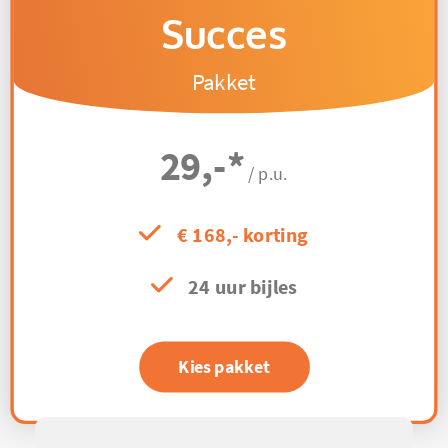
Succes
Pakket
29,-
*
/ p.u.
€ 168,- korting
24 uur bijles
Kies pakket