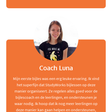
Coach Luna
Mijn eerste bijles was een erg leuke ervaring. Ik vind
het superfijn dat StudyWorks bijlessen op deze
manier organiseert. Ze regelen alles goed voor de
bijlescoach en de leerlingen, en ondersteunen je
waar nodig. Ik hoop dat ik nog meer leerlingen op
deze manier kan gaan helpen en ondersteunen,