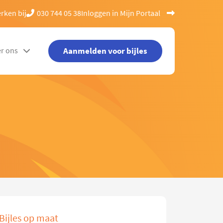
rken bij
030 744 05 38
Inloggen in Mijn Portaal
Aanmelden voor bijles
r ons
Bijles op maat