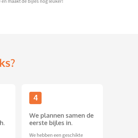
en maakt de bijles nóg leuker!
ks?
4
We plannen samen de
h.
eerste bijles in.
We hebben een geschikte