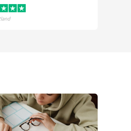
tland