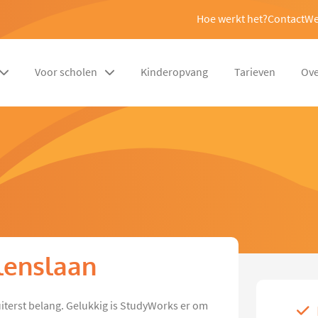
Hoe werkt het?
Contact
We
Voor scholen
Kinderopvang
Tarieven
Ove
elenslaan
 uiterst belang. Gelukkig is StudyWorks er om