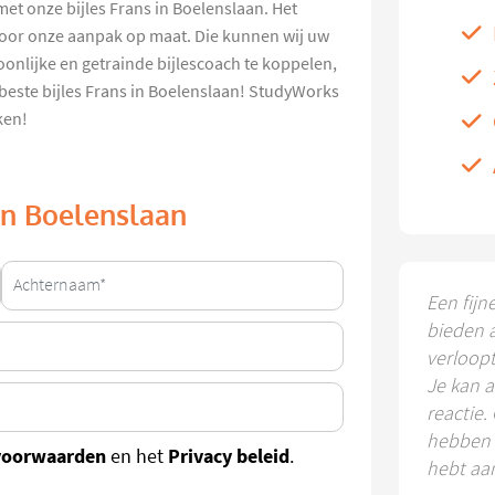
met onze bijles Frans in Boelenslaan. Het
oor onze aanpak op maat. Die kunnen wij uw
oonlijke en getrainde bijlescoach te koppelen,
 beste bijles Frans in Boelenslaan! StudyWorks
ken!
 in Boelenslaan
Een fijn
bieden 
verloop
Je kan a
reactie.
hebben k
voorwaarden
Privacy beleid
en het
.
hebt aa