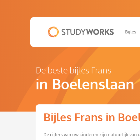
Bijles
De beste bijles Frans
in Boelenslaan
Bijles Frans in Bo
De cijfers van uw kinderen zijn natuurlijk van