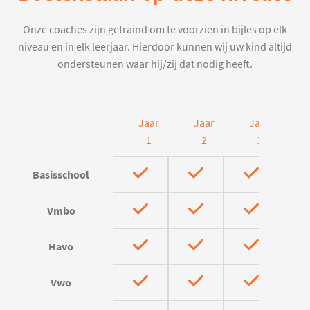
Onze coaches zijn getraind om te voorzien in bijles op elk
niveau en in elk leerjaar. Hierdoor kunnen wij uw kind altijd
ondersteunen waar hij/zij dat nodig heeft.
Jaar
Jaar
Jaar
J
1
2
3
Basisschool
Vmbo
Havo
Vwo