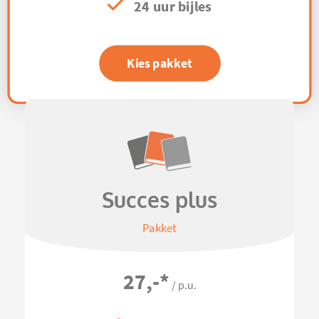
24 uur bijles
Kies pakket
Succes plus
Pakket
27,-
*
/ p.u.