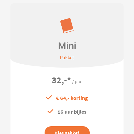
Mini
Pakket
32,-
*
/ p.u.
€ 64,- korting
16 uur bijles
Kies pakket