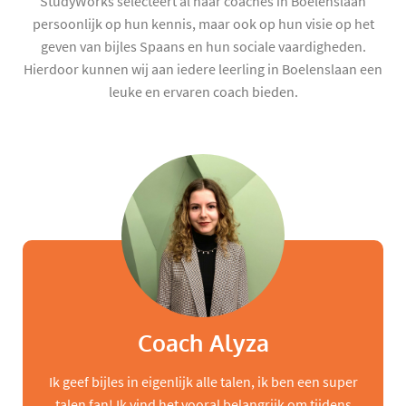
StudyWorks selecteert al haar coaches in Boelenslaan
persoonlijk op hun kennis, maar ook op hun visie op het
geven van bijles Spaans en hun sociale vaardigheden.
Hierdoor kunnen wij aan iedere leerling in Boelenslaan een
leuke en ervaren coach bieden.
Coach Alyza
Ik geef bijles in eigenlijk alle talen, ik ben een super
talen fan! Ik vind het vooral belangrijk om tijdens