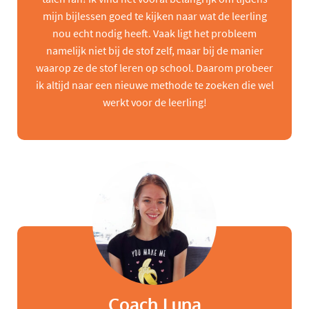
mijn bijlessen goed te kijken naar wat de leerling
nou echt nodig heeft. Vaak ligt het probleem
namelijk niet bij de stof zelf, maar bij de manier
waarop ze de stof leren op school. Daarom probeer
ik altijd naar een nieuwe methode te zoeken die wel
werkt voor de leerling!
Coach Luna