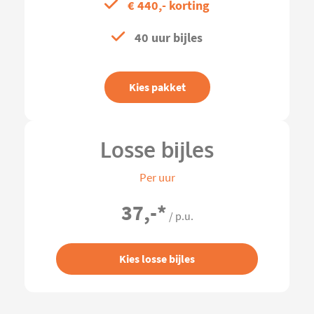
€ 440,- korting
40 uur bijles
Kies pakket
Losse bijles
Per uur
37,-
*
/ p.u.
Kies losse bijles