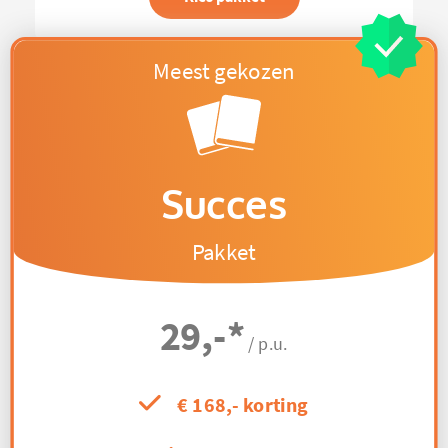
Succes
Pakket
29,-
*
/ p.u.
€ 168,- korting