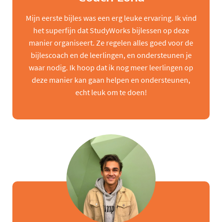
Mijn eerste bijles was een erg leuke ervaring. Ik vind
het superfijn dat StudyWorks bijlessen op deze
manier organiseert. Ze regelen alles goed voor de
bijlescoach en de leerlingen, en ondersteunen je
waar nodig. Ik hoop dat ik nog meer leerlingen op
deze manier kan gaan helpen en ondersteunen,
echt leuk om te doen!