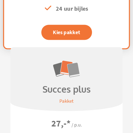
24 uur bijles
Kies pakket
Succes plus
Pakket
27,-
*
/ p.u.