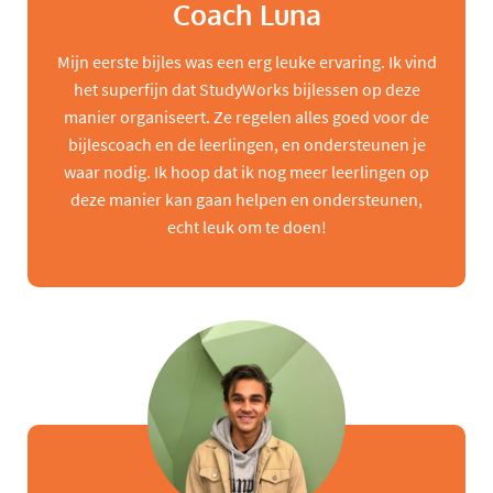
Coach Luna
Mijn eerste bijles was een erg leuke ervaring. Ik vind
het superfijn dat StudyWorks bijlessen op deze
manier organiseert. Ze regelen alles goed voor de
bijlescoach en de leerlingen, en ondersteunen je
waar nodig. Ik hoop dat ik nog meer leerlingen op
deze manier kan gaan helpen en ondersteunen,
echt leuk om te doen!