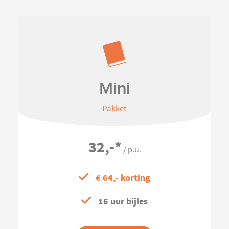
Mini
Pakket
32,-
*
/ p.u.
€ 64,- korting
16 uur bijles