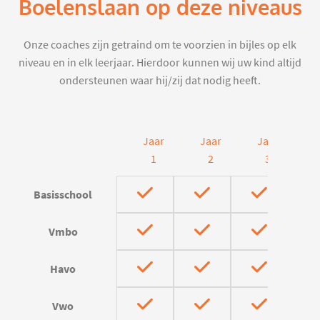
Boelenslaan op deze niveaus
Onze coaches zijn getraind om te voorzien in bijles op elk
niveau en in elk leerjaar. Hierdoor kunnen wij uw kind altijd
ondersteunen waar hij/zij dat nodig heeft.
Jaar
Jaar
Jaar
J
1
2
3
Basisschool
Vmbo
Havo
Vwo