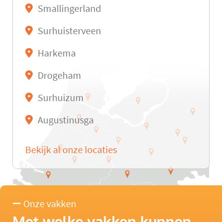
Smallingerland
Surhuisterveen
Harkema
Drogeham
Surhuizum
Augustinusga
Bekijk al onze locaties
Onze vakken
Met welke vakken kunnen