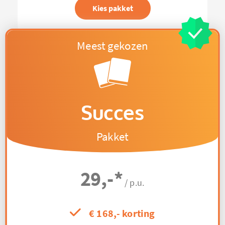
Kies pakket
Succes
Pakket
29,-
*
/ p.u.
€ 168,- korting