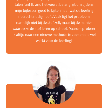
talen fan! Ik vind het vooral belangrijk om tijdens
mijn bijlessen goed te kijken naar wat de leerling
nou echt nodig heeft. Vaak ligt het probleem
namelijk niet bij de stof zelf, maar bij de manier
waarop ze de stof leren op school. Daarom probeer
ik altijd naar een nieuwe methode te zoeken die wel
werkt voor de leerling!