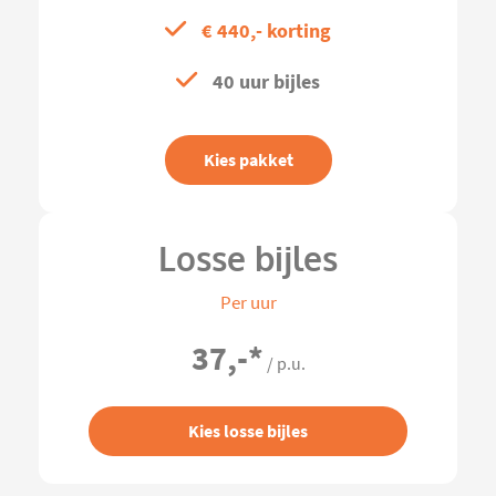
€ 440,- korting
40 uur bijles
Kies pakket
Losse bijles
Per uur
37,-
*
/ p.u.
Kies losse bijles