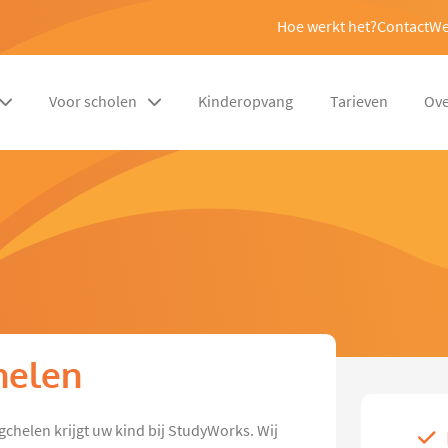
Hoe werkt het?
Contact
We
Voor scholen
Kinderopvang
Tarieven
Ove
chelen
Ugchelen krijgt uw kind bij StudyWorks. Wij