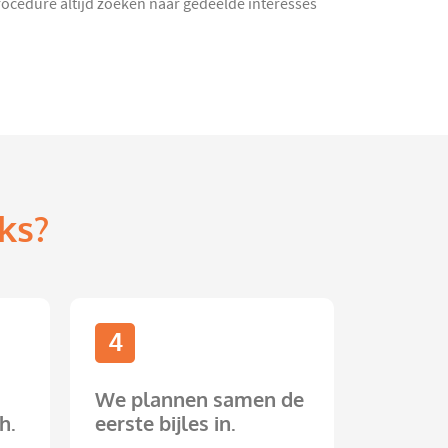
procedure altijd zoeken naar gedeelde interesses
ks?
4
We plannen samen de
h.
eerste bijles in.