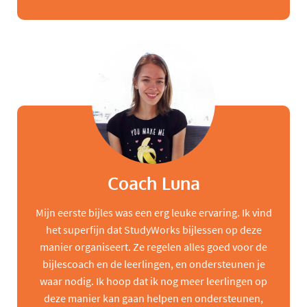
Coach Luna
Mijn eerste bijles was een erg leuke ervaring. Ik vind
het superfijn dat StudyWorks bijlessen op deze
manier organiseert. Ze regelen alles goed voor de
bijlescoach en de leerlingen, en ondersteunen je
waar nodig. Ik hoop dat ik nog meer leerlingen op
deze manier kan gaan helpen en ondersteunen,