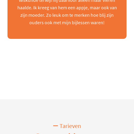
wiskunde terwijl hij daarvoor alleen maar vieren
haalde. Ik kreeg van hem een appje, maar ook van
zijn moeder. Zo leuk om te merken hoe blij zijn
ouders ook met mijn bijlessen waren!
Tarieven