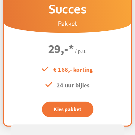
Succes
Pakket
29,-
*
/ p.u.
€ 168,- korting
24 uur bijles
Kies pakket