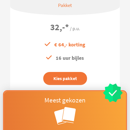
Pakket
32,-
*
/ p.u.
€ 64,- korting
16 uur bijles
Kies pakket