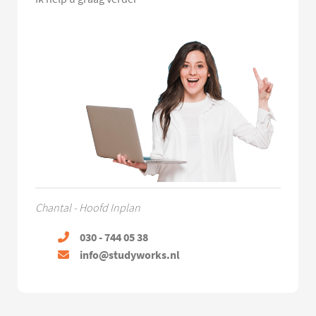
Chantal - Hoofd Inplan
030 - 744 05 38
info@studyworks.nl