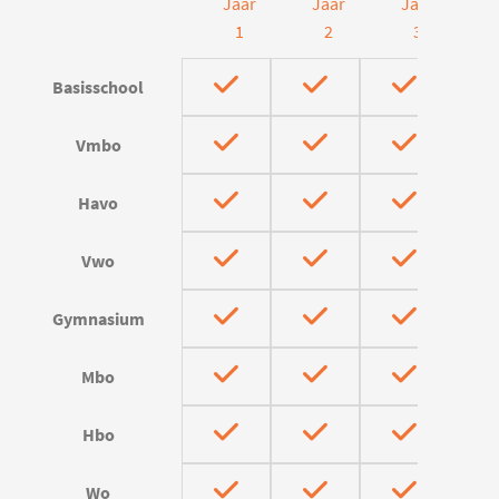
Jaar
Jaar
Jaar
J
1
2
3
Basisschool
Vmbo
Havo
Vwo
Gymnasium
Mbo
Hbo
Wo