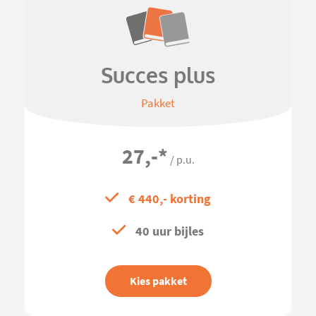
Succes plus
Pakket
27,-
*
/ p.u.
€ 440,- korting
40 uur bijles
Kies pakket