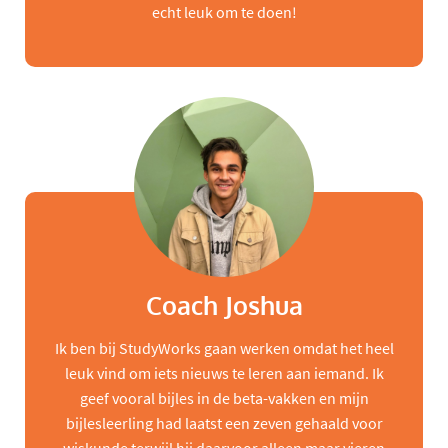
echt leuk om te doen!
Coach Joshua
Ik ben bij StudyWorks gaan werken omdat het heel
leuk vind om iets nieuws te leren aan iemand. Ik
geef vooral bijles in de beta-vakken en mijn
bijlesleerling had laatst een zeven gehaald voor