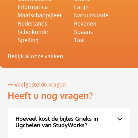
Informatica
Latijn
Maatschappijleer
Natuurkunde
Nederlands
Rekenen
Scheikunde
Spaans
Spelling
Taal
Bekijk al onze vakken
Veelgestelde vragen
Heeft u nog vragen?
Hoeveel kost de bijles Grieks in
Ugchelen van StudyWorks?