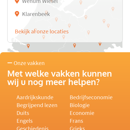
Wenum Wiesel
Klarenbeek
Bekijk al onze locaties
Onze vakken
Met welke vakken kunnen
wij u nog meer helpen?
Aardrijkskunde
Bedrijfseconomie
Begrijpend lezen
Biologie
Duits
Economie
Engels
Frans
Geschiedenis
Grieks