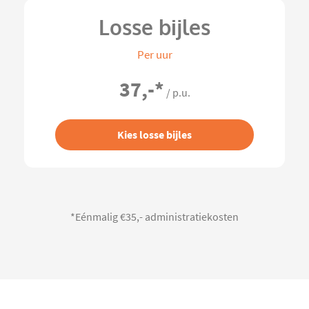
Losse bijles
Per uur
37,-
*
/ p.u.
Kies losse bijles
*Eénmalig €35,- administratiekosten