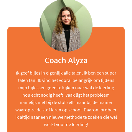
Coach Alyza
Ik geef bijles in eigenlijk alle talen, ik ben een super
talen fan! Ik vind het vooral belangrijk om tijdens
mijn bijlessen goed te kijken naar wat de leerling
nou echt nodig heeft. Vaak ligt het probleem
namelijk niet bij de stof zelf, maar bij de manier
waarop ze de stof leren op school. Daarom probeer
ik altijd naar een nieuwe methode te zoeken die wel
werkt voor de leerling!