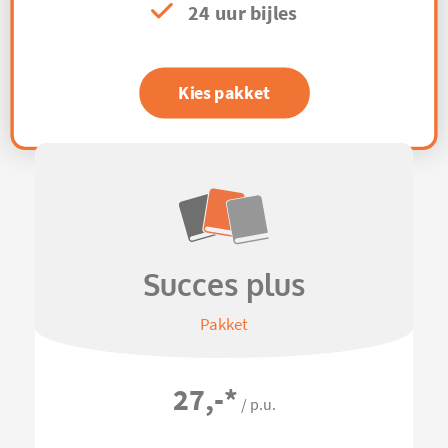
24 uur bijles
Kies pakket
Succes plus
Pakket
27,-
*
/ p.u.