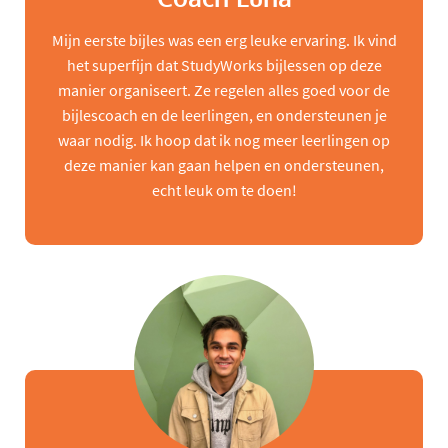
Mijn eerste bijles was een erg leuke ervaring. Ik vind
het superfijn dat StudyWorks bijlessen op deze
manier organiseert. Ze regelen alles goed voor de
bijlescoach en de leerlingen, en ondersteunen je
waar nodig. Ik hoop dat ik nog meer leerlingen op
deze manier kan gaan helpen en ondersteunen,
echt leuk om te doen!