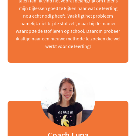
talen fan! Ik vind het vooral belangrijk om tijdens
mijn bijlessen goed te kijken naar wat de leerling
nou echt nodig heeft. Vaak ligt het probleem
namelijk niet bij de stof zelf, maar bij de manier
waarop ze de stof leren op school. Daarom probeer
ik altijd naar een nieuwe methode te zoeken die wel
werkt voor de leerling!
Coach Luna