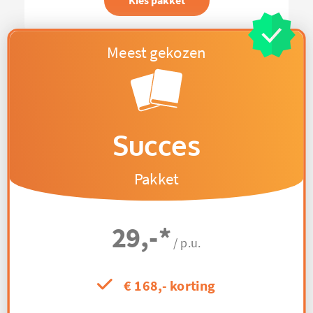
Kies pakket
Succes
Pakket
29,-
*
/ p.u.
€ 168,- korting