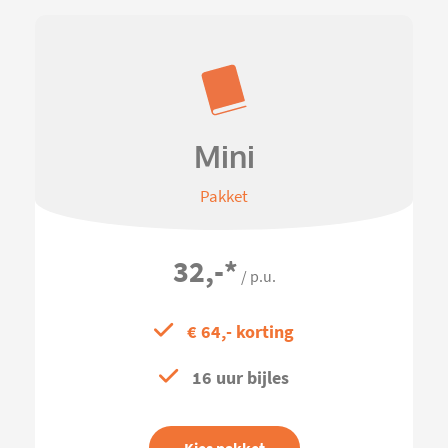
Mini
Pakket
32,-
*
/ p.u.
€ 64,- korting
16 uur bijles