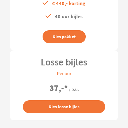
€ 440,- korting
40 uur bijles
Kies pakket
Losse bijles
Per uur
37,-
*
/ p.u.
Kies losse bijles