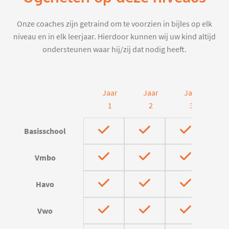
Onze coaches zijn getraind om te voorzien in bijles op elk
niveau en in elk leerjaar. Hierdoor kunnen wij uw kind altijd
ondersteunen waar hij/zij dat nodig heeft.
Jaar
Jaar
Jaar
J
1
2
3
Basisschool
Vmbo
Havo
Vwo