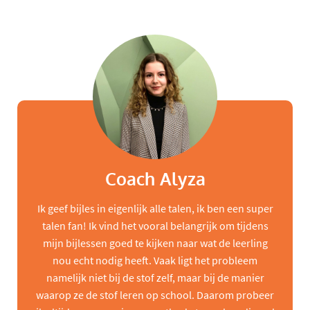
Coach Alyza
Ik geef bijles in eigenlijk alle talen, ik ben een super
talen fan! Ik vind het vooral belangrijk om tijdens
mijn bijlessen goed te kijken naar wat de leerling
nou echt nodig heeft. Vaak ligt het probleem
namelijk niet bij de stof zelf, maar bij de manier
waarop ze de stof leren op school. Daarom probeer