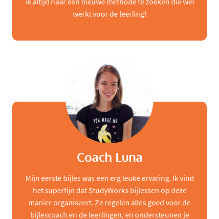
ik altijd naar een nieuwe methode te zoeken die wel
werkt voor de leerling!
Coach Luna
Mijn eerste bijles was een erg leuke ervaring. Ik vind
het superfijn dat StudyWorks bijlessen op deze
manier organiseert. Ze regelen alles goed voor de
bijlescoach en de leerlingen, en ondersteunen je