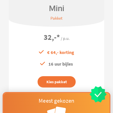
Mini
Pakket
32,-
*
/ p.u.
€ 64,- korting
16 uur bijles
Kies pakket