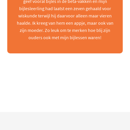
geef vooral bijles in de beta-vakken en mijn
bijlesleerling had laatst een zeven gehaald voor
wiskunde terwijl hij daarvoor alleen maar vieren
haalde. Ik kreeg van hem een appje, maar ook van
zijn moeder. Zo leuk om te merken hoe blij zijn
ouders ook met mijn bijlessen waren!