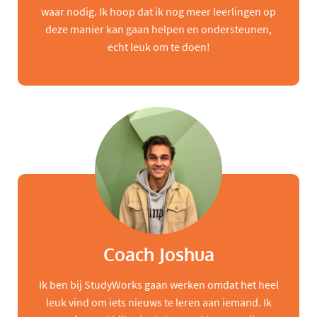
waar nodig. Ik hoop dat ik nog meer leerlingen op
deze manier kan gaan helpen en ondersteunen,
echt leuk om te doen!
Coach Joshua
Ik ben bij StudyWorks gaan werken omdat het heel
leuk vind om iets nieuws te leren aan iemand. Ik