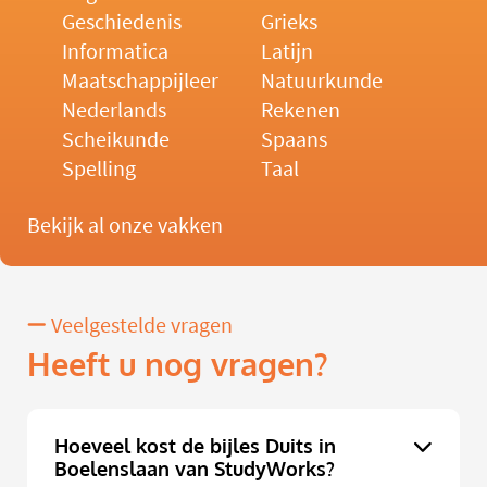
Geschiedenis
Grieks
Informatica
Latijn
Maatschappijleer
Natuurkunde
Nederlands
Rekenen
Scheikunde
Spaans
Spelling
Taal
Bekijk al onze vakken
Veelgestelde vragen
Heeft u nog vragen?
Hoeveel kost de bijles Duits in
Boelenslaan van StudyWorks?