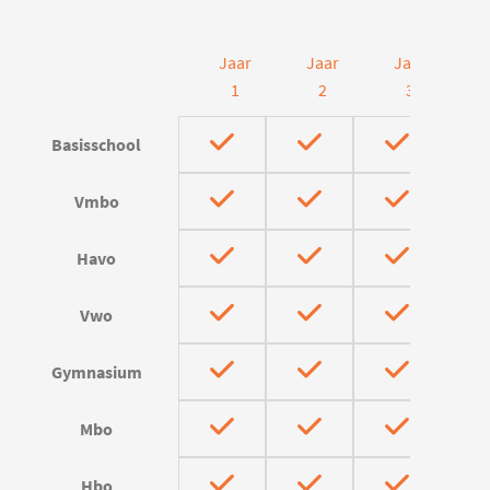
Jaar
Jaar
Jaar
J
1
2
3
Basisschool
Vmbo
Havo
Vwo
Gymnasium
Mbo
Hbo