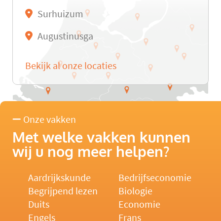
Surhuizum
Augustinusga
Bekijk al onze locaties
Onze vakken
Met welke vakken kunnen
wij u nog meer helpen?
Aardrijkskunde
Bedrijfseconomie
Begrijpend lezen
Biologie
Duits
Economie
Engels
Frans