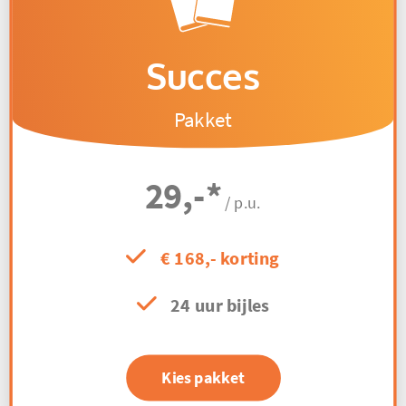
Succes
Pakket
29,-
*
/ p.u.
€ 168,- korting
24 uur bijles
Kies pakket