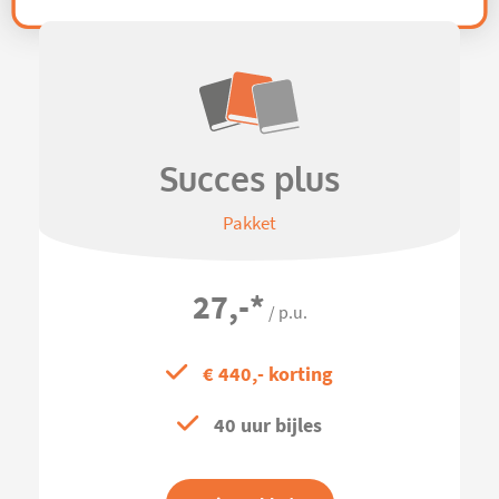
Succes plus
Pakket
27,-
*
/ p.u.
€ 440,- korting
40 uur bijles