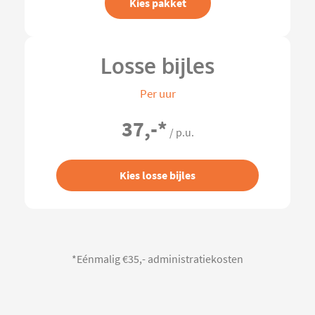
Kies pakket
Losse bijles
Per uur
37,-
*
/ p.u.
Kies losse bijles
*Eénmalig €35,- administratiekosten