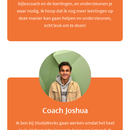
bijlescoach en de leerlingen, en ondersteunen je
waar nodig. Ik hoop dat ik nog meer leerlingen op
deze manier kan gaan helpen en ondersteunen,
echt leuk om te doen!
Coach Joshua
Ik ben bij StudyWorks gaan werken omdat het heel