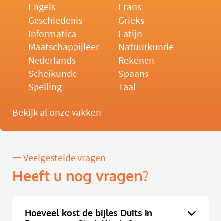
Engels
Frans
Geschiedenis
Grieks
Informatica
Latijn
Maatschappijleer
Natuurkunde
Nederlands
Rekenen
Scheikunde
Spaans
Spelling
Taal
Bekijk al onze vakken
Veelgestelde vragen
Heeft u nog vragen?
Hoeveel kost de bijles Duits in