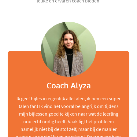
leuke en ervaren coach bieden.
Coach Alyza
Ik geef bijles in eigenlijk alle talen, ik ben een super
talen fan! Ik vind het vooral belangrijk om tijdens
mijn bijlessen goed te kijken naar wat de leerling
nou echt nodig heeft. Vaak ligt het probleem
namelijk niet bij de stof zelf, maar bij de manier
waarop ze de stof leren op school. Daarom probeer