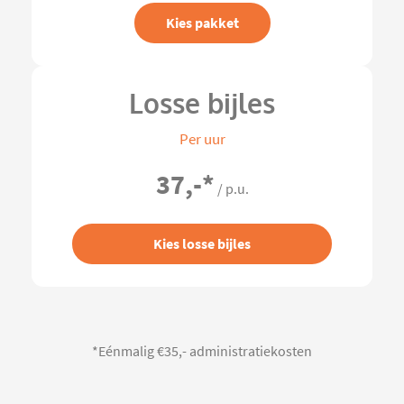
Kies pakket
Losse bijles
Per uur
37,-
*
/ p.u.
Kies losse bijles
*Eénmalig €35,- administratiekosten