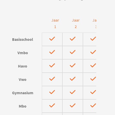
Jaar
Jaar
Jaar
J
1
2
3
Basisschool
Vmbo
Havo
Vwo
Gymnasium
Mbo