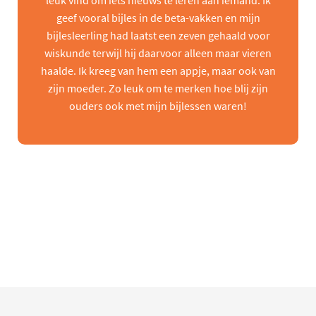
leuk vind om iets nieuws te leren aan iemand. Ik
geef vooral bijles in de beta-vakken en mijn
bijlesleerling had laatst een zeven gehaald voor
wiskunde terwijl hij daarvoor alleen maar vieren
haalde. Ik kreeg van hem een appje, maar ook van
zijn moeder. Zo leuk om te merken hoe blij zijn
ouders ook met mijn bijlessen waren!