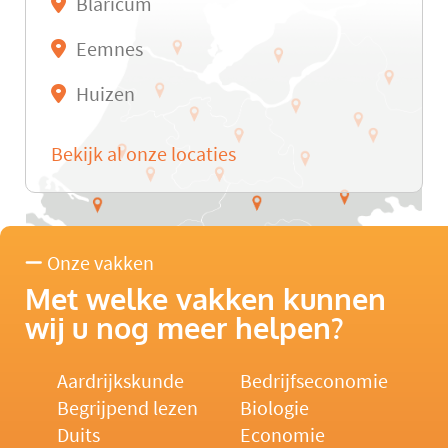
Blaricum
Eemnes
Huizen
Bekijk al onze locaties
Onze vakken
Met welke vakken kunnen
wij u nog meer helpen?
Aardrijkskunde
Bedrijfseconomie
Begrijpend lezen
Biologie
Duits
Economie