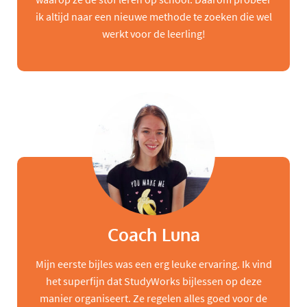
ik altijd naar een nieuwe methode te zoeken die wel
werkt voor de leerling!
Coach Luna
Mijn eerste bijles was een erg leuke ervaring. Ik vind
het superfijn dat StudyWorks bijlessen op deze
manier organiseert. Ze regelen alles goed voor de