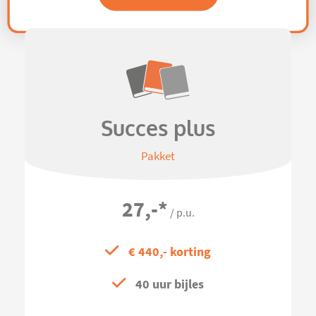
Succes plus
Pakket
27,-
*
/ p.u.
€ 440,- korting
40 uur bijles