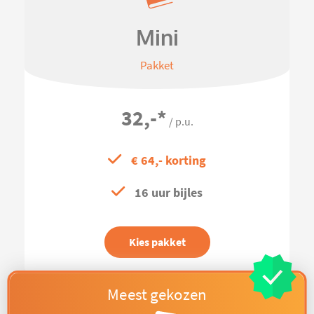
Mini
Pakket
32,-
*
/ p.u.
€ 64,- korting
16 uur bijles
Kies pakket