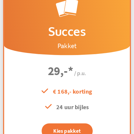
Succes
Pakket
29,-
*
/ p.u.
€ 168,- korting
24 uur bijles
Kies pakket