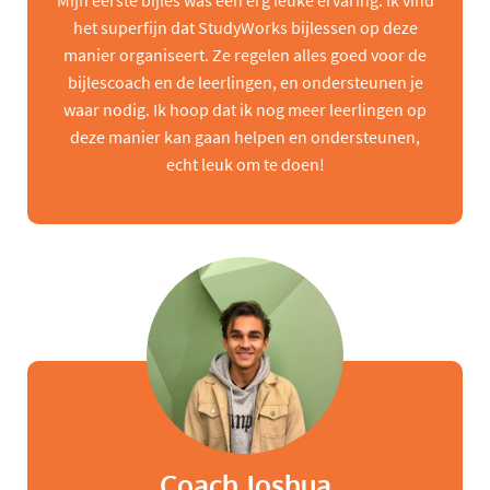
Mijn eerste bijles was een erg leuke ervaring. Ik vind
het superfijn dat StudyWorks bijlessen op deze
manier organiseert. Ze regelen alles goed voor de
bijlescoach en de leerlingen, en ondersteunen je
waar nodig. Ik hoop dat ik nog meer leerlingen op
deze manier kan gaan helpen en ondersteunen,
echt leuk om te doen!
Coach Joshua