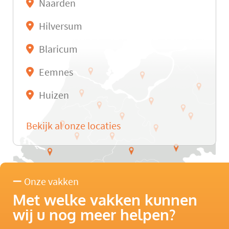
Naarden
Hilversum
Blaricum
Eemnes
Huizen
Bekijk al onze locaties
Onze vakken
Met welke vakken kunnen
wij u nog meer helpen?