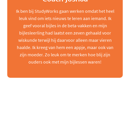
Ik ben bij StudyWorks gaan werken omdat het heel
leuk vind om iets nieuws te leren aan iemand. Ik
geef vooral bijles in de beta-vakken en mijn
bijlesleerling had laatst een zeven gehaald voor
wiskunde terwijl hij daarvoor alleen maar vieren
haalde. Ik kreeg van hem een appje, maar ook van
zijn moeder. Zo leuk om te merken hoe blij zijn
ouders ook met mijn bijlessen waren!