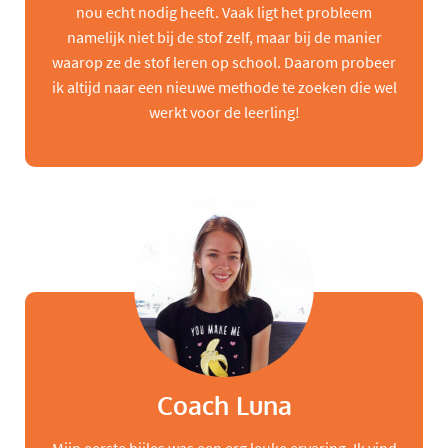
nou echt nodig heeft. Vaak ligt het probleem
namelijk niet bij de stof zelf, maar bij de manier
waarop ze de stof leren op school. Daarom probeer
ik altijd naar een nieuwe methode te zoeken die wel
werkt voor de leerling!
Coach Luna