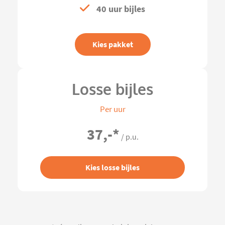
40 uur bijles
Kies pakket
Losse bijles
Per uur
37,-
*
/ p.u.
Kies losse bijles