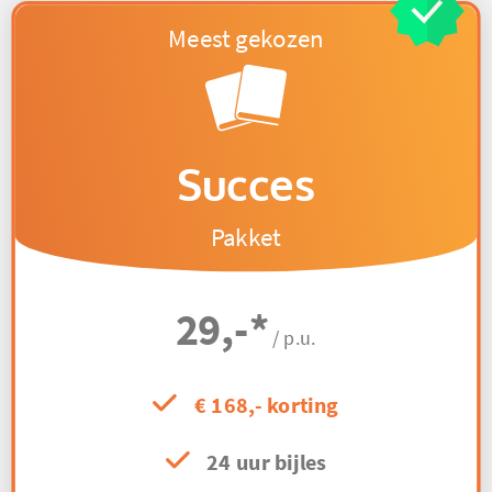
Succes
Pakket
29,-
*
/ p.u.
€ 168,- korting
24 uur bijles