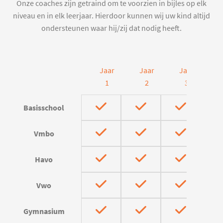
Onze coaches zijn getraind om te voorzien in bijles op elk
niveau en in elk leerjaar. Hierdoor kunnen wij uw kind altijd
ondersteunen waar hij/zij dat nodig heeft.
Jaar
Jaar
Jaar
J
1
2
3
Basisschool
Vmbo
Havo
Vwo
Gymnasium