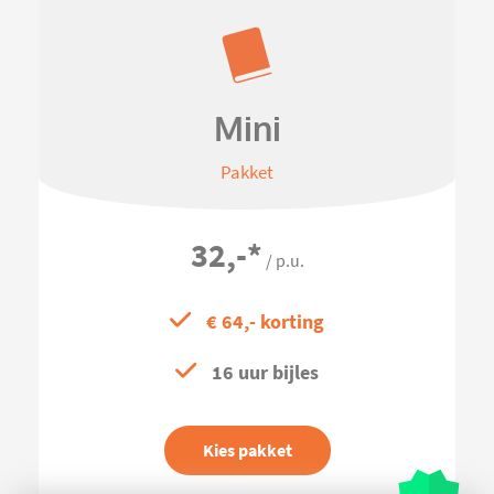
Mini
Pakket
32,-
*
/ p.u.
€ 64,- korting
16 uur bijles
Kies pakket