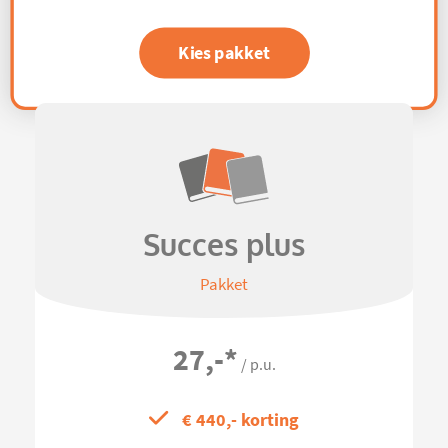
Kies pakket
Succes plus
Pakket
27,-
*
/ p.u.
€ 440,- korting