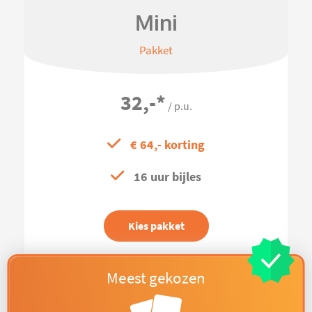
Mini
Pakket
32,-
*
/ p.u.
€ 64,- korting
16 uur bijles
Kies pakket