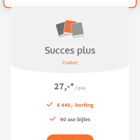
Succes plus
Pakket
27,-
*
/ p.u.
€ 440,- korting
40 uur bijles