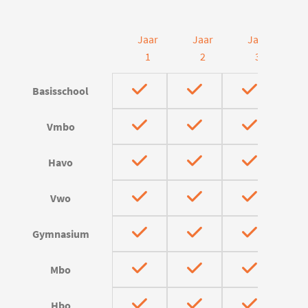
Jaar
Jaar
Jaar
J
1
2
3
Basisschool
Vmbo
Havo
Vwo
Gymnasium
Mbo
Hbo