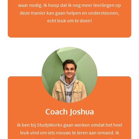
waar nodig. Ik hoop dat ik nog meer leerlingen op
deze manier kan gaan helpen en ondersteunen,
echt leuk om te doen!
Coach Joshua
Ik ben bij StudyWorks gaan werken omdat het heel
leuk vind om iets nieuws te leren aan iemand. Ik