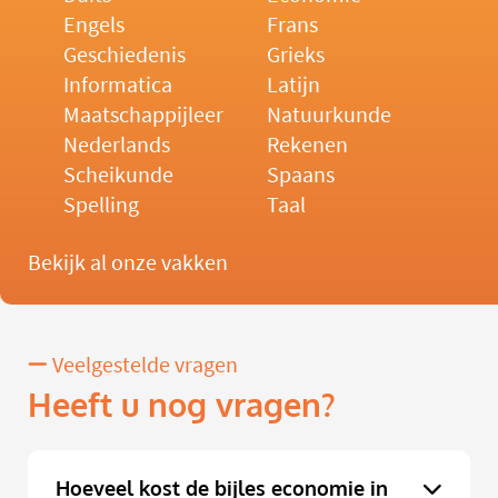
Engels
Frans
Geschiedenis
Grieks
Informatica
Latijn
Maatschappijleer
Natuurkunde
Nederlands
Rekenen
Scheikunde
Spaans
Spelling
Taal
Bekijk al onze vakken
Veelgestelde vragen
Heeft u nog vragen?
Hoeveel kost de bijles economie in