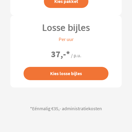
Kies pakket
Losse bijles
Per uur
37,-
*
/ p.u.
Kies losse bijles
*Eénmalig €35,- administratiekosten