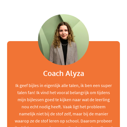
Coach Alyza
Ik geef bijles in eigenlijk alle talen, ik ben een super
talen fan! Ik vind het vooral belangrijk om tijdens
mijn bijlessen goed te kijken naar wat de leerling
nou echt nodig heeft. Vaak ligt het probleem
namelijk niet bij de stof zelf, maar bij de manier
waarop ze de stof leren op school. Daarom probeer