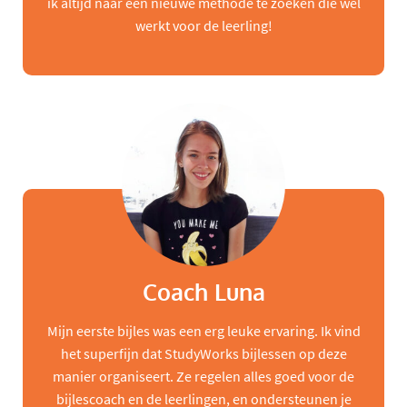
ik altijd naar een nieuwe methode te zoeken die wel
werkt voor de leerling!
Coach Luna
Mijn eerste bijles was een erg leuke ervaring. Ik vind
het superfijn dat StudyWorks bijlessen op deze
manier organiseert. Ze regelen alles goed voor de
bijlescoach en de leerlingen, en ondersteunen je