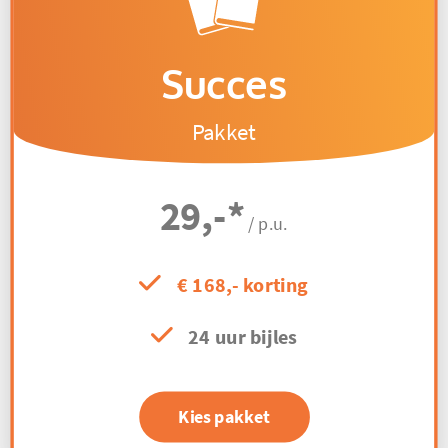
Succes
Pakket
29,-
*
/ p.u.
€ 168,- korting
24 uur bijles
Kies pakket