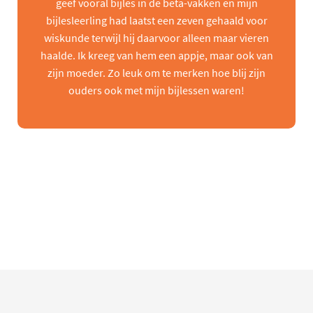
geef vooral bijles in de beta-vakken en mijn
bijlesleerling had laatst een zeven gehaald voor
wiskunde terwijl hij daarvoor alleen maar vieren
haalde. Ik kreeg van hem een appje, maar ook van
zijn moeder. Zo leuk om te merken hoe blij zijn
ouders ook met mijn bijlessen waren!