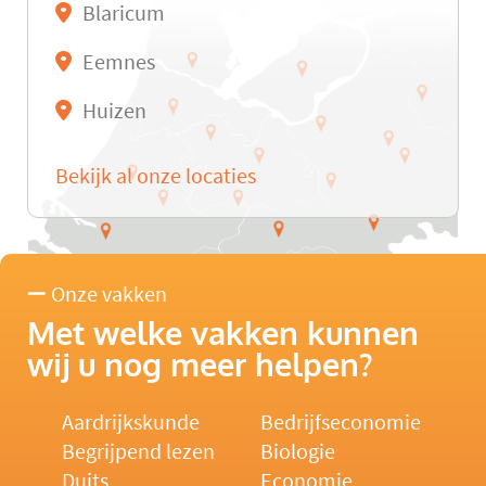
Blaricum
Eemnes
Huizen
Bekijk al onze locaties
Onze vakken
Met welke vakken kunnen
wij u nog meer helpen?
Aardrijkskunde
Bedrijfseconomie
Begrijpend lezen
Biologie
Duits
Economie