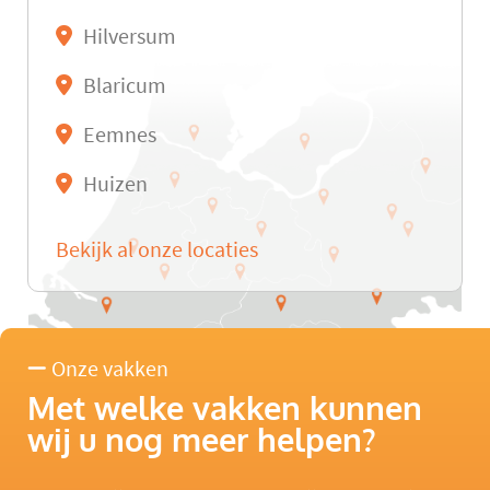
Hilversum
Blaricum
Eemnes
Huizen
Bekijk al onze locaties
Onze vakken
Met welke vakken kunnen
wij u nog meer helpen?