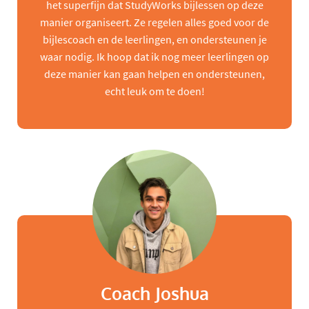
het superfijn dat StudyWorks bijlessen op deze
manier organiseert. Ze regelen alles goed voor de
bijlescoach en de leerlingen, en ondersteunen je
waar nodig. Ik hoop dat ik nog meer leerlingen op
deze manier kan gaan helpen en ondersteunen,
echt leuk om te doen!
Coach Joshua