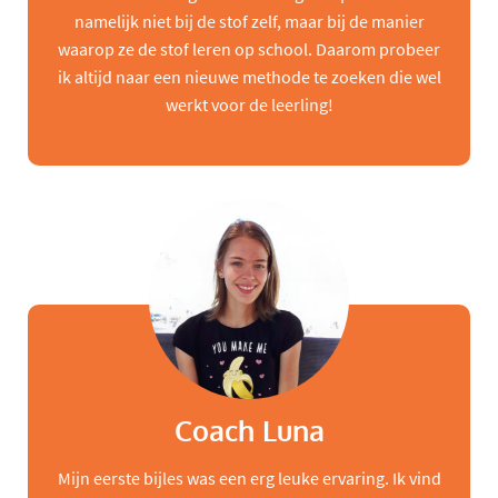
namelijk niet bij de stof zelf, maar bij de manier
waarop ze de stof leren op school. Daarom probeer
ik altijd naar een nieuwe methode te zoeken die wel
werkt voor de leerling!
Coach Luna
Mijn eerste bijles was een erg leuke ervaring. Ik vind