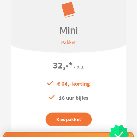
Mini
Pakket
32,-
*
/ p.u.
€ 64,- korting
16 uur bijles
Kies pakket