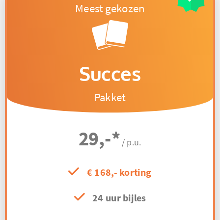
Succes
Pakket
29,-
*
/ p.u.
€ 168,- korting
24 uur bijles