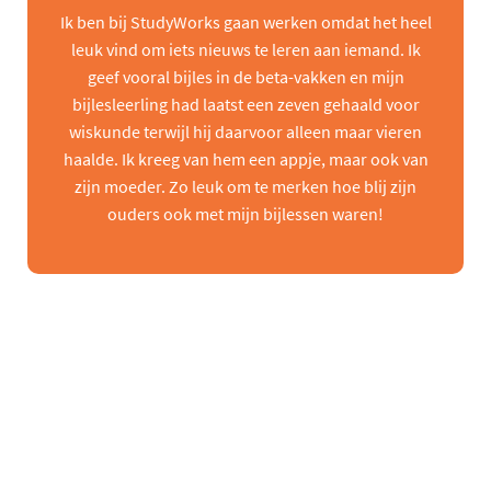
Ik ben bij StudyWorks gaan werken omdat het heel
leuk vind om iets nieuws te leren aan iemand. Ik
geef vooral bijles in de beta-vakken en mijn
bijlesleerling had laatst een zeven gehaald voor
wiskunde terwijl hij daarvoor alleen maar vieren
haalde. Ik kreeg van hem een appje, maar ook van
zijn moeder. Zo leuk om te merken hoe blij zijn
ouders ook met mijn bijlessen waren!