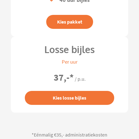
40 uur bijles
Kies pakket
Losse bijles
Per uur
37,-
*
/ p.u.
Kies losse bijles
*Eénmalig €35,- administratiekosten