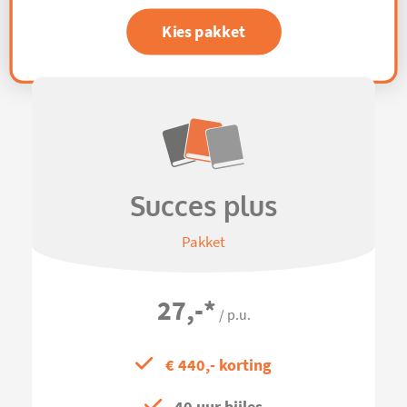
Kies pakket
Succes plus
Pakket
27,-
*
/ p.u.
€ 440,- korting