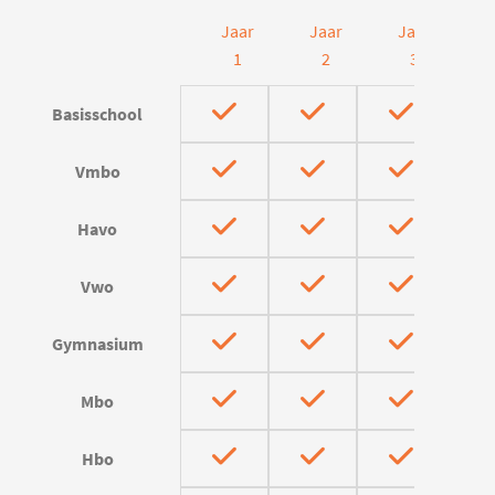
Jaar
Jaar
Jaar
J
1
2
3
Basisschool
Vmbo
Havo
Vwo
Gymnasium
Mbo
Hbo