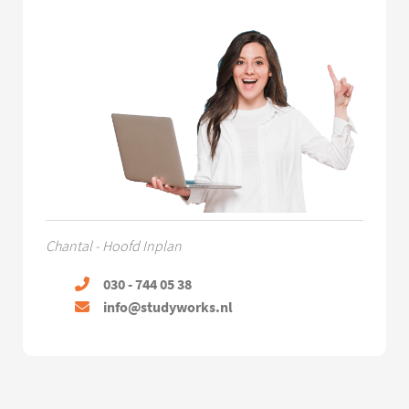
Chantal - Hoofd Inplan
030 - 744 05 38
info@studyworks.nl