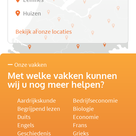
Huizen
Bekijk al onze locaties
Onze vakken
Met welke vakken kunnen
wij u nog meer helpen?
Aardrijkskunde
Bedrijfseconomie
Begrijpend lezen
Biologie
Duits
Economie
Engels
Frans
Geschiedenis
Grieks