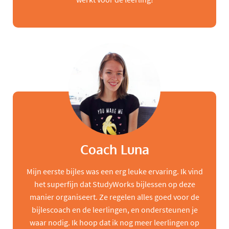
Coach Luna
Mijn eerste bijles was een erg leuke ervaring. Ik vind
het superfijn dat StudyWorks bijlessen op deze
manier organiseert. Ze regelen alles goed voor de
bijlescoach en de leerlingen, en ondersteunen je
waar nodig. Ik hoop dat ik nog meer leerlingen op