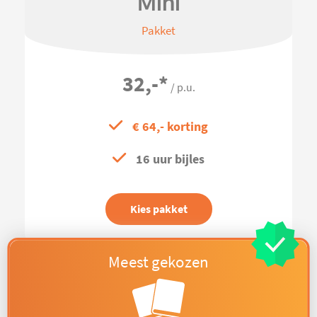
Mini
Pakket
32,-
*
/ p.u.
€ 64,- korting
16 uur bijles
Kies pakket