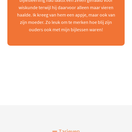
bijlesleerling had laatst een zeven gehaald voor
wiskunde terwijl hij daarvoor alleen maar vieren
haalde. Ik kreeg van hem een appje, maar ook van
zijn moeder. Zo leuk om te merken hoe blij zijn
ouders ook met mijn bijlessen waren!
Tarieven