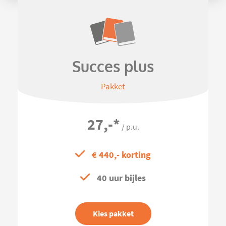
Succes plus
Pakket
27,-
*
/ p.u.
€ 440,- korting
40 uur bijles
Kies pakket