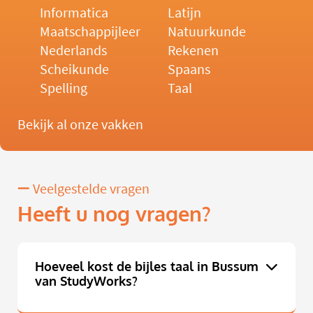
Informatica
Latijn
Maatschappijleer
Natuurkunde
Nederlands
Rekenen
Scheikunde
Spaans
Spelling
Taal
Bekijk al onze vakken
Veelgestelde vragen
Heeft u nog vragen?
Hoeveel kost de bijles taal in Bussum
van StudyWorks?