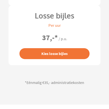
Losse bijles
Per uur
37,-
*
/ p.u.
Kies losse bijles
*Eénmalig €35,- administratiekosten