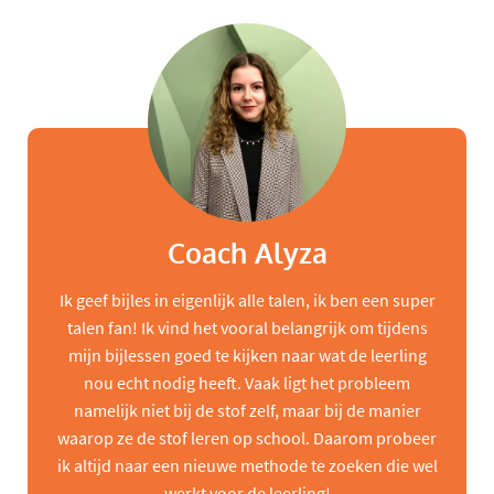
Coach Alyza
Ik geef bijles in eigenlijk alle talen, ik ben een super
talen fan! Ik vind het vooral belangrijk om tijdens
mijn bijlessen goed te kijken naar wat de leerling
nou echt nodig heeft. Vaak ligt het probleem
namelijk niet bij de stof zelf, maar bij de manier
waarop ze de stof leren op school. Daarom probeer
ik altijd naar een nieuwe methode te zoeken die wel
werkt voor de leerling!