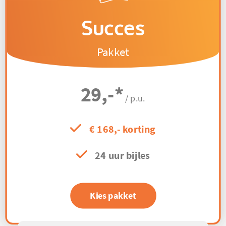
Succes
Pakket
29,-
*
/ p.u.
€ 168,- korting
24 uur bijles
Kies pakket