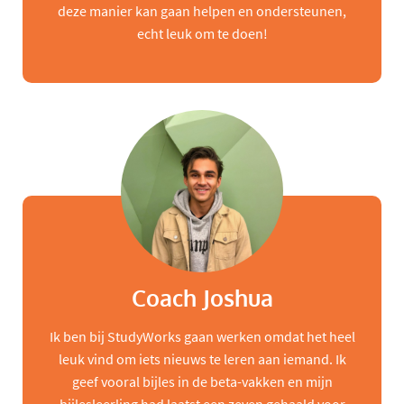
deze manier kan gaan helpen en ondersteunen,
echt leuk om te doen!
Coach Joshua
Ik ben bij StudyWorks gaan werken omdat het heel
leuk vind om iets nieuws te leren aan iemand. Ik
geef vooral bijles in de beta-vakken en mijn