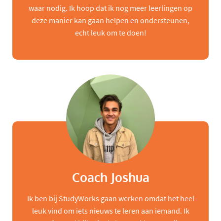
waar nodig. Ik hoop dat ik nog meer leerlingen op
deze manier kan gaan helpen en ondersteunen,
echt leuk om te doen!
Coach Joshua
Ik ben bij StudyWorks gaan werken omdat het heel
leuk vind om iets nieuws te leren aan iemand. Ik