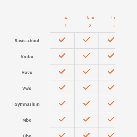
Jaar
Jaar
Jaar
J
1
2
3
Basisschool
Vmbo
Havo
Vwo
Gymnasium
Mbo
Hbo