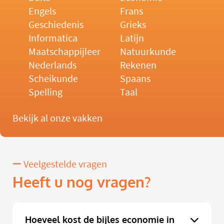
Engels
Frans
Geschiedenis
Grieks
Informatica
Latijn
Maatschappijleer
Natuurkunde
Nederlands
Rekenen
Scheikunde
Spaans
Spelling
Taal
Bekijk al onze vakken
Veelgestelde vragen
Heeft u nog vragen?
Hoeveel kost de bijles economie in