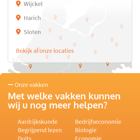
Wijckel
Harich
Sloten
Bekijk al onze locaties
Onze vakken
Met welke vakken kunnen
wij u nog meer helpen?
Aardrijkskunde
Bedrijfseconomie
Begrijpend lezen
Biologie
Duits
Economie