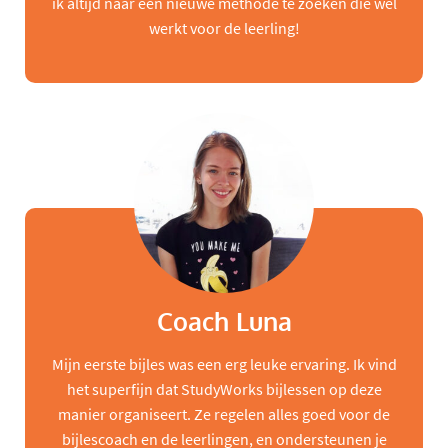
ik altijd naar een nieuwe methode te zoeken die wel
werkt voor de leerling!
Coach Luna
Mijn eerste bijles was een erg leuke ervaring. Ik vind
het superfijn dat StudyWorks bijlessen op deze
manier organiseert. Ze regelen alles goed voor de
bijlescoach en de leerlingen, en ondersteunen je