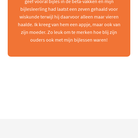
geef vooral bijles in de beta-vakken en mijn
bijlesleerling had laatst een zeven gehaald voor
wiskunde terwijl hij daarvoor alleen maar vieren
haalde. Ik kreeg van hem een appje, maar ook van
zijn moeder. Zo leuk om te merken hoe blij zijn
ouders ook met mijn bijlessen waren!