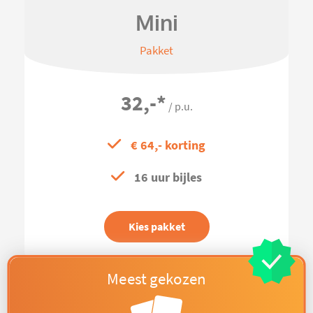
Mini
Pakket
32,-
*
/ p.u.
€ 64,- korting
16 uur bijles
Kies pakket