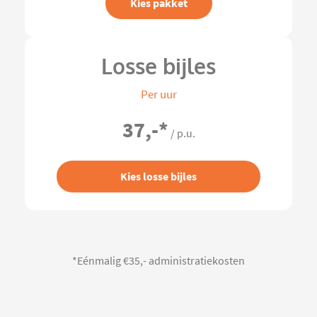
Kies pakket
Losse bijles
Per uur
37,-
*
/ p.u.
Kies losse bijles
*Eénmalig €35,- administratiekosten