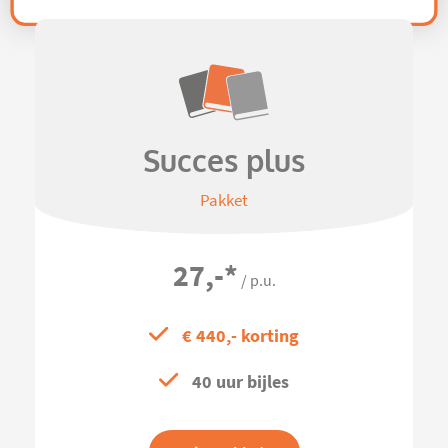
Succes plus
Pakket
27,-
*
/ p.u.
€ 440,- korting
40 uur bijles