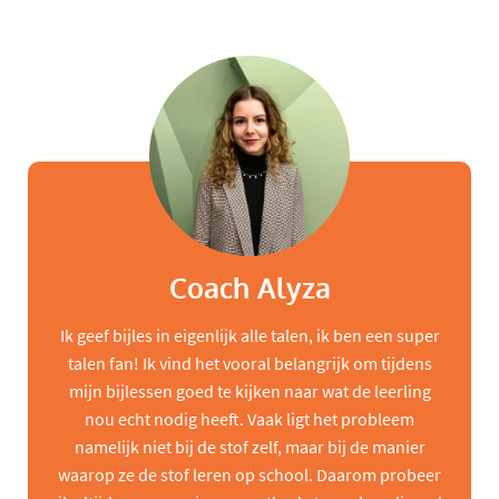
Coach Alyza
Ik geef bijles in eigenlijk alle talen, ik ben een super
talen fan! Ik vind het vooral belangrijk om tijdens
mijn bijlessen goed te kijken naar wat de leerling
nou echt nodig heeft. Vaak ligt het probleem
namelijk niet bij de stof zelf, maar bij de manier
waarop ze de stof leren op school. Daarom probeer