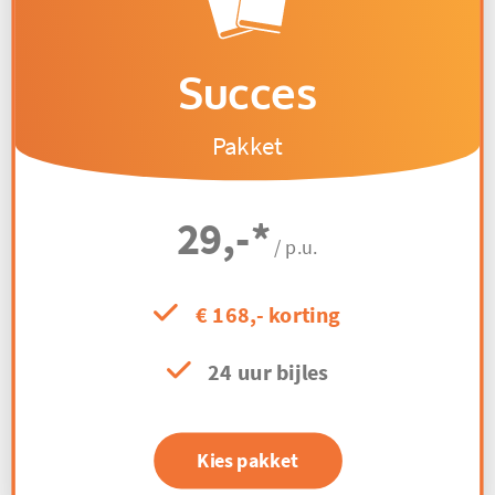
Succes
Pakket
29,-
*
/ p.u.
€ 168,- korting
24 uur bijles
Kies pakket