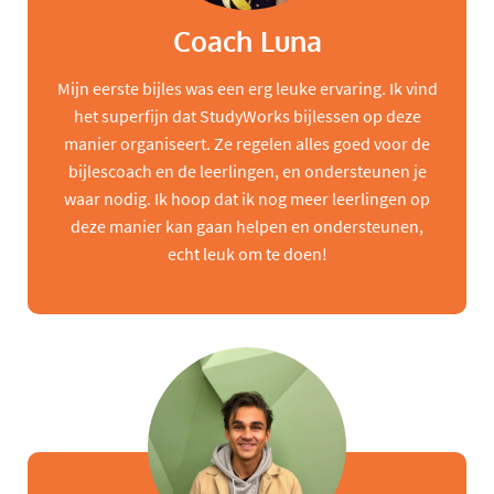
Coach Luna
Mijn eerste bijles was een erg leuke ervaring. Ik vind
het superfijn dat StudyWorks bijlessen op deze
manier organiseert. Ze regelen alles goed voor de
bijlescoach en de leerlingen, en ondersteunen je
waar nodig. Ik hoop dat ik nog meer leerlingen op
deze manier kan gaan helpen en ondersteunen,
echt leuk om te doen!