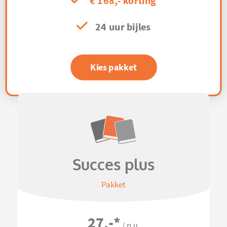
€ 168,- korting
24 uur bijles
Kies pakket
Succes plus
Pakket
27,-
*
/ p.u.