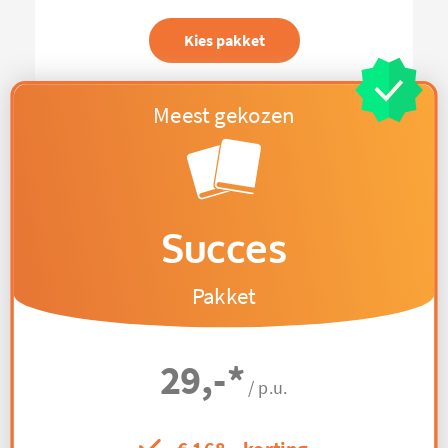
Kies pakket
Succes
Pakket
29,-
*
/ p.u.