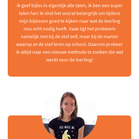
Ik geef bijles in eigenlijk alle talen, ik ben een super
talen fan! Ik vind het vooral belangrijk om tijdens
mijn bijlessen goed te kijken naar wat de leerling
nou echt nodig heeft. Vaak ligt het probleem
namelijk niet bij de stof zelf, maar bij de manier
waarop ze de stof leren op school. Daarom probeer
ik altijd naar een nieuwe methode te zoeken die wel
werkt voor de leerling!