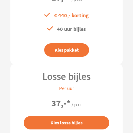
€ 440,- korting
40 uur bijles
Kies pakket
Losse bijles
Per uur
37,-
*
/ p.u.
Kies losse bijles