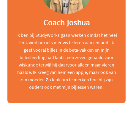
Coach Joshua
Ik ben bij StudyWorks gaan werken omdat het heel
leuk vind om iets nieuws te leren aan iemand. Ik
geef vooral bijles in de beta-vakken en mijn
bijlesleerling had laatst een zeven gehaald voor
wiskunde terwijl hij daarvoor alleen maar vieren
haalde. Ik kreeg van hem een appje, maar ook van
zijn moeder. Zo leuk om te merken hoe blij zijn
ouders ook met mijn bijlessen waren!