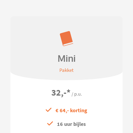
Mini
Pakket
32,-
*
/ p.u.
€ 64,- korting
16 uur bijles