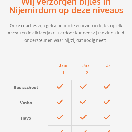
Wij verzorgen bijles in
Nijemirdum op deze niveaus
Onze coaches zijn getraind om te voorzien in bijles op elk
niveau en in elk leerjaar. Hierdoor kunnen wij uw kind altijd
ondersteunen waar hij/zij dat nodig heeft.
Jaar
Jaar
Jaar
J
1
2
3
Basisschool
Vmbo
Havo