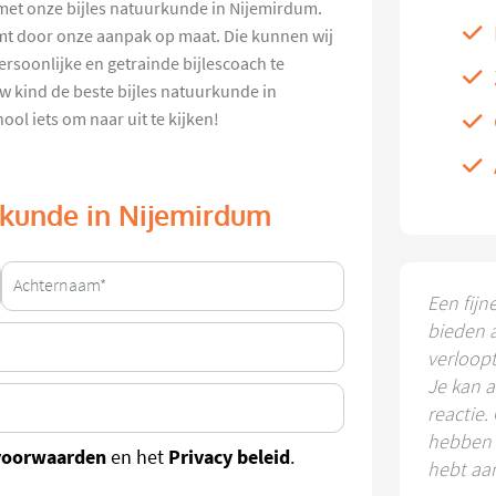
j met onze bijles natuurkunde in Nijemirdum.
t door onze aanpak op maat. Die kunnen wij
ersoonlijke en getrainde bijlescoach te
uw kind de beste bijles natuurkunde in
l iets om naar uit te kijken!
urkunde in Nijemirdum
Een fijn
bieden 
verloop
Je kan a
reactie.
hebben k
voorwaarden
Privacy beleid
en het
.
hebt aa