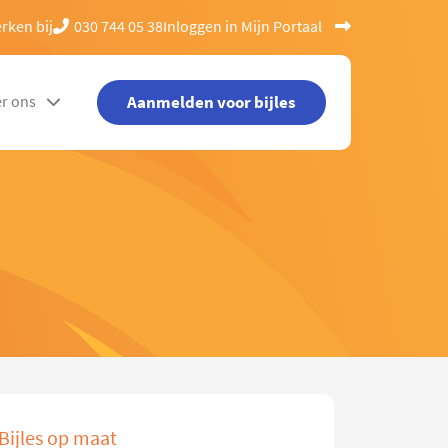
rken bij
030 744 05 38
Inloggen in Mijn Portaal
Aanmelden voor bijles
r ons
Bijles op maat