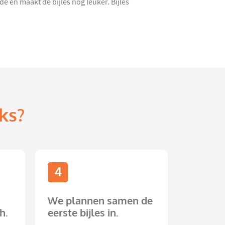
 en maakt de bijles nóg leuker. Bijles
ks?
4
We plannen samen de
h.
eerste bijles in.