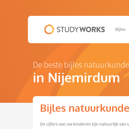
Bijles
De beste bijles natuurkund
in Nijemirdum
Bijles natuurkund
De cijfers van uw kinderen zijn natuurlijk van