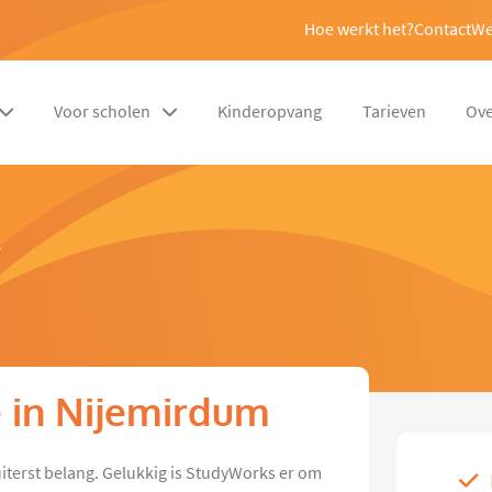
Hoe werkt het?
Contact
We
Voor scholen
Kinderopvang
Tarieven
Ove
e
e in Nijemirdum
 uiterst belang. Gelukkig is StudyWorks er om