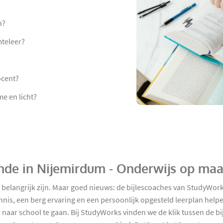
n?
mteleer?
ocent?
e en licht?
unde in Nijemirdum - Onderwijs op maa
 belangrijk zijn. Maar goed nieuws: de bijlescoaches van StudyWor
nis, een berg ervaring en een persoonlijk opgesteld leerplan help
 naar school te gaan. Bij StudyWorks vinden we de klik tussen de bi