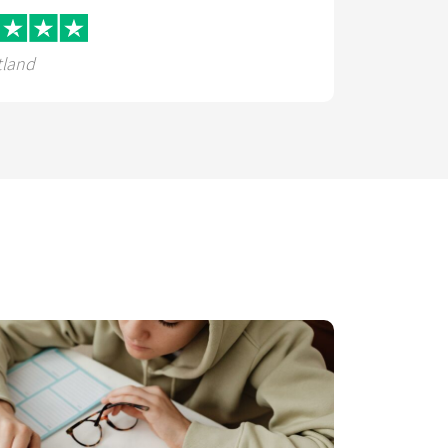
tland