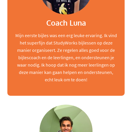
Coach Luna
Mijn eerste bijles was een erg leuke ervaring. Ik vind
het superfijn dat StudyWorks bijlessen op deze
manier organiseert. Ze regelen alles goed voor de
bijlescoach en de leerlingen, en ondersteunen je
waar nodig. Ik hoop dat ik nog meer leerlingen op
deze manier kan gaan helpen en ondersteunen,
echt leuk om te doen!