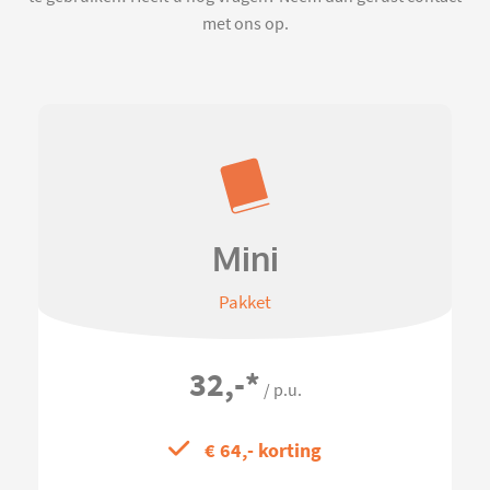
met ons op.
Mini
Pakket
32,-
*
/ p.u.
€ 64,- korting