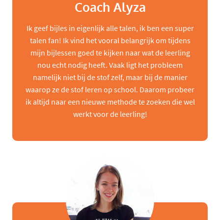
Coach Alyza
Ik geef bijles in eigenlijk alle talen, ik ben een super
talen fan! Ik vind het vooral belangrijk om tijdens
mijn bijlessen goed te kijken naar wat de leerling
nou echt nodig heeft. Vaak ligt het probleem
namelijk niet bij de stof zelf, maar bij de manier
waarop ze de stof leren op school. Daarom probeer
ik altijd naar een nieuwe methode te zoeken die wel
werkt voor de leerling!