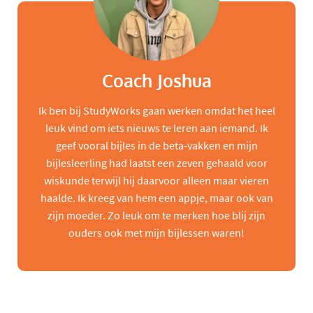
Coach Joshua
Ik ben bij StudyWorks gaan werken omdat het heel
leuk vind om iets nieuws te leren aan iemand. Ik
geef vooral bijles in de beta-vakken en mijn
bijlesleerling had laatst een zeven gehaald voor
wiskunde terwijl hij daarvoor alleen maar vieren
haalde. Ik kreeg van hem een appje, maar ook van
zijn moeder. Zo leuk om te merken hoe blij zijn
ouders ook met mijn bijlessen waren!