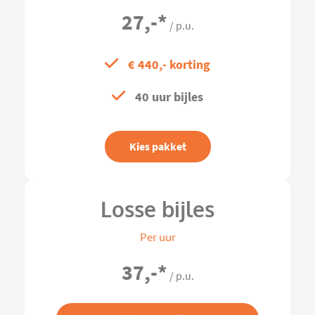
27,-
*
/ p.u.
€ 440,- korting
40 uur bijles
Kies pakket
Losse bijles
Per uur
37,-
*
/ p.u.