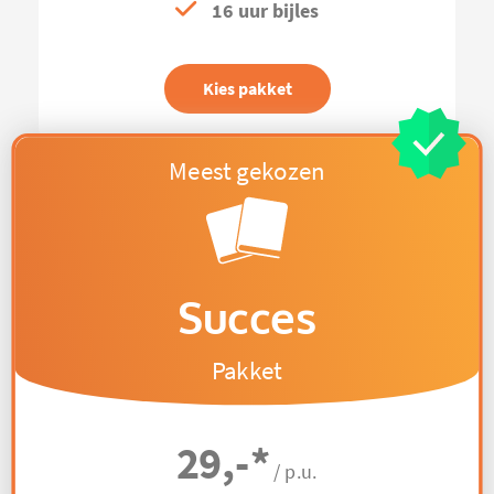
16 uur bijles
Kies pakket
Succes
Pakket
29,-
*
/ p.u.