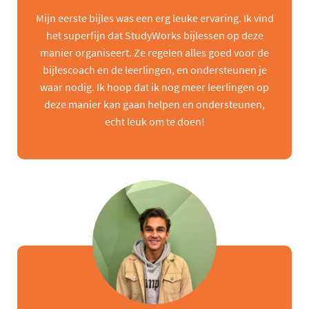
Mijn eerste bijles was een erg leuke ervaring. Ik vind
het superfijn dat StudyWorks bijlessen op deze
manier organiseert. Ze regelen alles goed voor de
bijlescoach en de leerlingen, en ondersteunen je
waar nodig. Ik hoop dat ik nog meer leerlingen op
deze manier kan gaan helpen en ondersteunen,
echt leuk om te doen!