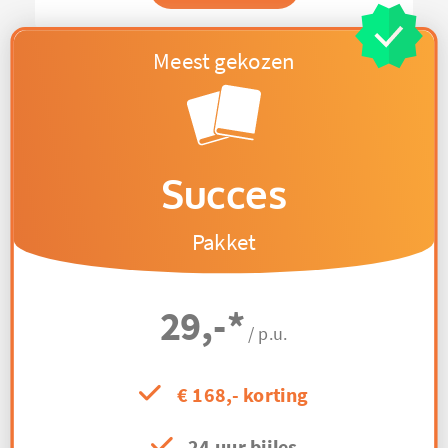
Succes
Pakket
29,-
*
/ p.u.
€ 168,- korting
24 uur bijles