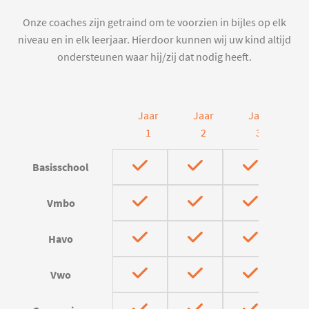
Onze coaches zijn getraind om te voorzien in bijles op elk
niveau en in elk leerjaar. Hierdoor kunnen wij uw kind altijd
ondersteunen waar hij/zij dat nodig heeft.
Jaar
Jaar
Jaar
J
1
2
3
Basisschool
Vmbo
Havo
Vwo