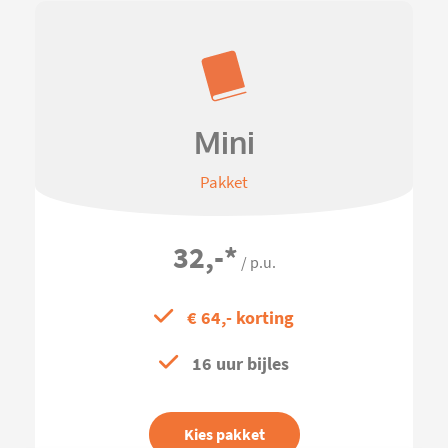
Mini
Pakket
32,-
*
/ p.u.
€ 64,- korting
16 uur bijles
Kies pakket