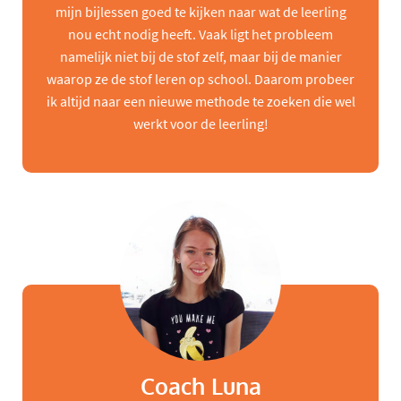
mijn bijlessen goed te kijken naar wat de leerling
nou echt nodig heeft. Vaak ligt het probleem
namelijk niet bij de stof zelf, maar bij de manier
waarop ze de stof leren op school. Daarom probeer
ik altijd naar een nieuwe methode te zoeken die wel
werkt voor de leerling!
Coach Luna