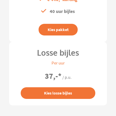
40 uur bijles
Kies pakket
Losse bijles
Per uur
37,-
*
/ p.u.
Kies losse bijles