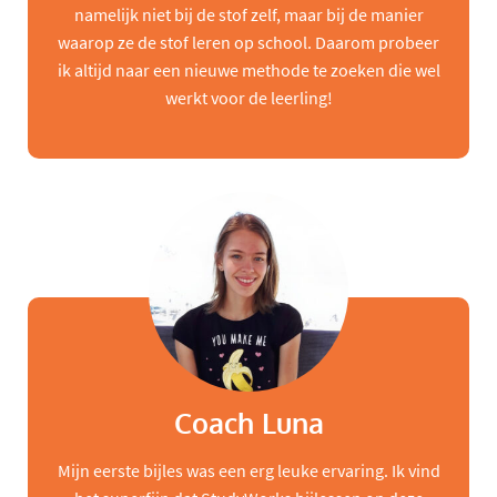
namelijk niet bij de stof zelf, maar bij de manier
waarop ze de stof leren op school. Daarom probeer
ik altijd naar een nieuwe methode te zoeken die wel
werkt voor de leerling!
Coach Luna
Mijn eerste bijles was een erg leuke ervaring. Ik vind