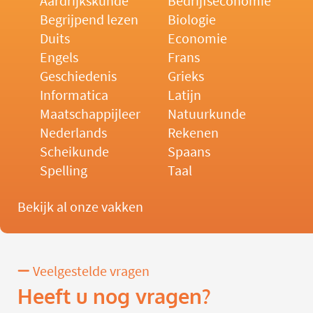
Aardrijkskunde
Bedrijfseconomie
Begrijpend lezen
Biologie
Duits
Economie
Engels
Frans
Geschiedenis
Grieks
Informatica
Latijn
Maatschappijleer
Natuurkunde
Nederlands
Rekenen
Scheikunde
Spaans
Spelling
Taal
Bekijk al onze vakken
Veelgestelde vragen
Heeft u nog vragen?