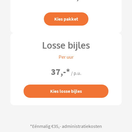
Kies pakket
Losse bijles
Per uur
37,-
*
/ p.u.
Kies losse bijles
*Eénmalig €35,- administratiekosten