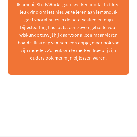
Ik ben bij StudyWorks gaan werken omdat het heel
leuk vind om iets nieuws te leren aan iemand. Ik
geef vooral bijles in de beta-vakken en mijn
bijlesleerling had laatst een zeven gehaald voor
wiskunde terwijl hij daarvoor alleen maar vieren
haalde. Ik kreeg van hem een appje, maar ook van
zijn moeder. Zo leuk om te merken hoe blij zijn
ouders ook met mijn bijlessen waren!