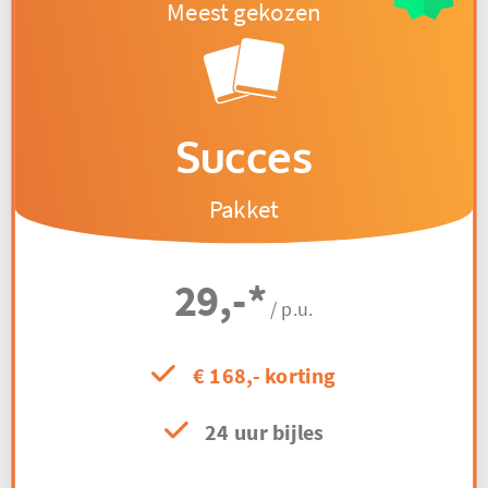
Succes
Pakket
29,-
*
/ p.u.
€ 168,- korting
24 uur bijles