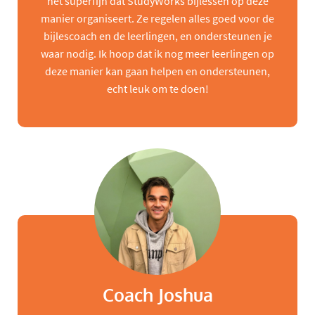
het superfijn dat StudyWorks bijlessen op deze
manier organiseert. Ze regelen alles goed voor de
bijlescoach en de leerlingen, en ondersteunen je
waar nodig. Ik hoop dat ik nog meer leerlingen op
deze manier kan gaan helpen en ondersteunen,
echt leuk om te doen!
Coach Joshua