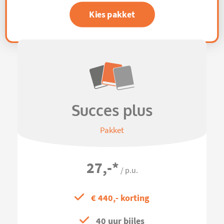
Kies pakket
Succes plus
Pakket
27,-
*
/ p.u.
€ 440,- korting
40 uur bijles