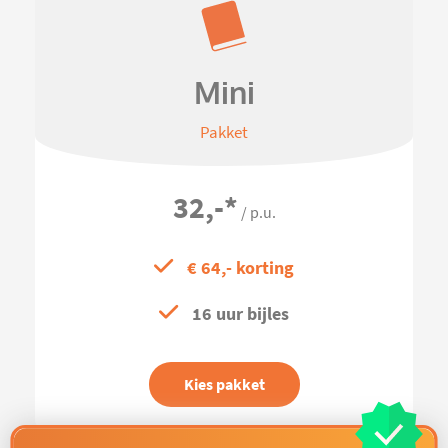
Mini
Pakket
32,-
*
/ p.u.
€ 64,- korting
16 uur bijles
Kies pakket