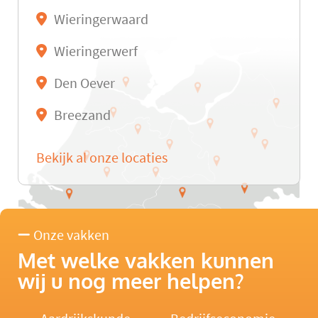
Wieringerwaard
Wieringerwerf
Den Oever
Breezand
Bekijk al onze locaties
Onze vakken
Met welke vakken kunnen
wij u nog meer helpen?